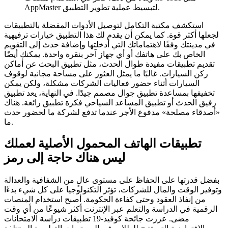
AppMaster لتبسيط عملية تطوير التطبيق.
استكشف مكتبة التكامل لتوصيل الأدوات المفضلة بالتطبيقات
لجعلها أكثر قوة. كما يمكن أن يقدم لك هذا التطبيق خيارات ترفيهية
في مدينتك وفقًا لاهتماماتك التي أدخلتها وإضافة حدث إلى التقويم
الخاص بك على هاتفك أو أي جهاز آخر بنقرة واحدة. يمكنك أيضًا
تقديم تطبيقات مفيدة طوال الحدث، مثل تطبيق البحث عن أماكن
ركن السيارات. غالبًا ما يمثل العثور على مساحة مجانية لوقوف
السيارات أثناء حضور فعاليات الشركات مشكلة، ولكن يمكن
تخفيفها بمساعدة تطبيق جوال مصمم جيدًا. في النهاية، يعد تطبيق
رفيق الحدث أو تطبيق المساعد السياحي فكرة تطبيق رائعة. هناك
«أصدقاء مصلحة» مدفوع الأجر عندما تدفع لشركة ما لحضور حدث
ما.
تطبيقات الهاتف المحمول الأصلية لعملك
ليس هناك حاجة إلى رمز
بفضل قدرتها على الحفاظ على مستوى عالٍ من الشفافية والعدالة
وتوفير الوقت والمال للشركات، تؤثر التكنولوجيا على كل شيء بدءًا
من إنفاذ العقود وحتى كفاءة الحكومة. أصبح استخدام المنصات
الرقمية في الدراسة والتعلم عبر الإنترنت أكثر شيوعًا من أي وقت
مضى. عززت جائحة كوفيد-19 تطبيقات دراسة الامتحانات