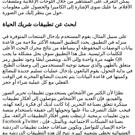
يمكن التعرف على المشاهير من خلال اللوحات الإعلانية وملصقات
الأفلام. ما عليك سوى الإشارة إلى الكاميرا والحصول على معلومات
حول من ينظر إليك من الصورة.
ابحث عن تطبيقات شريك الحياة
على سبيل المثال، يقوم المستخدم بإدخال المنتجات المتوفرة في
منزله في التطبيق. يحدد التطبيق الصيغة الأكثر ملاءمة من قاعدة
بيانات الوصفات المحفوظة أو ببساطة من نتائج محرك البحث الأعلى
للكلمات الرئيسية. مثل هذا التطبيق سوف يحل مشكلة ما يجب
طهيه مرة واحدة وإلى الأبد. ويتضمن أيضًا وجود تطبيق رمز QR
متعلق بالطهي والذي سيعيد توجيه المستخدمين إلى وصفات الطبخ.
في بداية التحول، يقوم البائعون بإدخال عمليات تسليم جديدة للبضائع
وكميتها في قاعدة البيانات؛ يتم تحديث البضائع المخزنة في الوقت
الفعلي مع كل عملية شراء أو حجز.
نظرًا لأن الكثير من الأشخاص يستخدمون تطبيقات تحرير الصور
والفيديو، فإن العديد من الأشخاص يتوصلون إلى أفكار تطبيقات
مبتكرة تتعلق بصناعة التحرير. إذا كانت لديك أي فكرة رائعة كهذه،
فيجب عليك التصرف بناءً عليها وتحويلها إلى حقيقة باستخدام منصة
بدون تعليمات برمجية. ارتبطت بعض أفكار التطبيقات الرائعة، مثل
Facebook وTwitter ، بصناعة الشبكات الاجتماعية. وبالمثل، فإن
حاجة الإنسان للتواصل وتكوين صداقات جعلت تطبيقات الدردشة
العشوائية تحظى بشعبية كبيرة. تتيح لك هذه التطبيقات الدردشة مع