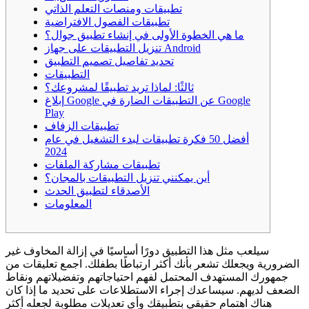
تطبيقات ومنصات التعلم الذاتي
تطبيقات الفصول الافتراضية
ما هي الخطوة الأولى في إنشاء تطبيق جوال؟
تنزيل التطبيقات على جهاز Android
تحديد تفاصيل تصميم التطبيق
التطبيقات
ثالثًا: لماذا تريد تطبيقًا لمشروعك؟
إبلاغ Google عن التطبيقات الضارة في Google
Play
تطبيقات الزفاف
أفضل 50 فكرة تطبيقات لبدء التشغيل في عام
2024
تطبيقات مشاركة الملفات
أين يمكنني تنزيل التطبيقات بالمجان؟
الأصدقاء لتطبيق الحدث
المعلومات
سيلعب مثل هذا التطبيق دورًا أساسيًا في إزالة المخاوف غير
الضرورية ويجعلك تشعر بأنك أكثر ارتباطًا بطفلك. اجمع تعليقات من
جمهورك المستهدف المحتمل لفهم احتياجاتهم وتفضيلاتهم ونقاط
الضعف لديهم. سيساعدك إجراء الاستطلاعات على تحديد ما إذا كان
هناك اهتمام حقيقي بتطبيقك وأي تعديلات مطلوبة لجعله أكثر