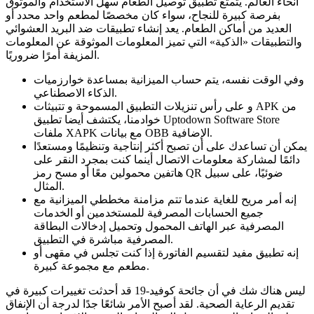
أنحاء العالم. يتمتع تطبيق توصيل الطعام سهل الاستخدام والموثوق
بفرصة كبيرة للنجاح، سواء كان مخصصًا لمطعم واحد محدد أو
العديد من أماكن الطعام. يعد إنشاء تطبيقات ضد البريد العشوائي
والتطبيقات «الذكية» التي تميز المعلومات الموثوقة عن المعلومات
المزيفة أمرًا ضروريًا.
وفي الوقت نفسه، يتم حساب الميزانية بمساعدة خوارزميات
الذكاء الاصطناعي.
و على رأس تنزيلات التطبيق المسموحة و تتبيثات APK من
خوادمنا، يكتشف أيضا تطبيق Uptodown Software Store
ملفات XAPK مع بيانات OBB الإضافية.
يمكن أن تساعدك على أن تصبح أكثر إنتاجية وتنظيمًا ومستعدًا
دائمًا لمشاركة معلومات الاتصال أينما كنت بمجرد النقر على
هاتفين محمولين معًا أو مسح رمز QR ضوئيًا، على سبيل
المثال.
إنه أمر مريح للغاية عندما تتم مزامنة مخططي الميزانية مع
جميع الحسابات المصرفية للمستخدمين أو الخدمات
المصرفية عبر الهاتف المحمول وتحميل إدخالات البطاقة
المصرفية مباشرة في التطبيق.
إنه تطبيق مفيد لتقسيم الفاتورة إذا كنت تجلس في مقهى أو
مطعم مع مجموعة كبيرة.
ليس هناك شك في أن جائحة كوفيد-19 قد أحدثت تغييرات كبيرة في
تقديم الرعاية الصحية. لقد أصبح الأمر شائعًا جدًا لدرجة أن الإنفاق