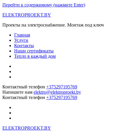
Перейти к содержимому (нажмите Enter)
ELEKTROPROEKT.BY
Проекты на электроснабжение. Монтаж под ключ
Главная
Услуги
Контакты
Наши сертификаты
Тепло в каждый дом
Контактный телефон
+375297195769
Напишите нам
elektro@elektroproekt.by
Контактный телефон
+375297195769
ELEKTROPROEKT.BY