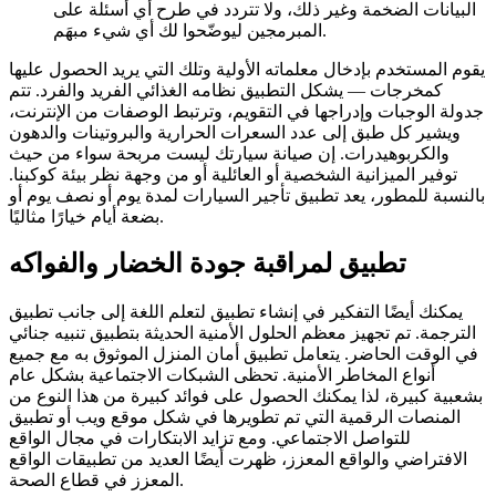
البيانات الضخمة وغير ذلك، ولا تتردد في طرح أي أسئلة على
المبرمجين ليوضّحوا لك أي شيء مبهَم.
يقوم المستخدم بإدخال معلماته الأولية وتلك التي يريد الحصول عليها
كمخرجات — يشكل التطبيق نظامه الغذائي الفريد والفرد. تتم
جدولة الوجبات وإدراجها في التقويم، وترتبط الوصفات من الإنترنت،
ويشير كل طبق إلى عدد السعرات الحرارية والبروتينات والدهون
والكربوهيدرات. إن صيانة سيارتك ليست مربحة سواء من حيث
توفير الميزانية الشخصية أو العائلية أو من وجهة نظر بيئة كوكبنا.
بالنسبة للمطور، يعد تطبيق تأجير السيارات لمدة يوم أو نصف يوم أو
بضعة أيام خيارًا مثاليًا.
تطبيق لمراقبة جودة الخضار والفواكه
يمكنك أيضًا التفكير في إنشاء تطبيق لتعلم اللغة إلى جانب تطبيق
الترجمة. تم تجهيز معظم الحلول الأمنية الحديثة بتطبيق تنبيه جنائي
في الوقت الحاضر. يتعامل تطبيق أمان المنزل الموثوق به مع جميع
أنواع المخاطر الأمنية. تحظى الشبكات الاجتماعية بشكل عام
بشعبية كبيرة، لذا يمكنك الحصول على فوائد كبيرة من هذا النوع من
المنصات الرقمية التي تم تطويرها في شكل موقع ويب أو تطبيق
للتواصل الاجتماعي. ومع تزايد الابتكارات في مجال الواقع
الافتراضي والواقع المعزز، ظهرت أيضًا العديد من تطبيقات الواقع
المعزز في قطاع الصحة.