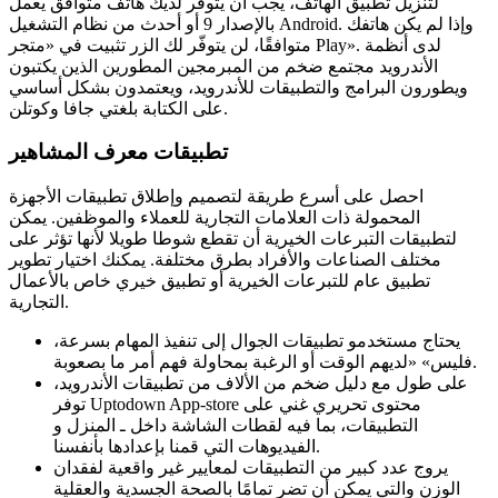
لتنزيل تطبيق الهاتف، يجب أن يتوفّر لديك هاتف متوافق يعمل
بالإصدار 9 أو أحدث من نظام التشغيل Android. وإذا لم يكن هاتفك
متوافقًا، لن يتوفّر لك الزر تثبيت في «متجر Play». لدى أنظمة
الأندرويد مجتمع ضخم من المبرمجين المطورين الذين يكتبون
ويطورون البرامج والتطبيقات للأندرويد، ويعتمدون بشكل أساسي
على الكتابة بلغتي جافا وكوتلن.
تطبيقات معرف المشاهير
احصل على أسرع طريقة لتصميم وإطلاق تطبيقات الأجهزة
المحمولة ذات العلامات التجارية للعملاء والموظفين. يمكن
لتطبيقات التبرعات الخيرية أن تقطع شوطا طويلا لأنها تؤثر على
مختلف الصناعات والأفراد بطرق مختلفة. يمكنك اختيار تطوير
تطبيق عام للتبرعات الخيرية أو تطبيق خيري خاص بالأعمال
التجارية.
يحتاج مستخدمو تطبيقات الجوال إلى تنفيذ المهام بسرعة،
فليس» «لديهم الوقت أو الرغبة بمحاولة فهم أمر ما بصعوبة.
على طول مع دليل ضخم من الألاف من تطبيقات الأندرويد،
توفر Uptodown App-store محتوى تحريري غني على
التطبيقات، بما فيه لقطات الشاشة داخل ـ المنزل و
الفيديوهات التي قمنا بإعدادها بأنفسنا.
يروج عدد كبير من التطبيقات لمعايير غير واقعية لفقدان
الوزن والتي يمكن أن تضر تمامًا بالصحة الجسدية والعقلية