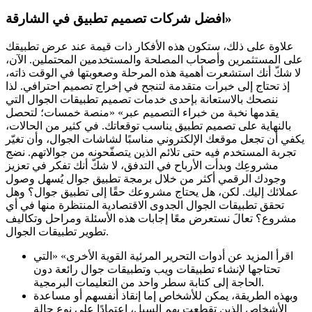
افضل شركات تصميم تطبيق في الشارقة»
علاوة على ذلك، ستكون هذه الأفكار ذات قيمة عند عرض تطبيقك
على المستثمرين وأصحاب المصلحة والمستخدمين المحتملين. الآن،
لا شكّ أنك استشعرت أهمية هذه المرحلة وصعوبتها في الوقت ذاته،
إذ تحتاج إلى خبرات متقدمة لتنجح في إخراج تصميم احترافي. لذا
ننصحك بالاستعانة بإحدى خدمات تصميم تطبيقات الجوال التي
يقدمها نخبة من خبراء التصميم عبر» «منصة خمسات؛ لتحصل
بالنهاية على تصميم تطبيق يناسب توقعاتك. في كثير من الحالات،
يكفي أن تجعل موقعك الإلكتروني مناسبًا لشاشات الجوال، وأن تغيّر
تجربة المستخدم فيه حتى تلائم الذين يتصفّحونه من جوالاتهم. نضج
مشروعِك وبدأت الأرباح في التدفق، لا شكّ أنك تفكر في تعزيز
وجودك الرقمي أكثر من خلال برمجة تطبيق جوال يُسهل وصول
عملائك إليك. لكن، هل يحتاج مشروعك حقًا إلى تطبيق جوال؟ وهل
تحقق تطبيقات الجوال الجدوى الاقتصادية المنتظرة منها في أي
مشروع؟ تعالَ نستعرض معًا إجابات هذه الأسئلة ومراحل وتكاليف
تطوير تطبيقات الجوال.
اقرأ المزيد عن أدوات التحرير المرئية القوية الأخرى» «التي
تحتاجها لإنشاء تطبيقات ويب وتطبيقات جوال رائعة دون
الحاجة إلى كتابة سطر واحد من التعليمات البرمجية.
وبهذه الطريقة، يمكن للأشخاص إما إنقاذ أنفسهم أو مساعدة
الأشخاص الذين تقطعت بهم السبل، اعتمادًا على نوع حالة