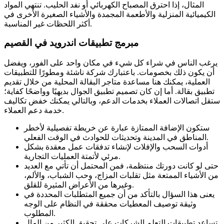
المثال، إذا احترق المصباح الكهربائي أو نفد الحليب. تنتهي المواد
الكيميائية المنزلية والأطعمة المجمدة والأشياء الصغيرة الأخرى في
أكثر اللحظات غير المناسبة.
مبرمج تطبيقات اندرويد في القصيم
يرغب الناس في شراء كل شيء في مكان واحد على الفور، ويفضل
أن يكون ذلك بخصومات. باعتبارك شركة ناشئة ومطورًا للتطبيقات
العملية، يمكنك هنا مساعدة متاجر البقالة المحلية من خلال تقديم
تطبيق بقالة. أما إن كان تصميم تطبيق الجوال بديهيًا وواضحًا كفاية؛
ستقل اتصالات العملاء بخدمات الدعم، وبالتالي يمكنك خفض تكاليف
خدمة دعم العملاء.
ستكون الإضافة الممتازة عبارة عن خريطة تفصيلية لأخطر
المناطق في المدينة وتحديثات للحوادث في الوقت الفعلي.
أدوات السحب والإفلات لإنشاء تدفقات عمل معقدة بشكل
مرئي لأتمتة العمليات التجارية.
حتى لو كانت دورتك منتظمة، فمن المحتمل أن تأتي مع العديد
من الأشياء الممتعة مثل تقلبات المزاج، وحب الشباب، والألم،
وغيرها من الأعراض المثيرة للقلق.
يعنى هذا السؤال بالتأكد من أن جميع المتطلبات المحددة في
وثيقة توصيف المعطيات محققة في النظام على الوجه
المطلوب.
تساعد تطبيقات التعلم الشركات على تحقيق الكثير من المال