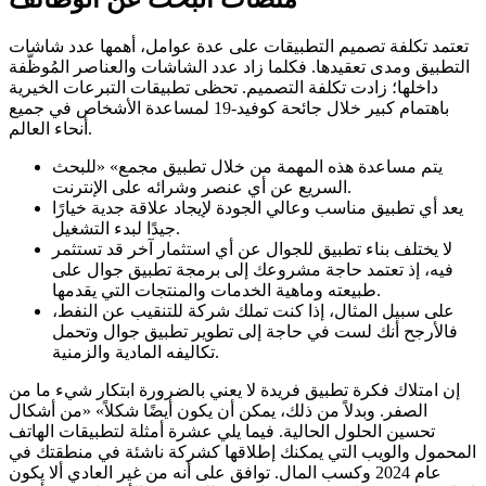
تعتمد تكلفة تصميم التطبيقات على عدة عوامل، أهمها عدد شاشات
التطبيق ومدى تعقيدها. فكلما زاد عدد الشاشات والعناصر المُوظَّفة
داخلها؛ زادت تكلفة التصميم. تحظى تطبيقات التبرعات الخيرية
باهتمام كبير خلال جائحة كوفيد-19 لمساعدة الأشخاص في جميع
أنحاء العالم.
يتم مساعدة هذه المهمة من خلال تطبيق مجمع» «للبحث
السريع عن أي عنصر وشرائه على الإنترنت.
يعد أي تطبيق مناسب وعالي الجودة لإيجاد علاقة جدية خيارًا
جيدًا لبدء التشغيل.
لا يختلف بناء تطبيق للجوال عن أي استثمار آخر قد تستثمر
فيه، إذ تعتمد حاجة مشروعك إلى برمجة تطبيق جوال على
طبيعته وماهية الخدمات والمنتجات التي يقدمها.
على سبيل المثال، إذا كنت تملك شركة للتنقيب عن النفط،
فالأرجح أنك لست في حاجة إلى تطوير تطبيق جوال وتحمل
تكاليفه المادية والزمنية.
إن امتلاك فكرة تطبيق فريدة لا يعني بالضرورة ابتكار شيء ما من
الصفر. وبدلاً من ذلك، يمكن أن يكون أيضًا شكلاً» «من أشكال
تحسين الحلول الحالية. فيما يلي عشرة أمثلة لتطبيقات الهاتف
المحمول والويب التي يمكنك إطلاقها كشركة ناشئة في منطقتك في
عام 2024 وكسب المال. توافق على أنه من غير العادي ألا يكون