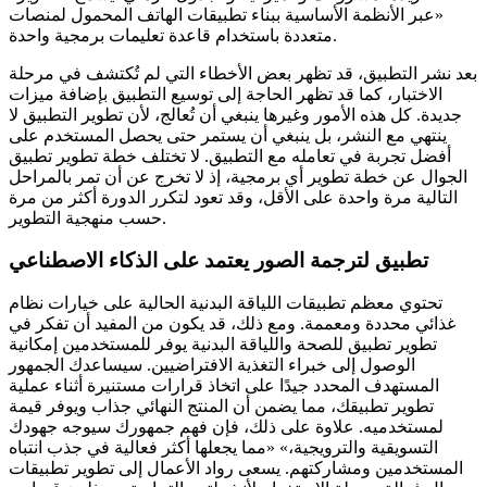
«عبر الأنظمة الأساسية ببناء تطبيقات الهاتف المحمول لمنصات
متعددة باستخدام قاعدة تعليمات برمجية واحدة.
بعد نشر التطبيق، قد تظهر بعض الأخطاء التي لم تُكتشف في مرحلة
الاختبار، كما قد تظهر الحاجة إلى توسيع التطبيق بإضافة ميزات
جديدة. كل هذه الأمور وغيرها ينبغي أن تُعالج، لأن تطوير التطبيق لا
ينتهي مع النشر، بل ينبغي أن يستمر حتى يحصل المستخدم على
أفضل تجربة في تعامله مع التطبيق. لا تختلف خطة تطوير تطبيق
الجوال عن خطة تطوير أي برمجية، إذ لا تخرج عن أن تمر بالمراحل
التالية مرة واحدة على الأقل، وقد تعود لتكرر الدورة أكثر من مرة
حسب منهجية التطوير.
تطبيق لترجمة الصور يعتمد على الذكاء الاصطناعي
تحتوي معظم تطبيقات اللياقة البدنية الحالية على خيارات نظام
غذائي محددة ومعممة. ومع ذلك، قد يكون من المفيد أن تفكر في
تطوير تطبيق للصحة واللياقة البدنية يوفر للمستخدمين إمكانية
الوصول إلى خبراء التغذية الافتراضيين. سيساعدك الجمهور
المستهدف المحدد جيدًا على اتخاذ قرارات مستنيرة أثناء عملية
تطوير تطبيقك، مما يضمن أن المنتج النهائي جذاب ويوفر قيمة
لمستخدميه. علاوة على ذلك، فإن فهم جمهورك سيوجه جهودك
التسويقية والترويجية،» «مما يجعلها أكثر فعالية في جذب انتباه
المستخدمين ومشاركتهم. يسعى رواد الأعمال إلى تطوير تطبيقات