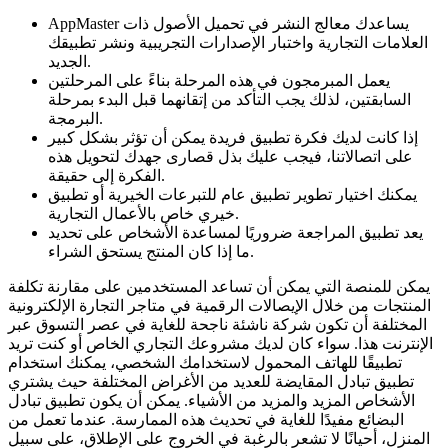
AppMaster يساعدك معالج النشر في تحميل الأصول ذات
العلامات التجارية واختبار الإصدارات التجريبية ونشر تطبيقك
الجديد.
يعمل المبرمجون في هذه المرحلة بناءً على المرحلتين
السابقتين، لذلك يجب التأكد من إتقانهما قبل البدء بمرحلة
البرمجة.
إذا كانت لديك فكرة تطبيق فريدة يمكن أن تؤثر بشكل كبير
على اتصالاتنا، فيجب عليك بذل قصارى جهدك لتحويل هذه
الفكرة إلى حقيقة.
يمكنك اختيار تطوير تطبيق عام للتبرعات الخيرية أو تطبيق
خيري خاص بالأعمال التجارية.
يعد تطبيق المراجعة ضروريًا لمساعدة الأشخاص على تحديد
ما إذا كان المنتج يستحق الشراء.
يمكن للمنصة التي يمكن أن تساعد المستخدمين على مقارنة تكلفة
المنتجات من خلال الإيصالات الرقمية في متاجر التجارة الإلكترونية
المختلفة أن تكون شركة ناشئة ناجحة للغاية في عصر التسوق عبر
الإنترنت هذا. سواء كان لديك مشروعك التجاري الخاص أو كنت تريد
تطبيقًا للهاتف المحمول لاستخدامك الشخصي، يمكنك استخدام
تطبيق تبادل المقايضة للعديد من الأغراض المختلفة حيث يشتري
الأشخاص المزيد والمزيد من الأشياء. يمكن أن يكون تطبيق تبادل
البضائع مفيدًا للغاية في تحديث هذه الممارسة. عندما تعمل من
المنزل، أحيانًا لا تشعر بالرغبة في الخروج على الإطلاق، على سبيل