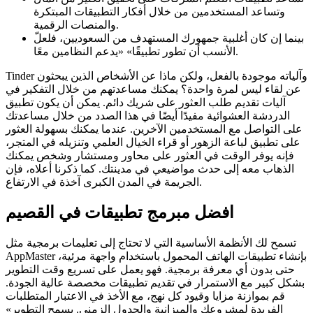
وتساعد المستخدمين من خلال أفكار التطبيقات المبتكرة
والمنصات الرقمية.
بينما إن كان أغلبية جمهورك المستهدف من السعوديين، فلعلّ
الأنسب أن تطور تطبيقًا» «يدعم النظامين معًا.
Tinder وآلياته موجودة بالفعل، ولكن ماذا عن الأشخاص الذين يبحثون
عن لقاء ليس لمرة واحدة؟ يمكنك مساعدتهم من خلال التفكير في
آليات تقديم طلب العثور على شريك دائم. يمكن أن يكون تطبيق
الدردشة العشوائية مفيدًا أيضًا في هذا الصدد من خلال مساعدتك
على التواصل مع المستخدمين الآخرين. عندما يمكنك بسهولة العثور
على تطبيق لباعة الزهور أو قراء الخيال العلمي وتنزيله في المتجر،
فإنه يوفر الوقت في العثور على محاور ومستشار وشخص يمكنك
الذهاب معه إلى حدث مواضيعي في مدينتك. كما ذكرنا أعلاه، فإن
الجريمة في المدن الكبرى آخذة في الارتفاع.
افضل مبرمج تطبيقات في القصيم
تسمح لك الأنظمة الأساسية التي لا تحتاج إلى تعليمات برمجية مثل
AppMaster بإنشاء تطبيقات الهاتف المحمول باستخدام واجهة مرئية،
حتى بدون أي معرفة برمجية. فهو يعمل على تسريع وقت التطوير
بشكل كبير مع الاستمرار في تقديم تطبيقات مخصصة عالية الجودة.
قم بموازنة مزايا وقيود كل نهج، مع الأخذ في الاعتبار المتطلبات
الفريدة لمشروعك والميزانية والجدول الزمني. يسمح التطوير»