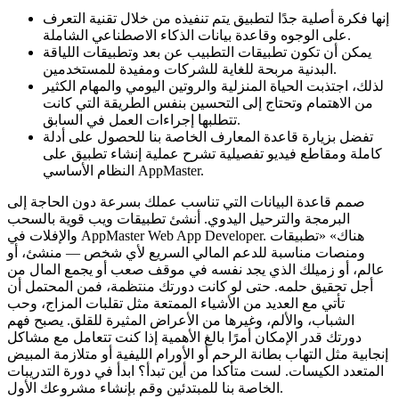
إنها فكرة أصلية جدًا لتطبيق يتم تنفيذه من خلال تقنية التعرف
على الوجوه وقاعدة بيانات الذكاء الاصطناعي الشاملة.
يمكن أن تكون تطبيقات التطبيب عن بعد وتطبيقات اللياقة
البدنية مربحة للغاية للشركات ومفيدة للمستخدمين.
لذلك، اجتذبت الحياة المنزلية والروتين اليومي والمهام الكثير
من الاهتمام وتحتاج إلى التحسين بنفس الطريقة التي كانت
تتطلبها إجراءات العمل في السابق.
تفضل بزيارة قاعدة المعارف الخاصة بنا للحصول على أدلة
كاملة ومقاطع فيديو تفصيلية تشرح عملية إنشاء تطبيق على
النظام الأساسي AppMaster.
صمم قاعدة البيانات التي تناسب عملك بسرعة دون الحاجة إلى
البرمجة والترحيل اليدوي. أنشئ تطبيقات ويب قوية بالسحب
والإفلات في AppMaster Web App Developer. هناك» «تطبيقات
ومنصات مناسبة للدعم المالي السريع لأي شخص — منشئ، أو
عالم، أو زميلك الذي يجد نفسه في موقف صعب أو يجمع المال من
أجل تحقيق حلمه. حتى لو كانت دورتك منتظمة، فمن المحتمل أن
تأتي مع العديد من الأشياء الممتعة مثل تقلبات المزاج، وحب
الشباب، والألم، وغيرها من الأعراض المثيرة للقلق. يصبح فهم
دورتك قدر الإمكان أمرًا بالغ الأهمية إذا كنت تتعامل مع مشاكل
إنجابية مثل التهاب بطانة الرحم أو الأورام الليفية أو متلازمة المبيض
المتعدد الكيسات. لست متأكدا من أين تبدأ؟ ابدأ في دورة التدريبات
الخاصة بنا للمبتدئين وقم بإنشاء مشروعك الأول.