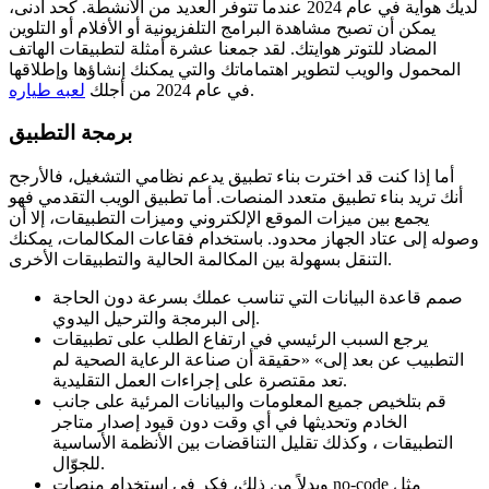
لديك هواية في عام 2024 عندما تتوفر العديد من الأنشطة. كحد أدنى،
يمكن أن تصبح مشاهدة البرامج التلفزيونية أو الأفلام أو التلوين
المضاد للتوتر هوايتك. لقد جمعنا عشرة أمثلة لتطبيقات الهاتف
المحمول والويب لتطوير اهتماماتك والتي يمكنك إنشاؤها وإطلاقها
.
في عام 2024 من أجلك
لعبه طياره
برمجة التطبيق
أما إذا كنت قد اخترت بناء تطبيق يدعم نظامي التشغيل، فالأرجح
أنك تريد بناء تطبيق متعدد المنصات. أما تطبيق الويب التقدمي فهو
يجمع بين ميزات الموقع الإلكتروني وميزات التطبيقات، إلا أن
وصوله إلى عتاد الجهاز محدود. باستخدام فقاعات المكالمات، يمكنك
التنقل بسهولة بين المكالمة الحالية والتطبيقات الأخرى.
صمم قاعدة البيانات التي تناسب عملك بسرعة دون الحاجة
إلى البرمجة والترحيل اليدوي.
يرجع السبب الرئيسي في ارتفاع الطلب على تطبيقات
التطبيب عن بعد إلى» «حقيقة أن صناعة الرعاية الصحية لم
تعد مقتصرة على إجراءات العمل التقليدية.
قم بتلخيص جميع المعلومات والبيانات المرئية على جانب
الخادم وتحديثها في أي وقت دون قيود إصدار متاجر
التطبيقات ، وكذلك تقليل التناقضات بين الأنظمة الأساسية
للجوّال.
وبدلاً من ذلك، فكر في استخدام منصات no-code مثل