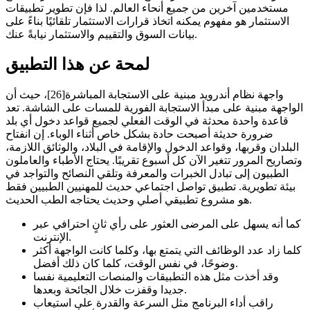
مستخدمين آخرين من جميع أنحاء العالم. لذا فإن تطوير تطبيقات
الاستثمار هو مفهوم يمكنه اتخاذ قرارات الاستثمار تلقائيًا بناءً على
بيانات السوق والتقييم والاستثمار نيابةً عنك.
لمحة عن هذا التطبيق
واجهة نظام أندرويد مبنية على الاستجابة المباشرة[26]، حيث أن
الواجهة مبنية على مبدأ الاستجابة الفورية للمسات على الشاشة. تعد
قاعدة واحدة محدثة في الوقت الفعلي لجميع قواعد دخول أي بلد
ضرورة حديثة أصبحت حادة بشكل خاص أثناء الوباء. إن انفتاح
البلدان وقربها، وقواعد الدخول والإقامة في البلاد، والوثائق اللازمة،
وتصاريح المرور تتغير الآن كل أسبوع تقريبًا. يحتاج الأطباء والعاملون
الطبيون إلى تبادل الخبرات والمعرفة وتلقي النصائح والتواجد في
بيئة تطويرية. تطبيق تواصل اجتماعي حديث للمهنيين الطبيين فقط
هو مشروع تطبيقي أصلي وحديث يحتاجه الطب الحديث.
كما أنه يسهل على المرضى العثور على رأي ثانٍ احترافي عبر
الإنترنت.
كلما زاد عدد الوظائف التي يتمتع بها، وكلما كانت الواجهة أكثر
وضوحًا، في نفس الوقت، كلما كان ذلك أفضل.
وقد أخذت مثل هذه التطبيقات والمنصات التعليمية نفسا
جديدا وقفزت خلال الجائحة وبعدها.
راقب أداء البرنامج مثل السرعة والقدرة على استيعاب