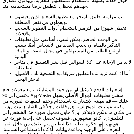
جوال فعالة وسهلة الاستخدام لأنشطتهم التجارية، ويبذلون قصارى
جهدهم ليحظى التطبيق برضا مستخدميه منذ..
تتم مزامنة تطبيق المتجر مع تطبيق السعاة الذين يعيشون
ويعملون في نفس المنطقة.
تخطي شهورًا من الترميز باستخدام أدوات التطوير بالسحب
والإفلات.
في الوقت الحاضر، يمكن لشيء أساسي مثل تطبيقات
التذكير بالمياه أن يجذب العديد من الأشخاص أيضًا بسبب
ارتفاع الطلب من المستهلكين في مجال الصحة واللياقة
البدنية.
لا بد من الإجابة على كلا السؤالين قبل نشر التطبيق في متاجر
التطبيقات.
أما إذا كنت تريد بناء التطبيق سريعًا مع التضحية بأداء الأصيل،
فاختر الهجين.
إشعارات الدفع لا مثيل لها من حيث المشاركة ، مع معدلات فتح
تصل إلى 90٪. AppMaster منشئ تطبيقات الجوال الأصلي يسهل
عليك — قم بتهيئة الإشعارات باستخدام وحدة التنبيهات الفورية من
مكتبة عمليات الدمج لدينا. هل قابلت رجلاً في الشارع تمت رؤيته
في مكان ما ولكن لا يتذكر أين؟ حاول تحميل صورة هذا الشخص إلى
التطبيق؛ إذا كانوا مشهورين، فسوف تحصل على إجابة فورية عن
هويتهم. إنها فكرة أصلية جدًا لتطبيق يتم تنفيذه من خلال تقنية
التعرف على الوجوه وقاعدة بيانات الذكاء الاصطناعي الشاملة.