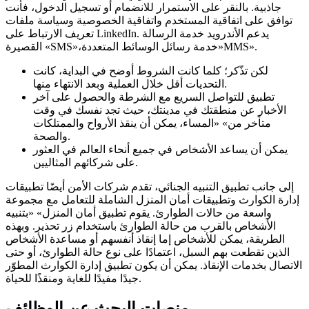
جاذبية. بالنقر على الاستمرار للانضمام أو تسجيل الدخول، فأنت
توافق على اتفاقية المستخدم واتفاقية الخصوصية وسياسة ملفات
تعريف الارتباط على LinkedIn. يدعم الأندرويد خدمة الرسالة
القصيرة «SMS»،خدمة رسائل الوسائط المتعددة»MMS».
لكن تذّكر؛ كلما كانت الشروط أوضح في البداية، كانت
التحديات أقل خلال العملية وبعد الانتهاء منها.
تطبيق للتواصل السريع مع الشرطة والحصول على آخر
الأخبار عن منطقتك في مدينتك، حيث تجد نفسك في وقت
متأخر من» «المساء، يمكن أن ينقذ الأرواح والممتلكات
والصحة.
يمكن أن يساعد الأشخاص في جميع أنحاء العالم في العثور
على شركائهم المثاليين.
إلى جانب تطبيق التنبيه الجنائي، تقدم شركات الأمن أيضًا تطبيقات
إدارة الكوارث وتطبيقات أمان المنزل الشاملة للتعامل مع مجموعة
واسعة من حالات الطوارئ. يقوم تطبيق أمان المنزل» «بتنبيه
الأشخاص بالقرب من حالة الطوارئ باستخدام زر تحذير. وبهذه
الطريقة، يمكن للأشخاص إما إنقاذ أنفسهم أو مساعدة الأشخاص
الذين تقطعت بهم السبل، اعتمادًا على نوع حالة الطوارئ، أو حتى
الاتصال بخدمات الإنقاذ. يمكن أن يكون تطبيق إدارة الكوارث المطوّر
جيدًا مفيدًا للغاية ومنقذًا للحياة.
منصات البحث عن الوظائف