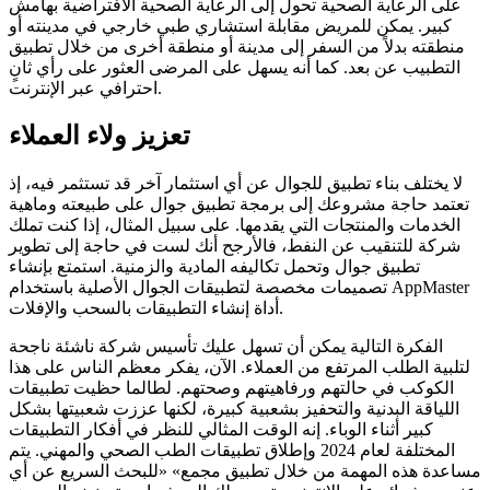
على الرعاية الصحية تحول إلى الرعاية الصحية الافتراضية بهامش
كبير. يمكن للمريض مقابلة استشاري طبي خارجي في مدينته أو
منطقته بدلاً من السفر إلى مدينة أو منطقة أخرى من خلال تطبيق
التطبيب عن بعد. كما أنه يسهل على المرضى العثور على رأي ثانٍ
احترافي عبر الإنترنت.
تعزيز ولاء العملاء
لا يختلف بناء تطبيق للجوال عن أي استثمار آخر قد تستثمر فيه، إذ
تعتمد حاجة مشروعك إلى برمجة تطبيق جوال على طبيعته وماهية
الخدمات والمنتجات التي يقدمها. على سبيل المثال، إذا كنت تملك
شركة للتنقيب عن النفط، فالأرجح أنك لست في حاجة إلى تطوير
تطبيق جوال وتحمل تكاليفه المادية والزمنية. استمتع بإنشاء
تصميمات مخصصة لتطبيقات الجوال الأصلية باستخدام AppMaster
أداة إنشاء التطبيقات بالسحب والإفلات.
الفكرة التالية يمكن أن تسهل عليك تأسيس شركة ناشئة ناجحة
لتلبية الطلب المرتفع من العملاء. الآن، يفكر معظم الناس على هذا
الكوكب في حالتهم ورفاهيتهم وصحتهم. لطالما حظيت تطبيقات
اللياقة البدنية والتحفيز بشعبية كبيرة، لكنها عززت شعبيتها بشكل
كبير أثناء الوباء. إنه الوقت المثالي للنظر في أفكار التطبيقات
المختلفة لعام 2024 وإطلاق تطبيقات الطب الصحي والمهني. يتم
مساعدة هذه المهمة من خلال تطبيق مجمع» «للبحث السريع عن أي