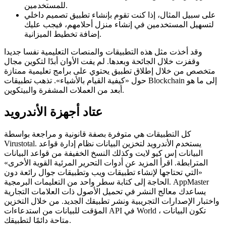
للمستخدمين.
على سبيل المثال، إذا كنت تقوم بإنشاء تطبيق تصميم داخلي
لتسهيل المستخدمين في إنشاء منزل أحلامهم، فيجب عليك
إضافة تخطيط الميزانية.
وقد أخذت مثل هذه التطبيقات والمنصات التعليمية نفسا جديدا
وقفزت خلال الجائحة وبعدها. لم يفت الأوان أبدًا لتكوين مجال
متخصص من خلال إطلاق تطبيق يحتوي على برامج تعليمية ممتازة
حول «كيفية القيام بالأشياء». تذهب تطبيقات Blockchain إلى ما هو
أبعد من العملات المشفرة والبيتكوين.
عتاد أجهزة الأندرويد
كل التطبيقات هي متوفرة بصفة قانونية و مراجعة بواسطة
Virustotal. يستخدم الأندرويد لتخزين البيانات نظام إدارة قواعد
البيانات إس كيو لايت وكذلك النسخ الخفيفة من قواعد البيانات
المترابطة. اقرأ المزيد عن أدوات التحرير المرئية القوية الأخرى»
«التي تحتاجها لإنشاء تطبيقات ويب وتطبيقات جوال رائعة دون
الحاجة إلى كتابة سطر واحد من التعليمات البرمجية. AppMaster
يساعدك معالج النشر في تحميل الأصول ذات العلامات التجارية
واختبار الإصدارات التجريبية ونشر تطبيقك الجديد. من خلال التخزين
المؤقت للبيانات من استدعاءات API في World ، تكون البيانات
متاحة دائمًا لتطبيقك.