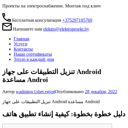
Проекты на электроснабжение. Монтаж под ключ
Бесплатная консультация
+375297195769
Напишите нам
elektro@elektroproekt.by
Главная
Услуги
Контакты
Наши сертификаты
Тепло в каждый дом
تنزيل التطبيقات على جهاز Android
مساعدة Androi
Автор
wadminw
1xbet egypt
Опубликовано
28 декабря, 2022
تنزيل التطبيقات على جهاز Android مساعدة Android
دليل خطوة بخطوة: كيفية إنشاء تطبيق هاتف