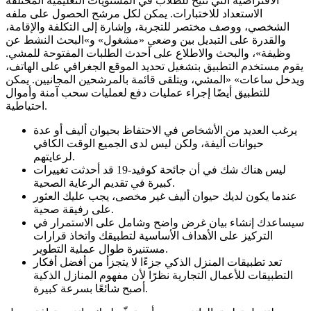
الافتراضية التي تتيح للطلاب في المستويات التعليمية المختلفة
الاستعداد للاختبارات. يمكن لكل مرشح الحصول على ملفه
الشخصي، ووصف مختصر للتجربة، وإشارة إلى التكلفة والإقامة،
والقدرة على التبديل بين وضعي «مشغول» و»البحث النشط عن
وظيفة»، والبحث والاطلاع على أحدث الطلبات المفتوحة للمشي.
يقوم مستخدم التطبيق بتشغيل تحديد الموقع الجغرافي على الهاتف،
ويدخل ساعات» «المشي، ويتلقى قائمة بالمرشحين المجانيين. يمكن
للتطبيق أيضًا إجراء عمليات دفع لعمليات سحب آمنة وأموال
احتياطية.
يرغب العديد من الأشخاص في الاحتفاظ بحيوان أليف أو عدة
حيوانات أليفة، ولكن ليس لدى الجميع الوقت الكافي
لرعايتهم.
ليس هناك شك في أن جائحة كوفيد-19 قد أحدثت تغييرات
كبيرة في تقديم الرعاية الصحية.
عندما يكون لديك حيوان أليف غير مخصى، يجب عليك العثور
على رفيقة صحية.
سيساعدك إنشاء بيان غرض واضح وشامل على الاستمرار في
التركيز على الأهداف الأساسية لتطبيقك واتخاذ قرارات
مستنيرة طوال عملية التطوير.
تعد تطبيقات المنزل الذكي جزءًا لا يتجزأ من أفضل أفكار
التطبيقات للأعمال التجارية نظرًا لأن مفهوم المنازل الذكية
أصبح شائعًا بسرعة كبيرة.