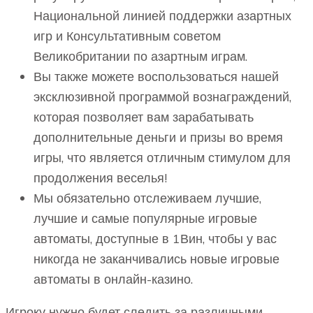
Национальной линией поддержки азартных
игр и Консультативным советом
Великобритании по азартным играм.
Вы также можете воспользоваться нашей
эксклюзивной программой вознаграждений,
которая позволяет вам зарабатывать
дополнительные деньги и призы во время
игры, что является отличным стимулом для
продолжения веселья!
Мы обязательно отслеживаем лучшие,
лучшие и самые популярные игровые
автоматы, доступные в 1Вин, чтобы у вас
никогда не заканчивались новые игровые
автоматы в онлайн-казино.
Игроку нужно будет следить за различными