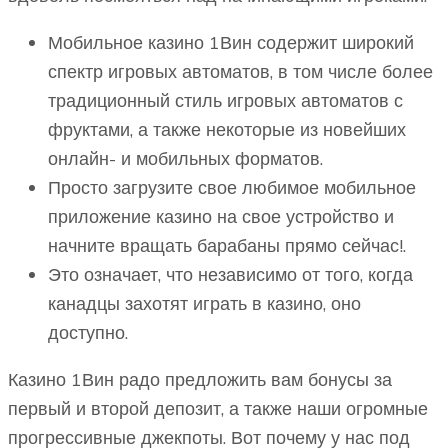
Мобильное казино 1Вин содержит широкий
спектр игровых автоматов, в том числе более
традиционный стиль игровых автоматов с
фруктами, а также некоторые из новейших
онлайн- и мобильных форматов.
Просто загрузите свое любимое мобильное
приложение казино на свое устройство и
начните вращать барабаны прямо сейчас!.
Это означает, что независимо от того, когда
канадцы захотят играть в казино, оно
доступно.
Казино 1Вин радо предложить вам бонусы за
первый и второй депозит, а также наши огромные
прогрессивные джекпоты. Вот почему у нас под