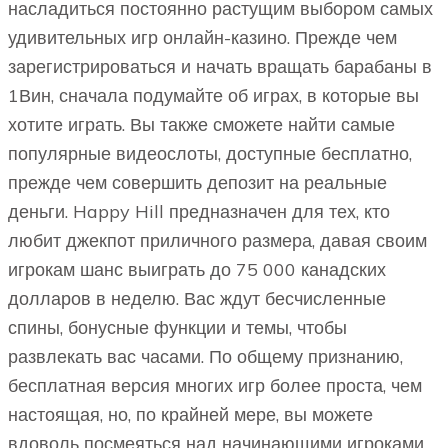
насладиться постоянно растущим выбором самых
удивительных игр онлайн-казино. Прежде чем
зарегистрироваться и начать вращать барабаны в
1Вин, сначала подумайте об играх, в которые вы
хотите играть. Вы также сможете найти самые
популярные видеослоты, доступные бесплатно,
прежде чем совершить депозит на реальные
деньги. Happy Hill предназначен для тех, кто
любит джекпот приличного размера, давая своим
игрокам шанс выиграть до 75 000 канадских
долларов в неделю. Вас ждут бесчисленные
спины, бонусные функции и темы, чтобы
развлекать вас часами. По общему признанию,
бесплатная версия многих игр более проста, чем
настоящая, но, по крайней мере, вы можете
вдоволь посмеяться над начинающими игроками.