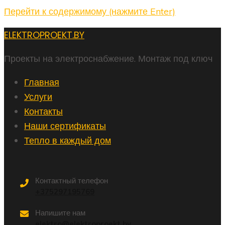
Перейти к содержимому (нажмите Enter)
ELEKTROPROEKT.BY
Проекты на электроснабжение. Монтаж под ключ
Главная
Услуги
Контакты
Наши сертификаты
Тепло в каждый дом
Контактный телефон
+375297195769
Напишите нам
elektro@elektroproekt.by