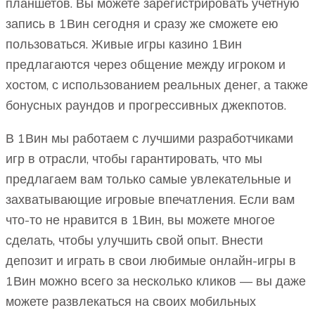
планшетов. Вы можете зарегистрировать учетную
запись в 1Вин сегодня и сразу же сможете ею
пользоваться. Живые игры казино 1Вин
предлагаются через общение между игроком и
хостом, с использованием реальных денег, а также
бонусных раундов и прогрессивных джекпотов.
В 1Вин мы работаем с лучшими разработчиками
игр в отрасли, чтобы гарантировать, что мы
предлагаем вам только самые увлекательные и
захватывающие игровые впечатления. Если вам
что-то не нравится в 1Вин, вы можете многое
сделать, чтобы улучшить свой опыт. Внести
депозит и играть в свои любимые онлайн-игры в
1Вин можно всего за несколько кликов — вы даже
можете развлекаться на своих мобильных