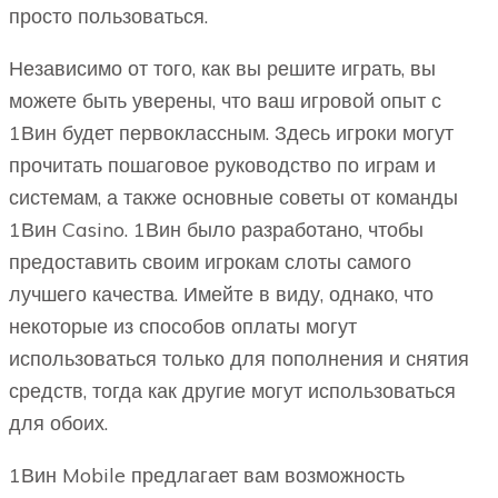
просто пользоваться.
Независимо от того, как вы решите играть, вы
можете быть уверены, что ваш игровой опыт с
1Вин будет первоклассным. Здесь игроки могут
прочитать пошаговое руководство по играм и
системам, а также основные советы от команды
1Вин Casino. 1Вин было разработано, чтобы
предоставить своим игрокам слоты самого
лучшего качества. Имейте в виду, однако, что
некоторые из способов оплаты могут
использоваться только для пополнения и снятия
средств, тогда как другие могут использоваться
для обоих.
1Вин Mobile предлагает вам возможность