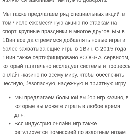
Мы также предлагаем ряд специальных акций, в
том числе ежемесячную акцию по ставкам на
спорт, крупные праздники и многое другое. Мы в
1Вин всегда стремимся добавлять новые игры и
более захватывающие игры в 1Вин. С 2015 года
1Вин также сертифицировано eCOGRA, сервисом,
который тщательно исследует системы и процессы
онлайн-казино по всему миру, чтобы обеспечить
честную, безопасную, надежную и приятную игру.
Мы предлагаем большой выбор игр казино, в
которые вы можете играть в любое время
дня.
Вся индустрия онлайн-игр также
регулируется Комиссией по азартным играм,