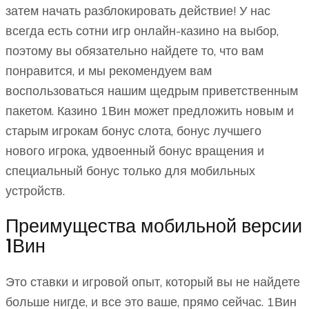
затем начать разблокировать действие! У нас
всегда есть сотни игр онлайн-казино на выбор,
поэтому вы обязательно найдете то, что вам
понравится, и мы рекомендуем вам
воспользоваться нашим щедрым приветственным
пакетом. Казино 1Вин может предложить новым и
старым игрокам бонус слота, бонус лучшего
нового игрока, удвоенный бонус вращения и
специальный бонус только для мобильных
устройств.
Преимущества мобильной версии
1Вин
Это ставки и игровой опыт, который вы не найдете
больше нигде, и все это ваше, прямо сейчас. 1Вин