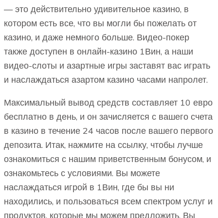
— это действительно удивительное казино, в
котором есть все, что вы могли бы пожелать от
казино, и даже немного больше. Видео-покер
также доступен в онлайн-казино 1Вин, а наши
видео-слоты и азартные игры заставят вас играть
и наслаждаться азартом казино часами напролет.
Максимальный вывод средств составляет 10 евро
бесплатно в день, и он зачисляется с вашего счета
в казино в течение 24 часов после вашего первого
депозита. Итак, нажмите на ссылку, чтобы лучше
ознакомиться с нашим приветственным бонусом, и
ознакомьтесь с условиями. Вы можете
наслаждаться игрой в 1Вин, где бы вы ни
находились, и пользоваться всем спектром услуг и
продуктов, которые мы можем предложить. Вы