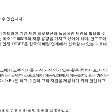
 수 있습니다.
 업데이트하여 기간 제한 프로모션과 독점적인 제안을 활용할 수
최소” “100MB의 저장 용량을 가지고 있어야 하며, 안드로이
들로 인해 1XBET은 한국의 베팅 업계에서 신뢰할 수 있는 파트너
에서 오랜 역사를 가진 가장 인기 있는 활동 중 하나로, 다양
 게임은 유명한 소프트웨어 제공업체에서 제공되며, 모든 게임은
. 1xBet은 최고 수준의 고객 지원을 제공하기 위해 헌신하고
최적화되고 편리한 베팅 경험을 제공합니다.