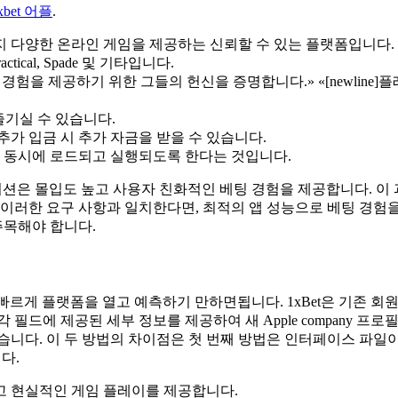
xbet 어플
.
 다양한 온라인 게임을 제공하는 신뢰할 수 있는 플랫폼입니다.
Practical, Spade 및 기타입니다.
 경험을 제공하기 위한 그들의 헌신을 증명합니다.» «[newlin
 즐기실 수 있습니다.
가 입금 시 추가 자금을 받을 수 있습니다.
이 동시에 로드되고 실행되도록 한다는 것입니다.
션은 몰입도 높고 사용자 친화적인 베팅 경험을 제공합니다. 이 과
 이러한 요구 사항과 일치한다면, 최적의 앱 성능으로 베팅 경험
주목해야 합니다.
 한 다음 빠르게 플랫폼을 열고 예측하기 만하면됩니다. 1xBet은 기
필드에 제공된 세부 정보를 제공하여 새 Apple company 프
습니다. 이 두 방법의 차이점은 첫 번째 방법은 인터페이스 파일
다.
있고 현실적인 게임 플레이를 제공합니다.