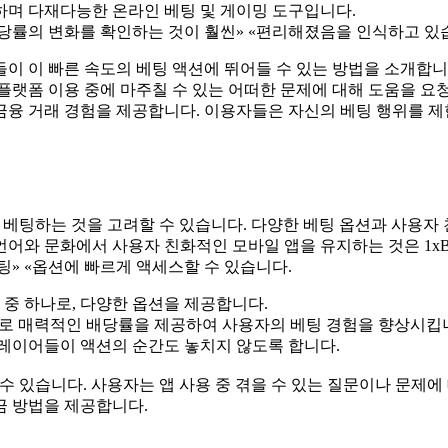
며 다재다능한 온라인 베팅 및 게이밍 도구입니다.
당률의 변화를 확인하는 것이 훨씬» «편리해졌음을 인식하고 있
 이 빠른 속도의 베팅 액션에 뛰어들 수 있는 방법을 소개합니다.
폼 이용 중에 마주칠 수 있는 어떠한 문제에 대해 도움을 요청하고 
융 거래 경험을 제공합니다. 이용자들은 자신의 베팅 행위를 제한
에 베팅하는 것을 고려할 수 있습니다. 다양한 베팅 옵션과 사용자
어와 문화에서 사용자 친화적인 모바일 앱을 유지하는 것은 1xBe
팅» «옵션에 빠르게 액세스할 수 있습니다.
 중 하나로, 다양한 옵션을 제공합니다.
관적으로 매력적인 배당률을 제공하여 사용자의 베팅 경험을 향상시킵
레이어들이 액션의 순간도 놓치지 않도록 합니다.
에 쉽게 설치할 수 있습니다. 사용자는 앱 사용 중 겪을 수 있는 질문이나 
금 방법을 제공합니다.