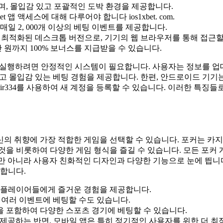
, 몰입감 있고 포괄적인 도박 환경을 제공합니다.
앱 액세스에 대해 다루어야 합니다 ios1xbet. com.
일 2, 000개 이상의 베팅 이벤트를 제공합니다.
에 최적화된 데스크톱 버전으로, 기기의 웹 브라우저를 통해 접근할
 원까지 100% 보너스를 지급받을 수 있습니다.
 작업을 실행하려면 안정적인 시스템이 필요합니다. 사용자는 정보를
고 몰입감 있는 베팅 경험을 제공합니다. 한편, 안드로이드 기기는 
air334를 사용하여 새 계정을 등록할 수 있습니다. 이러한 특징
의 취향에 가장 적합한 게임을 선택할 수 있습니다. 포커는 카지노
것을 비롯하여 다양한 게임 형식을 즐길 수 있습니다. 모든 포커
션뿐만 아니라 사용자 친화적인 디자인과 다양한 기능으로 눈에 띕니다
 합니다.
 플레이어들에게 즐거운 경험을 제공합니다.
 여러 이벤트에 베팅할 수도 있습니다.
 포함하여 다양한 스포츠 경기에 베팅할 수 있습니다.
을 제공하는 반면, 모바일 앱은 특히 정기적인 사용자를 위한 더 