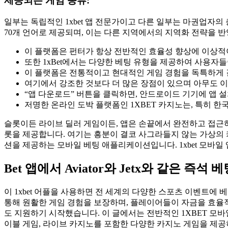
제공되는 게임 종류:
일부는 독립적인 1xbet 앱 전문가이고 다른 일부는 마권업자의 충
70개 언어로 제공되며, 이는 다른 지역에서의 지역화 전략을 
이 플랫폼은 펀터가 항상 전반적인 효율성 향상에 이상적
또한 1xBet에서는 다양한 베팅 유형을 제공하여 사용자
이 플랫폼은 전통적이고 현대적인 게임 경험을 독특하게 
여기에서 강조한 것보다 더 많은 장점이 있으며 아무도 
“앱 다운로드” 버튼을 클릭하면, 안드로이드 기기에 앱 설치
저명한 온라인 도박 플랫폼인 1XBET 카지노는, 특히 
슬롯이든 라이브 딜러 게임이든, 앱은 손끝에서 완전하고 접근하기
롯을 제공합니다. 여기는 흥분이 결코 사그라들지 않는 가상의 카
션을 제공하는 모바일 베팅 애플리케이션입니다. 1xbet 모바
Bet 앱에서 Aviator와 Jetx와 같은 즉석
이 1xbet 어플을 사용하면 전 세계의 다양한 스포츠 이벤트에 
통해 원활한 게임 경험을 보장하며, 플레이어들이 자금을 효율적
도 지원하기 시작했습니다. 이 글에서는 전반적인 1XBET 모바일
이블 게임, 라이브 카지노를 포함한 다양한 카지노 게임을 제공하