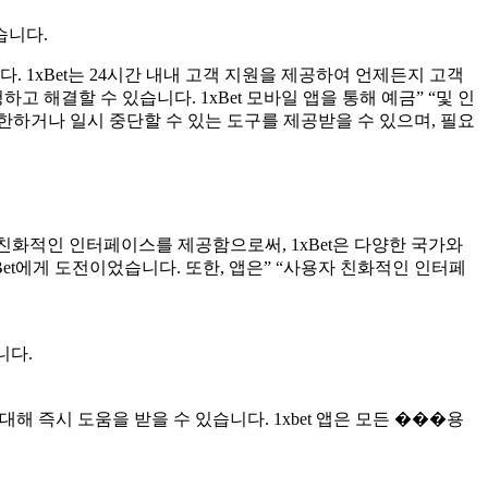
습니다.
 1xBet는 24시간 내내 고객 지원을 제공하여 언제든지 고객
해결할 수 있습니다. 1xBet 모바일 앱을 통해 예금” “및 인
하거나 일시 중단할 수 있는 도구를 제공받을 수 있으며, 필요
 친화적인 인터페이스를 제공함으로써, 1xBet은 다양한 국가와
t에게 도전이었습니다. 또한, 앱은” “사용자 친화적인 인터페
니다.
문제에 대해 즉시 도움을 받을 수 있습니다. 1xbet 앱은 모든 ���용