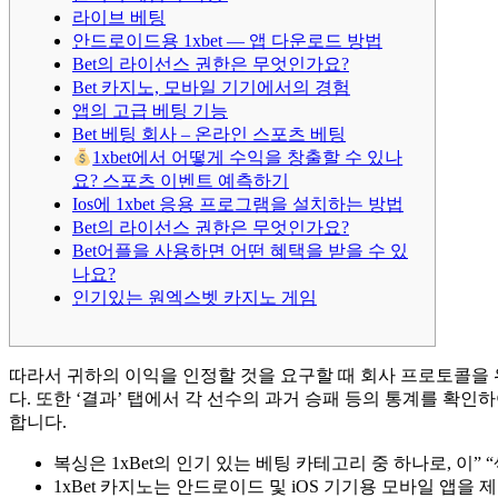
라이브 베팅
안드로이드용 1xbet — 앱 다운로드 방법
Bet의 라이선스 권한은 무엇인가요?
Bet 카지노, 모바일 기기에서의 경험
앱의 고급 베팅 기능
Bet 베팅 회사 – 온라인 스포츠 베팅
1xbet에서 어떻게 수익을 창출할 수 있나
요? 스포츠 이벤트 예측하기
Ios에 1xbet 응용 프로그램을 설치하는 방법
Bet의 라이선스 권한은 무엇인가요?
Bet어플을 사용하면 어떤 혜택을 받을 수 있
나요?
인기있는 원엑스벳 카지노 게임
따라서 귀하의 이익을 인정할 것을 요구할 때 회사 프로토콜을
다. 또한 ‘결과’ 탭에서 각 선수의 과거 승패 등의 통계를 확
합니다.
복싱은 1xBet의 인기 있는 베팅 카테고리 중 하나로, 이
1xBet 카지노는 안드로이드 및 iOS 기기용 모바일 앱