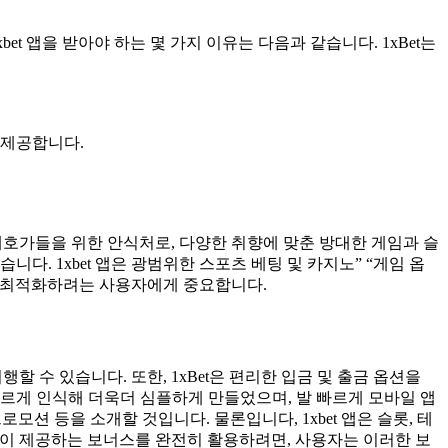
t 앱을 받아야 하는 몇 가지 이유는 다음과 같습니다. 1xBet는
 제공합니다.
 애호가들을 위한 안식처로, 다양한 취향에 맞춘 방대한 게임과 슬
. 1xbet 앱은 광범위한 스포츠 베팅 및 카지노” “게임 옵
을 최적화하려는 사용자에게 중요합니다.
할 수 있습니다. 또한, 1xBet은 편리한 입금 및 출금 옵션을
르게 인식해 더욱더 심플하게 만들었으며, 발 빠르게 모바일 앱
모션 등을 소개할 것입니다. 물론입니다, 1xbet 앱은 슬롯, 테
 앱이 제공하는 보너스를 완전히 활용하려면, 사용자는 이러한 보