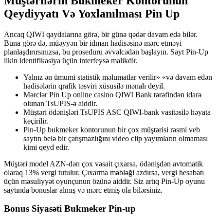
Müştərilərin Bukmeker Kontorunun
Qeydiyyatı Və Yoxlanılması Pin Up
Ancaq QIWI qaydalarına görə, bir günə qədər davam edə bilər.
Buna görə də, müəyyən bir idman hadisəsinə mərc etməyi
planlaşdırırsınızsa, bu proseduru əvvəlcədən başlayın. Sayt Pin-Up
ilkin identifikasiya üçün interfeysə malikdir.
Yalnız ən ümumi statistik məlumatlar verilir» «və davam edən
hadisələrin qrafik təsviri xüsusilə mənalı deyil.
Mərclər Pin Up online casino QIWI Bank tərəfindən idarə
olunan TsUPIS-ə aiddir.
Müştəri ödənişləri TsUPIS ASC QIWI-bank vasitəsilə həyata
keçirilir.
Pin-Up bukmeker kontorunun bir çox müştərisi rəsmi veb
saytın belə bir çatışmazlığını video clip yayımların olmaması
kimi qeyd edir.
Müştəri model AZN-dən çox vəsait çıxarsa, ödənişdən avtomatik
olaraq 13% vergi tutulur. Çıxarma məbləği azdırsa, vergi hesabatı
üçün məsuliyyət oyunçunun özünə aiddir. Siz artıq Pin-Up oyunu
saytında bonuslar almış və mərc etmiş ola bilərsiniz.
Bonus Siyasəti Bukmeker Pin-up