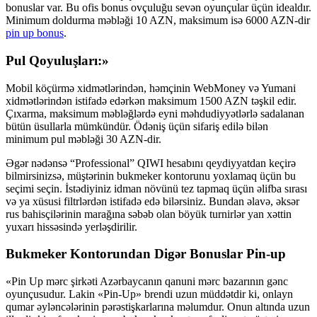
bonuslar var. Bu ofis bonus ovçuluğu sevən oyunçular üçün idealdır.
Minimum doldurma məbləği 10 AZN, maksimum isə 6000 AZN-dir
pin up bonus
.
Pul Qoyuluşları:»
Mobil köçürmə xidmətlərindən, həmçinin WebMoney və Yumani
xidmətlərindən istifadə edərkən maksimum 1500 AZN təşkil edir.
Çıxarma, maksimum məbləğlərdə eyni məhdudiyyətlərlə sadalanan
bütün üsullarla mümkündür. Ödəniş üçün sifariş edilə bilən
minimum pul məbləği 30 AZN-dir.
Əgər nədənsə “Professional” QIWI hesabını qeydiyyatdan keçirə
bilmirsinizsə, müştərinin bukmeker kontorunu yoxlamaq üçün bu
seçimi seçin. İstədiyiniz idman növünü tez tapmaq üçün əlifba sırası
və ya xüsusi filtrlərdən istifadə edə bilərsiniz. Bundan əlavə, əksər
rus bahisçilərinin marağına səbəb olan böyük turnirlər yan xəttin
yuxarı hissəsində yerləşdirilir.
Bukmeker Kontorundan Digər Bonuslar Pin-up
«Pin Up mərc şirkəti Azərbaycanın qanuni mərc bazarının gənc
oyunçusudur. Lakin «Pin-Up» brendi uzun müddətdir ki, onlayn
qumar əyləncələrinin pərəstişkarlarına məlumdur. Onun altında uzun