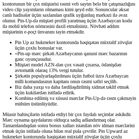
kontorunun bir çox müştərisi rəsmi veb saytın belə bir çatışmazlığını
video clip yayımların olmaması kimi qeyd edir. Sonuncular əksər
canlı hadisələr üçün saxlanılan qrafik uyğunluq mərkəzi ilə əvəz
olunur. Pin-Up-də müştəri profili yaratmaq üçün Azərbaycan kodu
ilə mobil telefon nömrəsini daxil etməlisiniz. Növbəti addım
müştərinin e-poçt ünvanını təyin etməkdir.
Pin Up az bukmeker kontorunda həqiqətən müxtəlif zövqlər
üçün çoxlu bonuslar var.
«Pin-up mərc şirkəti Azərbaycanın qanuni mərc bazarının
gənc oyunçusudur.
Müştəri model AZN-dən çox vəsait çıxarsa, ödənişdən
avtomatik olaraq 13% vergi tutulur.
Şirkətin populyarlaşdırılması üçün futbol üzrə Azərbaycan
milli komandasının kapitanı onun rəsmi səfiri seçilib.
Biz daha yaxşı və daha fərdiləşdirilmiş xidmət təklif etmək
üçün kukilərdən istifadə edirik.
Kombinə edilmiş və xüsusi mərclər Pin-Up-də rəsm çəkməyin
mühüm üstünlüyüdür.
Müasir bahisçilərin istifadə etdiyi bir çox faydalı seçimlər əskikdir.
Mərc oynama qaydalarını olduqca sadiq adlandırmaq olar.
Tamamlandıqdan sonra bonus xalları istənilən növ idman mərclərini
etmək üçün istifadə oluna bilən real pula çevrilir. Pin Upward az
bukmeker kontorunda həqiqətən müxtəlif zövqlər üçün çoxlu