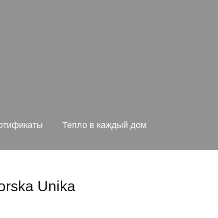
ртификаты
Тепло в каждый дом
orska Unika