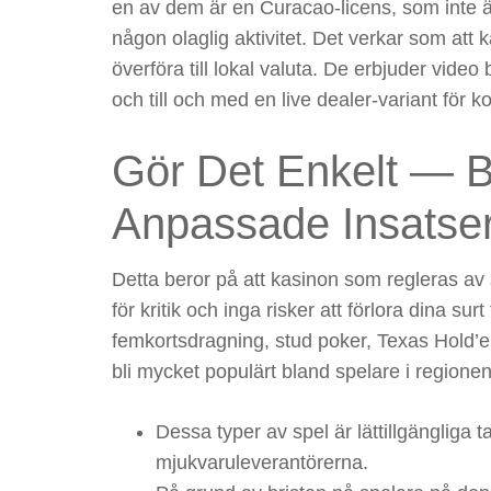
en av dem är en Curacao-licens, som inte är 
någon olaglig aktivitet. Det verkar som att k
överföra till lokal valuta. De erbjuder video
och till och med en live dealer-variant för kor
Gör Det Enkelt — 
Anpassade Insatse
Detta beror på att kasinon som regleras a
för kritik och inga risker att förlora dina
femkortsdragning, stud poker, Texas Hold’em
bli mycket populärt bland spelare i regionen
Dessa typer av spel är lättillgänglig
mjukvaruleverantörerna.