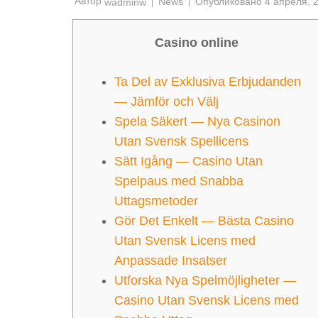
Автор
News
Опубликовано
4 апреля, 
wadminw
Casino online
Ta Del av Exklusiva Erbjudanden
— Jämför och Välj
Spela Säkert — Nya Casinon
Utan Svensk Spellicens
Sätt Igång — Casino Utan
Spelpaus med Snabba
Uttagsmetoder
Gör Det Enkelt — Bästa Casino
Utan Svensk Licens med
Anpassade Insatser
Utforska Nya Spelmöjligheter —
Casino Utan Svensk Licens med