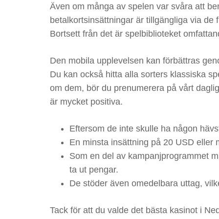
Även om många av spelen var svåra att bemäs
betalkortsinsättningar är tillgängliga via de
Bortsett från det är spelbiblioteket omfatta
Den mobila upplevelsen kan förbättras genom
Du kan också hitta alla sorters klassiska s
om dem, bör du prenumerera på vårt daglig
är mycket positiva.
Eftersom de inte skulle ha någon hävst
En minsta insättning på 20 USD eller 
Som en del av kampanjprogrammet mås
ta ut pengar.
De stöder även omedelbara uttag, vilket
Tack för att du valde det bästa kasinot i 