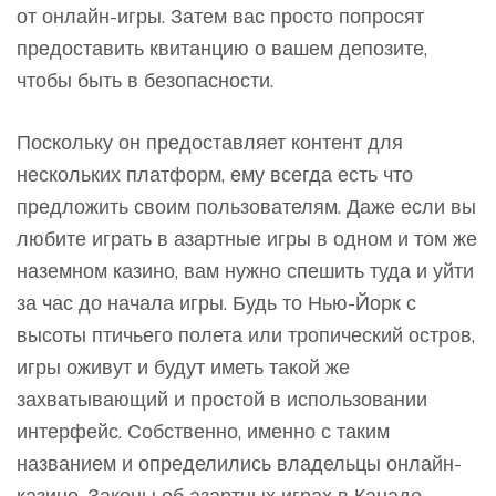
от онлайн-игры. Затем вас просто попросят
предоставить квитанцию ​​​​о вашем депозите,
чтобы быть в безопасности.
Поскольку он предоставляет контент для
нескольких платформ, ему всегда есть что
предложить своим пользователям. Даже если вы
любите играть в азартные игры в одном и том же
наземном казино, вам нужно спешить туда и уйти
за час до начала игры. Будь то Нью-Йорк с
высоты птичьего полета или тропический остров,
игры оживут и будут иметь такой же
захватывающий и простой в использовании
интерфейс. Собственно, именно с таким
названием и определились владельцы онлайн-
казино. Законы об азартных играх в Канаде