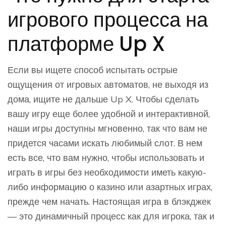
игрового процесса на
платформе Up X
Если вы ищете способ испытать острые
ощущения от игровых автоматов, не выходя из
дома, ищите не дальше Up X. Чтобы сделать
вашу игру еще более удобной и интерактивной,
наши игры доступны мгновенно, так что вам не
придется часами искать любимый слот. В нем
есть все, что вам нужно, чтобы использовать и
играть в игры без необходимости иметь какую-
либо информацию о казино или азартных играх,
прежде чем начать. Настоящая игра в блэкджек
— это динамичный процесс как для игрока, так и