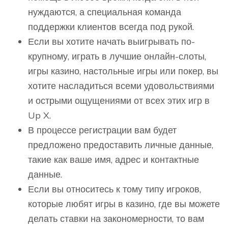
нуждаются, а специальная команда
поддержки клиентов всегда под рукой.
Если вы хотите начать выигрывать по-
крупному, играть в лучшие онлайн-слоты,
игры казино, настольные игры или покер, вы
хотите насладиться всеми удовольствиями
и острыми ощущениями от всех этих игр в
Up X.
В процессе регистрации вам будет
предложено предоставить личные данные,
такие как ваше имя, адрес и контактные
данные.
Если вы относитесь к тому типу игроков,
которые любят игры в казино, где вы можете
делать ставки на закономерности, то вам