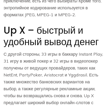
приключение, есть из чего выбирать! Кроме того,
энтропийное кодирование используется в
форматах JPEG, MPEG-1 и MPEG-2.
Up X – быстрый и
удобный вывод денег
С другой стороны, 33 игры в баккару Instant Play,
31 игру в живой покер и 32 игры в видеопокер
получены от ведущих провайдеров, таких как
NetEnt, PartyPoker, Aristocrat и Yggdrasil. Есть
также множество банковских вариантов на
выбор, а также регулярные рекламные акции,
чтобы вы возвращались снова и снова. Up X
предлагает широкий выбор онлайн-слотов с