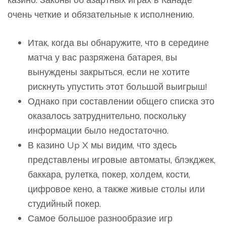
очень четкие и обязательные к исполнению.
Итак, когда вы обнаружите, что в середине
матча у вас разряжена батарея, вы
вынуждены закрыться, если не хотите
рискнуть упустить этот большой выигрыш!
Однако при составлении общего списка это
оказалось затруднительно, поскольку
информации было недостаточно.
В казино Up X мы видим, что здесь
представлены игровые автоматы, блэкджек,
баккара, рулетка, покер, холдем, кости,
цифровое кено, а также живые столы или
студийный покер.
Самое большое разнообразие игр