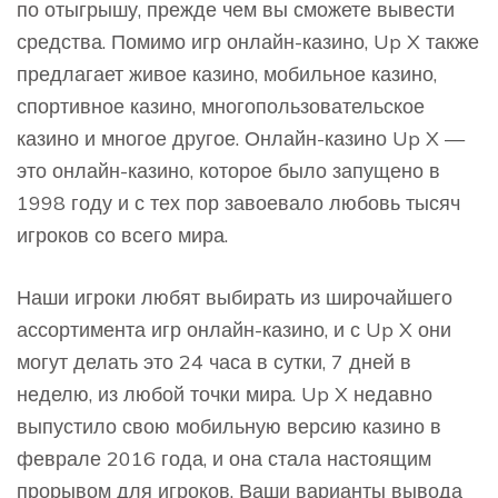
по отыгрышу, прежде чем вы сможете вывести
средства. Помимо игр онлайн-казино, Up X также
предлагает живое казино, мобильное казино,
спортивное казино, многопользовательское
казино и многое другое. Онлайн-казино Up X —
это онлайн-казино, которое было запущено в
1998 году и с тех пор завоевало любовь тысяч
игроков со всего мира.
Наши игроки любят выбирать из широчайшего
ассортимента игр онлайн-казино, и с Up X они
могут делать это 24 часа в сутки, 7 дней в
неделю, из любой точки мира. Up X недавно
выпустило свою мобильную версию казино в
феврале 2016 года, и она стала настоящим
прорывом для игроков. Ваши варианты вывода