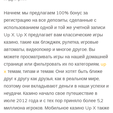
Начнем: мы предлагаем 100% бонус за
регистрацию на все депозиты, сделанные с
использованием одной и той же учетной записи
Up X. Up X предлагает вам классические игры
казино, такие как блэкджек, рулетка, игровые
автоматы, видеопокер и многое другое. Вы
можете просматривать игры на нашей домашней
странице или фильтровать их по категориям,
up
x
темам, типам и темам. Они хотят быть ближе
друг к другу как друзья, как в реальном мире,
поэтому они вкладывают деньги в наши успехи и
неудачи. Казино начало свое путешествие в
июле 2012 года и с тех пор приняло более 5,2
миллиона игроков. Мобильное казино Up X также