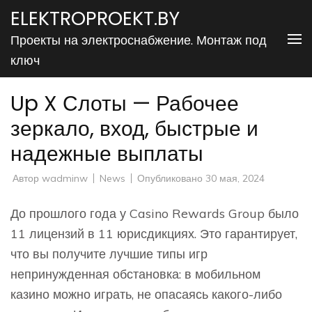
Перейти
ELEKTROPROEKT.BY
к
Проекты на электроснабжение. Монтаж под
содержимому
ключ
(нажмите
Enter)
Up X Слоты — Рабочее
зеркало, вход, быстрые и
надежные выплаты
Автор
wadminw
News
Опубликовано
30 мая, 2024
До прошлого года у Casino Rewards Group было
11 лицензий в 11 юрисдикциях. Это гарантирует,
что вы получите лучшие типы игр
непринужденная обстановка: в мобильном
казино можно играть, не опасаясь какого-либо