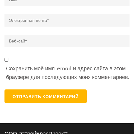
Email
*
Веб-
сайт
Сохранить моё имя, email и адрес сайта в этом
браузере для последующих моих комментариев.
ООО "СтройБрасПроект"