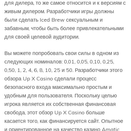
для дилера, то же самое относится и к версиям с
живым дилером. Разработчики игры должны
были сделать Iced Brew сексуальным и
забавным, чтобы быть более привлекательными
для своей целевой аудитории.
Вы можете попробовать свои силы в одном из
следующих номиналов: 0,01, 0,05, 0,10, 0,25,
0,50, 1, 2, 4, 6, 8, 10, 25 и 50. Разработчики этого
обзора Up X Casino сделали процесс
безопасного входа максимально простым и
удобным для пользователя. Поскольку целью
игрока является их собственная финансовая
свобода, этот обзор Up X Casino больше
касается того, как финансируется сайт. Опытное
и ориентированное на качество казино Amatic