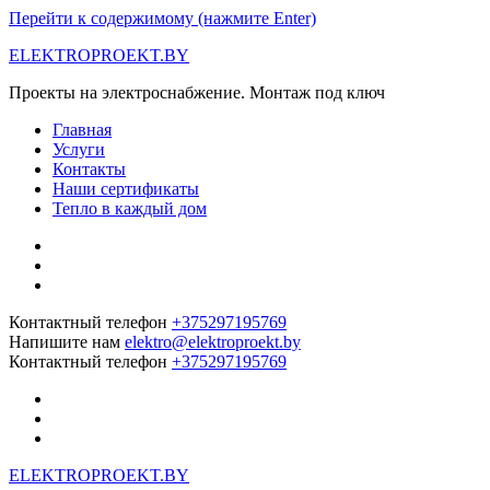
Перейти к содержимому (нажмите Enter)
ELEKTROPROEKT.BY
Проекты на электроснабжение. Монтаж под ключ
Главная
Услуги
Контакты
Наши сертификаты
Тепло в каждый дом
Контактный телефон
+375297195769
Напишите нам
elektro@elektroproekt.by
Контактный телефон
+375297195769
ELEKTROPROEKT.BY