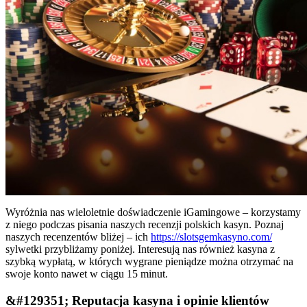
Wyróżnia nas wieloletnie doświadczenie iGamingowe – korzystamy
z niego podczas pisania naszych recenzji polskich kasyn. Poznaj
naszych recenzentów bliżej – ich
https://slotsgemkasyno.com/
sylwetki przybliżamy poniżej. Interesują nas również kasyna z
szybką wypłatą, w których wygrane pieniądze można otrzymać na
swoje konto nawet w ciągu 15 minut.
&#129351; Reputacja kasyna i opinie klientów