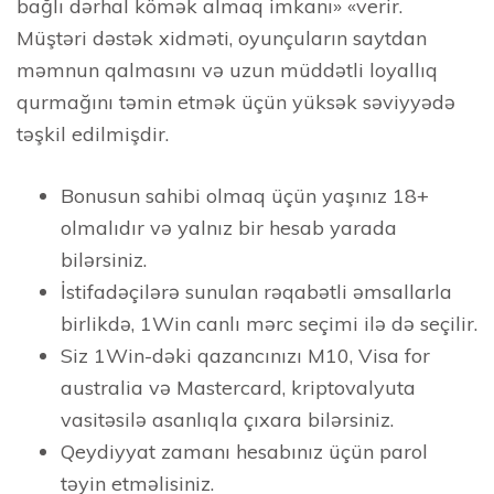
bağlı dərhal kömək almaq imkanı» «verir.
Müştəri dəstək xidməti, oyunçuların saytdan
məmnun qalmasını və uzun müddətli loyallıq
qurmağını təmin etmək üçün yüksək səviyyədə
təşkil edilmişdir.
Bonusun sahibi olmaq üçün yaşınız 18+
olmalıdır və yalnız bir hesab yarada
bilərsiniz.
İstifadəçilərə sunulan rəqabətli əmsallarla
birlikdə, 1Win canlı mərc seçimi ilə də seçilir.
Siz 1Win-dəki qazancınızı M10, Visa for
australia və Mastercard, kriptovalyuta
vasitəsilə asanlıqla çıxara bilərsiniz.
Qeydiyyat zamanı hesabınız üçün parol
təyin etməlisiniz.