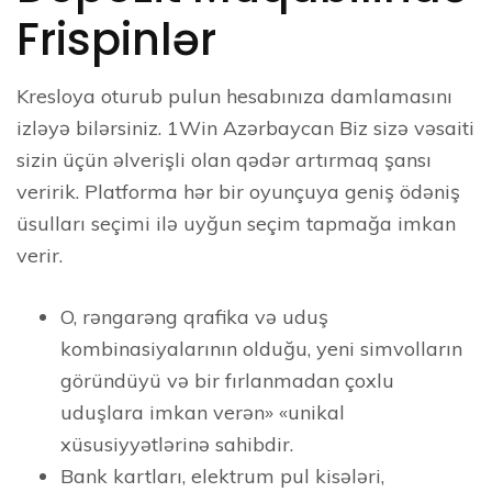
Frispinlər
Kresloya oturub pulun hesabınıza damlamasını
izləyə bilərsiniz. 1Win Azərbaycan Biz sizə vəsaiti
sizin üçün əlverişli olan qədər artırmaq şansı
veririk. Platforma hər bir oyunçuya geniş ödəniş
üsulları seçimi ilə uyğun seçim tapmağa imkan
verir.
O, rəngarəng qrafika və uduş
kombinasiyalarının olduğu, yeni simvolların
göründüyü və bir fırlanmadan çoxlu
uduşlara imkan verən» «unikal
xüsusiyyətlərinə sahibdir.
Bank kartları, elektrum pul kisələri,