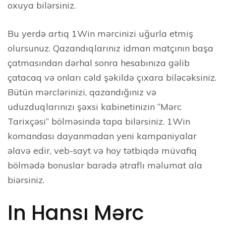
oxuya bilərsiniz.
Bu yerdə artıq 1Win mərcinizi uğurla etmiş
olursunuz. Qazandıqlarınız idman matçının başa
çatmasından dərhal sonra hesabınıza gəlib
çatacaq və onları cəld şəkildə çıxara biləcəksiniz.
Bütün mərclərinizi, qazandığınız və
uduzduqlarınızı şəxsi kabinetinizin “Mərc
Tarixçəsi” bölməsində tapa bilərsiniz. 1Win
komandası dayanmadan yeni kampaniyalar
əlavə edir, veb-sayt və hoy tətbiqdə müvafiq
bölmədə bonuslar barədə ətraflı məlumat ala
biərsiniz.
In Hansı Mərc