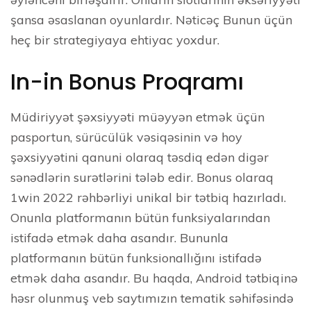
şansa əsaslanan oyunlardır. Nəticəç Bunun üçün
heç bir strategiyaya ehtiyac yoxdur.
In-in Bonus Proqramı
Müdiriyyət şəxsiyyəti müəyyən etmək üçün
pasportun, sürücülük vəsiqəsinin və hoy
şəxsiyyətini qanuni olaraq təsdiq edən digər
sənədlərin surətlərini tələb edir. Bonus olaraq
1win 2022 rəhbərliyi unikal bir tətbiq hazırladı.
Onunla platformanın bütün funksiyalarından
istifadə etmək daha asandır. Bununla
platformanın bütün funksionallığını istifadə
etmək daha asandır. Bu haqda, Android tətbiqinə
həsr olunmuş veb saytımızın tematik səhifəsində