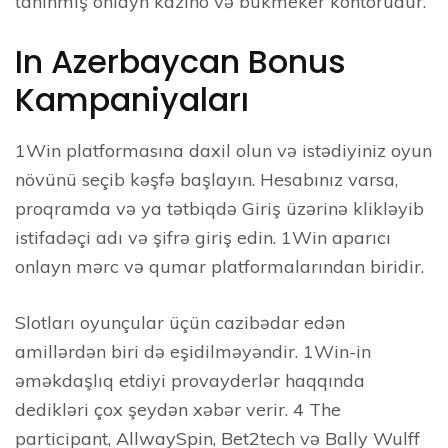
tanınmış onlayn kazino və bukmeker kontorudur.
In Azerbaycan Bonus
Kampaniyaları
1Win platformasına daxil olun və istədiyiniz oyun
növünü seçib kəşfə başlayın. Hesabınız varsa,
proqramda və ya tətbiqdə Giriş üzərinə klikləyib
istifadəçi adı və şifrə giriş edin. 1Win aparıcı
onlayn mərc və qumar platformalarından biridir.
Slotları oyunçular üçün cazibədar edən
amillərdən biri də eşidilməyəndir. 1Win-in
əməkdaşlıq etdiyi provayderlər haqqında
dedikləri çox şeydən xəbər verir. 4 The
participant, AllwaySpin, Bet2tech və Bally Wulff