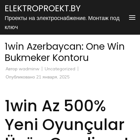
Перейти
ELEKTROPROEKT.BY
к
Проекты на электроснабжение. Монтаж под
содержимому
ключ
(нажмите
Enter)
1win Azerbaycan: One Win
Bukmeker Kontoru
Автор
wadminw
Uncategorized
Опубликовано
21 января, 2025
1win Az 500%
Yeni Oyunçular