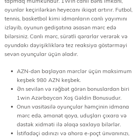
tapmaq mümkündür. 1Win canlı bəhs imkanı,
oyunlar keçirilərkən heyecanı ikiqat artırır. Futbol,
tennis, basketbol kimi idmanların canlı yayımını
izləyib, oyunun gedişatına əsasən mərc edə
bilərsiniz. Canlı mərc, sürətli qərarlar verərək və
oyundakı dəyişikliklərə tez reaksiya göstərməyi
sevən oyunçular üçün əladır.
AZN-dən başlayan mərclər üçün maksimum
keşbek 980 AZN keşbek.
Ən sevilən və rəğbət görən bonuslardan biri
1win Azərbaycan Xoş Gəldin Bonusudur.
Onun vasitəsilə oyunçular həmçinin idmana
mərc edə, əmanət qoya, uduşları çıxara və
dəstək xidməti ilə əlaqə saxlaya bilərlər.
İstifadəçi adınızı və ahora e-poçt ünvanınızı,