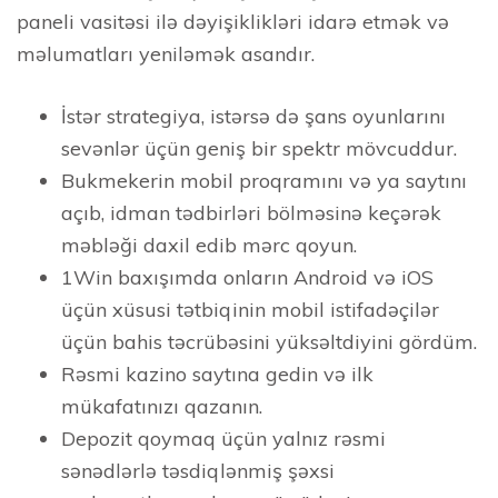
paneli vasitəsi ilə dəyişiklikləri idarə etmək və
məlumatları yeniləmək asandır.
İstər strategiya, istərsə də şans oyunlarını
sevənlər üçün geniş bir spektr mövcuddur.
Bukmekerin mobil proqramını və ya saytını
açıb, idman tədbirləri bölməsinə keçərək
məbləği daxil edib mərc qoyun.
1Win baxışımda onların Android və iOS
üçün xüsusi tətbiqinin mobil istifadəçilər
üçün bahis təcrübəsini yüksəltdiyini gördüm.
Rəsmi kazino saytına gedin və ilk
mükafatınızı qazanın.
Depozit qoymaq üçün yalnız rəsmi
sənədlərlə təsdiqlənmiş şəxsi