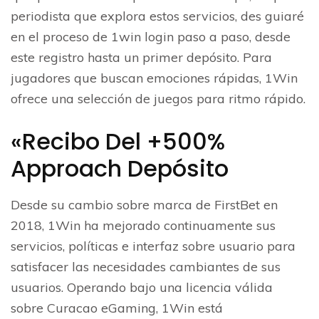
periodista que explora estos servicios, des guiaré
en el proceso de 1win login paso a paso, desde
este registro hasta un primer depósito. Para
jugadores que buscan emociones rápidas, 1Win
ofrece una selección de juegos para ritmo rápido.
«Recibo Del +500%
Approach Depósito
Desde su cambio sobre marca de FirstBet en
2018, 1Win ha mejorado continuamente sus
servicios, políticas e interfaz sobre usuario para
satisfacer las necesidades cambiantes de sus
usuarios. Operando bajo una licencia válida
sobre Curacao eGaming, 1Win está