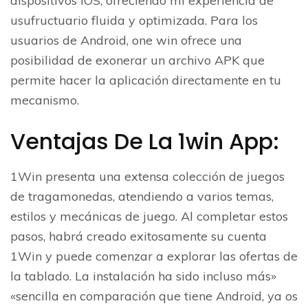
dispositivos iOS, ofreciendo mi experiencia de
usufructuario fluida y optimizada. Para los
usuarios de Android, one win ofrece una
posibilidad de exonerar un archivo APK que
permite hacer la aplicación directamente en tu
mecanismo.
Ventajas De La 1win App:
1Win presenta una extensa colección de juegos
de tragamonedas, atendiendo a varios temas,
estilos y mecánicas de juego. Al completar estos
pasos, habrá creado exitosamente su cuenta
1Win y puede comenzar a explorar las ofertas de
la tablado. La instalación ha sido incluso más»
«sencilla en comparación que tiene Android, ya os