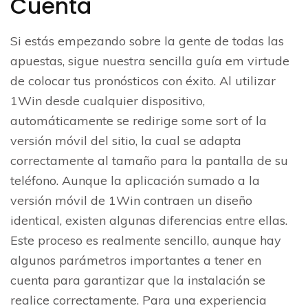
Cuenta
Si estás empezando sobre la gente de todas las
apuestas, sigue nuestra sencilla guía em virtude
de colocar tus pronósticos con éxito. Al utilizar
1Win desde cualquier dispositivo,
automáticamente se redirige some sort of la
versión móvil del sitio, la cual se adapta
correctamente al tamaño para la pantalla de su
teléfono. Aunque la aplicación sumado a la
versión móvil de 1Win contraen un diseño
identical, existen algunas diferencias entre ellas.
Este proceso es realmente sencillo, aunque hay
algunos parámetros importantes a tener en
cuenta para garantizar que la instalación se
realice correctamente. Para una experiencia