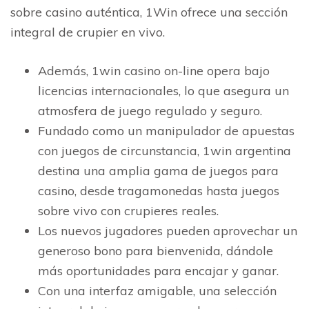
sobre casino auténtica, 1Win ofrece una sección
integral de crupier en vivo.
Además, 1win casino on-line opera bajo
licencias internacionales, lo que asegura un
atmosfera de juego regulado y seguro.
Fundado como un manipulador de apuestas
con juegos de circunstancia, 1win argentina
destina una amplia gama de juegos para
casino, desde tragamonedas hasta juegos
sobre vivo con crupieres reales.
Los nuevos jugadores pueden aprovechar un
generoso bono para bienvenida, dándole
más oportunidades para encajar y ganar.
Con una interfaz amigable, una selección