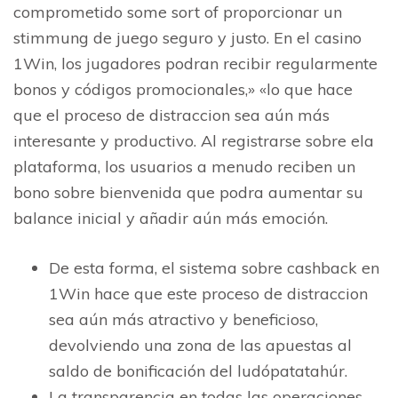
comprometido some sort of proporcionar un
stimmung de juego seguro y justo. En el casino
1Win, los jugadores podran recibir regularmente
bonos y códigos promocionales,» «lo que hace
que el proceso de distraccion sea aún más
interesante y productivo. Al registrarse sobre ela
plataforma, los usuarios a menudo reciben un
bono sobre bienvenida que podra aumentar su
balance inicial y añadir aún más emoción.
De esta forma, el sistema sobre cashback en
1Win hace que este proceso de distraccion
sea aún más atractivo y beneficioso,
devolviendo una zona de las apuestas al
saldo de bonificación del ludópatatahúr.
La transparencia en todas las operaciones