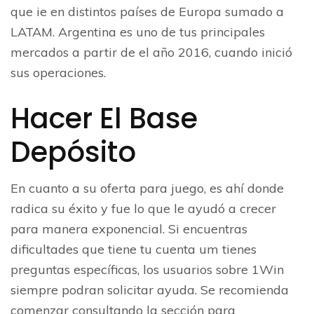
que ie en distintos países de Europa sumado a
LATAM. Argentina es uno de tus principales
mercados a partir de el año 2016, cuando inició
sus operaciones.
Hacer El Base
Depósito
En cuanto a su oferta para juego, es ahí donde
radica su éxito y fue lo que le ayudó a crecer
para manera exponencial. Si encuentras
dificultades que tiene tu cuenta um tienes
preguntas específicas, los usuarios sobre 1Win
siempre podran solicitar ayuda. Se recomienda
comenzar consultando la sección para