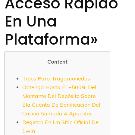
Acceso Rápido
En Una
Plataforma»
Content
Tipos Para Tragamonedas
Obtenga Hasta El +500% Del
Montante Del Depósito Sobre
Ela Cuenta De Bonificación Del
Casino Sumado A Apuestas
Registro En Un Sitio Oficial De
1win