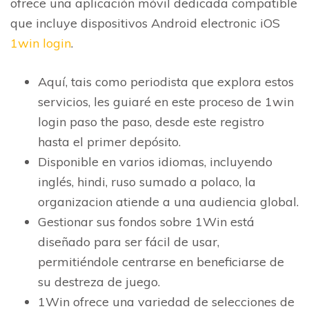
ofrece una aplicación móvil dedicada compatible
que incluye dispositivos Android electronic iOS
1win login
.
Aquí, tais como periodista que explora estos
servicios, les guiaré en este proceso de 1win
login paso the paso, desde este registro
hasta el primer depósito.
Disponible en varios idiomas, incluyendo
inglés, hindi, ruso sumado a polaco, la
organizacion atiende a una audiencia global.
Gestionar sus fondos sobre 1Win está
diseñado para ser fácil de usar,
permitiéndole centrarse en beneficiarse de
su destreza de juego.
1Win ofrece una variedad de selecciones de