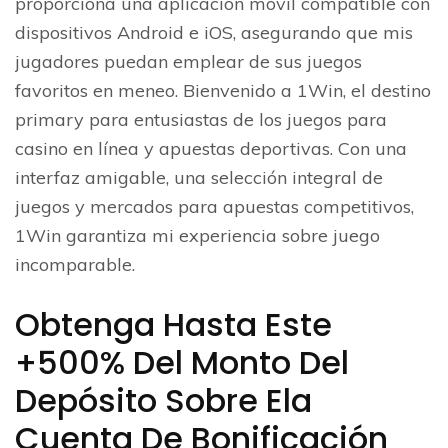
proporciona una aplicación móvil compatible con
dispositivos Android e iOS, asegurando que mis
jugadores puedan emplear de sus juegos
favoritos en meneo. Bienvenido a 1Win, el destino
primary para entusiastas de los juegos para
casino en línea y apuestas deportivas. Con una
interfaz amigable, una selección integral de
juegos y mercados para apuestas competitivos,
1Win garantiza mi experiencia sobre juego
incomparable.
Obtenga Hasta Este
+500% Del Monto Del
Depósito Sobre Ela
Cuenta De Bonificación