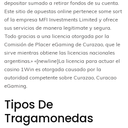
depositar sumado a retirar fondos de su cuenta.
Este sitio de apuestas online pertenece some sort
of la empresa MFI Investments Limited y ofrece
sus servicios de manera legitimate y segura.
Todo gracias a una licencia otorgada por la
Comisión de Placer eGaming de Curazao, que le
sirve mientras obtiene las licencias nacionales
argentinas.» «[newline]La licencia para actuar el
casino 1Win es otorgada causado por la
autoridad competente sobre Curazao, Curacao
eGaming.
Tipos De
Tragamonedas