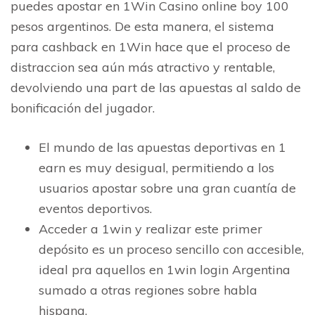
puedes apostar en 1Win Casino online boy 100
pesos argentinos. De esta manera, el sistema
para cashback en 1Win hace que el proceso de
distraccion sea aún más atractivo y rentable,
devolviendo una part de las apuestas al saldo de
bonificación del jugador.
El mundo de las apuestas deportivas en 1
earn es muy desigual, permitiendo a los
usuarios apostar sobre una gran cuantía de
eventos deportivos.
Acceder a 1win y realizar este primer
depósito es un proceso sencillo con accesible,
ideal pra aquellos en 1win login Argentina
sumado a otras regiones sobre habla
hispana.