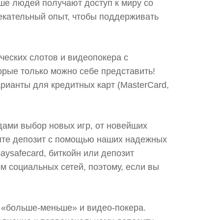
ше людей получают доступ к миру со
екательный опыт, чтобы поддерживать
ческих слотов и видеопокера с
торые только можно себе представить!
арианты для кредитных карт (MasterCard,
дами выбор новых игр, от новейших
сите депозит с помощью наших надежных
paysafecard, биткойн или депозит
м социальных сетей, поэтому, если вы
к «больше-меньше» и видео-покера.