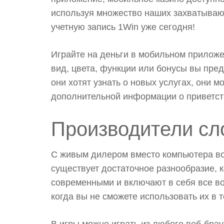
используя множество наших захватываю
учетную запись 1Win уже сегодня!
Играйте на деньги в мобильном приложен
вид, цвета, функции или бонусы вы пред
они хотят узнать о новых услугах, они м
дополнительной информации о приветст
Производители сло
С живым дилером вместо компьютера возн
существует достаточное разнообразие, 
современными и включают в себя все во
когда вы не сможете использовать их в 
В игры можно играть из любого веб-браузе