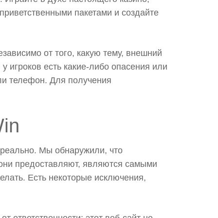
приветственными пакетами и создайте
езависимо от того, какую тему, внешний
 у игроков есть какие-либо опасения или
или телефон. Для получения
in
 реально. Мы обнаружили, что
е они предоставляют, являются самыми
елать. Есть некоторые исключения,
з от ответственности: этот веб-сайт не