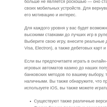
больше не является роскошью — оно ста
своих мобильных устройств. Для вернув
его мотивацию и интерес.
Для каждого уровня у вас будет возможн
высокими ставками до лучших игр в руле
Выберите свою игру, внесите реальные д
Visa, Electron), а также дебетовых карт 
Если вы предпочитаете играть в онлайн
игровых автоматов казино до наших по
банковских методов по вашему выбору, та
наличными. Вы также обнаружите, что п
используете iOS, вы также можете играть
Существуют также различные версии