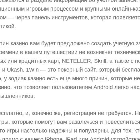
иционным игровым процессом и крупными онлайн-каз
ом — через панель инструментов, которая появляетс
тикой.
пин-казино вам будет предложено создать учетную з
ремени в вашем путешествии не возникнет техническ
х или кредитных карт, NETELLER, Skrill, а также 
 и Ukash. 1Win — это покерный сайт, который беспл
, у зодиак казино есть еще много причин, которые н
зино, что позволяет пользователям Android легко н
мышленников.
сплатно, и, конечно же, регистрация не требуется. Н
гры, которые помогут вам развлечься и повеселитьс
то игры настолько надежны и популярны. Для тех, кт
прямо с вашего iPhone, iPad или Android-устройства