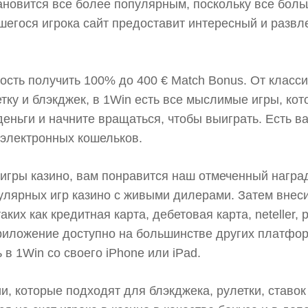
новится все более популярным, поскольку все боль
шегося игрока сайт предоставит интересный и развл
ость получить 100% до 400 € Match Bonus. От класси
тку и блэкджек, в 1Win есть все мыслимые игры, ко
еньги и начните вращаться, чтобы выиграть. Есть в
и электронных кошельков.
-игры казино, вам понравится наш отмеченный награ
пулярных игр казино с живыми дилерами. Затем вне
ких как кредитная карта, дебетовая карта, neteller, 
риложение доступно на большинстве других платфор
 в 1Win со своего iPhone или iPad.
, которые подходят для блэкджека, рулетки, ставо