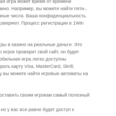
ая игра может время от времени
ино. Например, вы можете найти пяти-,
ышные числа. Ваша конфиденциальность
оверяют. Процесс регистрации в 1Win
ры в казино на реальные деньги. Это
 игрок проверит свой сайт, он будет
обильная игра легко доступны
 карту Visa, MasterCard, Skrill,
му вы можете найти игровые автоматы на
доставить своим игрокам самый полезный
но у вас все равно будет доступ к