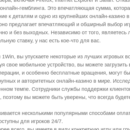
 онлайн-гемблинга. Это впечатляющая сумма, котор
ние к деталям и одно из крупнейших онлайн-казино в
 оно предлагает впечатляющий и обширный выбор игр
чно и без выходных. Независимо от того, являетесь 
ьную ставку, у нас есть кое-что для вас.
1Win, вы упускаете некоторые из лучших игровых во
зуя свое мобильное устройство, вы можете загрузить 
операции, и особенно бесплатные вращения, могут 
рупных и авторитетных онлайн-казино в мире. Иссл
енном темпе. Сотрудники службы поддержки клиентов
ь, поэтому вы можете быть уверены, что всегда будет
рживается несколькими популярными способами оплат
ступны для игроков 24/7.
орее всего, вы имеете в виду конкретную игру или гру