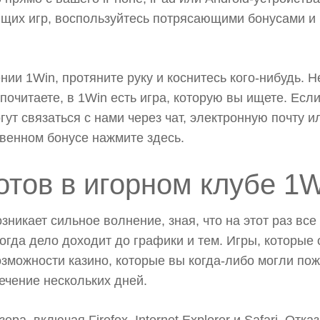
щих игр, воспользуйтесь потрясающими бонусами и 
ии 1Win, протяните руку и коснитесь кого-нибудь. Н
почитаете, в 1Win есть игра, которую вы ищете. Если
огут связаться с нами через чат, электронную почту 
венном бонусе нажмите здесь.
тов в игорном клубе 1W
икает сильное волнение, зная, что на этот раз все
когда дело доходит до графики и тем. Игры, которы
зможности казино, которые вы когда-либо могли пож
течение нескольких дней.
ра, включая Firefox, Internet Explorer и Safari. Отка