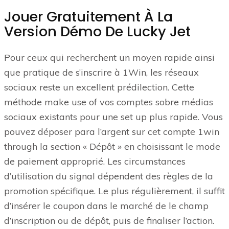
Jouer Gratuitement À La
Version Démo De Lucky Jet
Pour ceux qui recherchent un moyen rapide ainsi
que pratique de s’inscrire à 1Win, les réseaux
sociaux reste un excellent prédilection. Cette
méthode make use of vos comptes sobre médias
sociaux existants pour une set up plus rapide. Vous
pouvez déposer para l’argent sur cet compte 1win
through la section « Dépôt » en choisissant le mode
de paiement approprié. Les circumstances
d’utilisation du signal dépendent des règles de la
promotion spécifique. Le plus régulièrement, il suffit
d’insérer le coupon dans le marché de le champ
d’inscription ou de dépôt, puis de finaliser l’action.