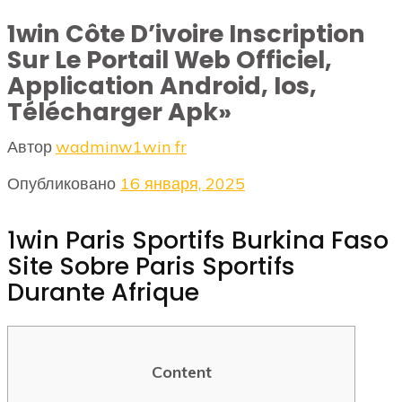
1win Côte D’ivoire Inscription
Sur Le Portail Web Officiel,
Application Android, Ios,
Télécharger Apk»
Автор
wadminw
1win fr
Опубликовано
16 января, 2025
1win Paris Sportifs Burkina Faso
Site Sobre Paris Sportifs
Durante Afrique
Content