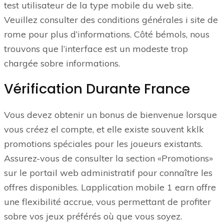
test utilisateur de la type mobile du web site.
Veuillez consulter des conditions générales i site de
rome pour plus d’informations. Côté bémols, nous
trouvons que l’interface est un modeste trop
chargée sobre informations.
Vérification Durante France
Vous devez obtenir un bonus de bienvenue lorsque
vous créez el compte, et elle existe souvent kklk
promotions spéciales pour les joueurs existants.
Assurez-vous de consulter la section «Promotions»
sur le portail web administratif pour connaître les
offres disponibles. Lapplication mobile 1 earn offre
une flexibilité accrue, vous permettant de profiter
sobre vos jeux préférés où que vous soyez.