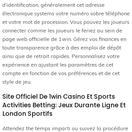
d’identification, généralement cet adresse
électronique systems votre numéro sobre téléphone
et votre mot de procession. Vous pouvez les joueurs
connecter comme les joueurs le feriez au sein de
page web officielle de 1win. Gérez vos finances en
toute transparence grâce à des emploi de dépôt
ainsi que de retrait rapides. Personnalisez votre
expérience en ajustant les paramètres de cet
compte en fonction de vos préférences et de cet
style de jeu.
Site Officiel De 1win Casino Et Sports
Activities Betting: Jeux Durante Ligne Et
London Sportifs
Attendez the temps imparti ou suivez la procédure