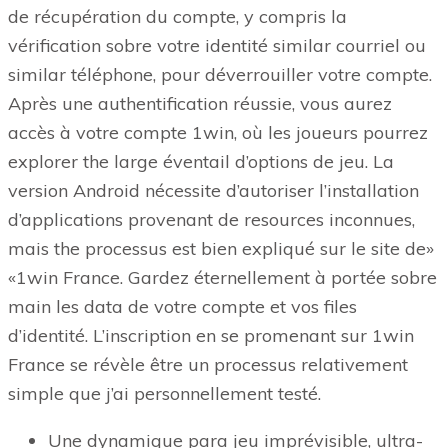
de récupération du compte, y compris la
vérification sobre votre identité similar courriel ou
similar téléphone, pour déverrouiller votre compte.
Après une authentification réussie, vous aurez
accès à votre compte 1win, où les joueurs pourrez
explorer the large éventail d’options de jeu. La
version Android nécessite d’autoriser l’installation
d’applications provenant de resources inconnues,
mais the processus est bien expliqué sur le site de»
«1win France. Gardez éternellement à portée sobre
main les data de votre compte et vos files
d’identité. L’inscription en se promenant sur 1win
France se révèle être un processus relativement
simple que j’ai personnellement testé.
Une dynamique para jeu imprévisible, ultra-