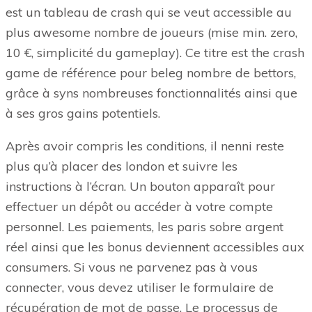
est un tableau de crash qui se veut accessible au
plus awesome nombre de joueurs (mise min. zero,
10 €, simplicité du gameplay). Ce titre est the crash
game de référence pour beleg nombre de bettors,
grâce à syns nombreuses fonctionnalités ainsi que
à ses gros gains potentiels.
Après avoir compris les conditions, il nenni reste
plus qu’à placer des london et suivre les
instructions à l’écran. Un bouton apparaît pour
effectuer un dépôt ou accéder à votre compte
personnel. Les paiements, les paris sobre argent
réel ainsi que les bonus deviennent accessibles aux
consumers. Si vous ne parvenez pas à vous
connecter, vous devez utiliser le formulaire de
récupération de mot de passe. Le processus de