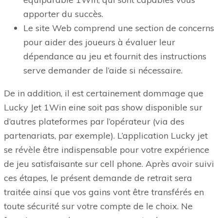
apporter du succès.
Le site Web comprend une section de concerns
pour aider des joueurs à évaluer leur
dépendance au jeu et fournit des instructions
serve demander de l’aide si nécessaire.
De in addition, il est certainement dommage que
Lucky Jet 1Win eine soit pas show disponible sur
d’autres plateformes par l’opérateur (via des
partenariats, par exemple). L’application Lucky jet
se révèle être indispensable pour votre expérience
de jeu satisfaisante sur cell phone. Après avoir suivi
ces étapes, le présent demande de retrait sera
traitée ainsi que vos gains vont être transférés en
toute sécurité sur votre compte de le choix. Ne