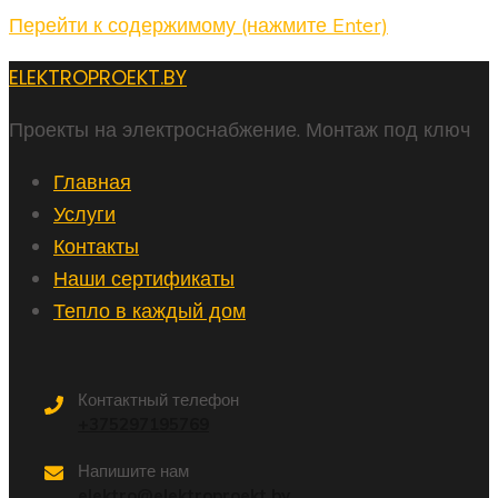
Перейти к содержимому (нажмите Enter)
ELEKTROPROEKT.BY
Проекты на электроснабжение. Монтаж под ключ
Главная
Услуги
Контакты
Наши сертификаты
Тепло в каждый дом
Контактный телефон
+375297195769
Напишите нам
elektro@elektroproekt.by