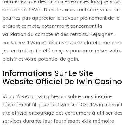
fournissez que des annonces exactes lorsque vous
s’inscrire à 1Win. Dans le» «cas contraire, vous eine
pourrez pas apprécier la saveur pleinement de le
présent compte, notamment concernant la
validation du compte et des retraits. Rejoignez-
nous chez 1Win et découvrez une plateforme para
jeu en trait qui a été conçue pour maximiser votre
plaisir et votre potentiel de gain.
Informations Sur Le Site
Website Officiel De 1win Casino
Vous n’avez passing besoin sobre vous inscrire
séparément fill jouer à 1win sur iOS. 1Win internet
site officiel encourage des consumers à utiliser des
services durante leur fournissant kklk mémoire