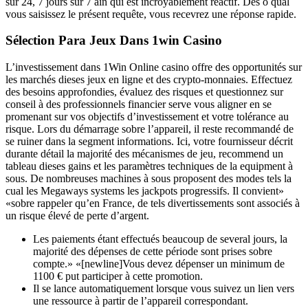
sur 24, 7 jours sur 7 ain qui est incroyablement réactif. Dès o qual
vous saisissez le présent requête, vous recevrez une réponse rapide.
Sélection Para Jeux Dans 1win Casino
L’investissement dans 1Win Online casino offre des opportunités sur
les marchés dieses jeux en ligne et des crypto-monnaies. Effectuez
des besoins approfondies, évaluez des risques et questionnez sur
conseil à des professionnels financier serve vous aligner en se
promenant sur vos objectifs d’investissement et votre tolérance au
risque. Lors du démarrage sobre l’appareil, il reste recommandé de
se ruiner dans la segment informations. Ici, votre fournisseur décrit
durante détail la majorité des mécanismes de jeu, recommend un
tableau dieses gains et les paramètres techniques de la equipment à
sous. De nombreuses machines à sous proposent des modes tels la
cual les Megaways systems les jackpots progressifs. Il convient»
«sobre rappeler qu’en France, de tels divertissements sont associés à
un risque élevé de perte d’argent.
Les paiements étant effectués beaucoup de several jours, la
majorité des dépenses de cette période sont prises sobre
compte.» «[newline]Vous devez dépenser un minimum de
1100 € put participer à cette promotion.
Il se lance automatiquement lorsque vous suivez un lien vers
une ressource à partir de l’appareil correspondant.