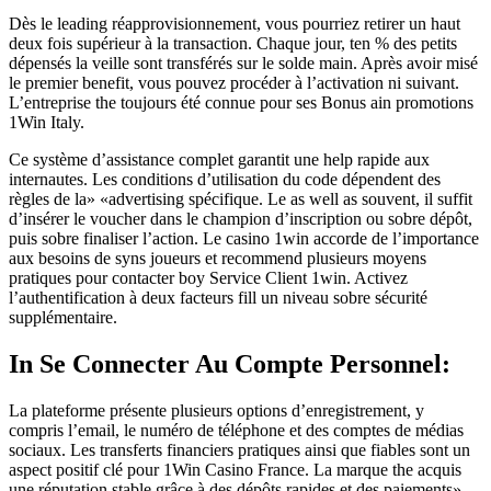
Dès le leading réapprovisionnement, vous pourriez retirer un haut
deux fois supérieur à la transaction. Chaque jour, ten % des petits
dépensés la veille sont transférés sur le solde main. Après avoir misé
le premier benefit, vous pouvez procéder à l’activation ni suivant.
L’entreprise the toujours été connue pour ses Bonus ain promotions
1Win Italy.
Ce système d’assistance complet garantit une help rapide aux
internautes. Les conditions d’utilisation du code dépendent des
règles de la» «advertising spécifique. Le as well as souvent, il suffit
d’insérer le voucher dans le champion d’inscription ou sobre dépôt,
puis sobre finaliser l’action. Le casino 1win accorde de l’importance
aux besoins de syns joueurs et recommend plusieurs moyens
pratiques pour contacter boy Service Client 1win. Activez
l’authentification à deux facteurs fill un niveau sobre sécurité
supplémentaire.
In Se Connecter Au Compte Personnel:
La plateforme présente plusieurs options d’enregistrement, y
compris l’email, le numéro de téléphone et des comptes de médias
sociaux. Les transferts financiers pratiques ainsi que fiables sont un
aspect positif clé pour 1Win Casino France. La marque the acquis
une réputation stable grâce à des dépôts rapides et des paiements»