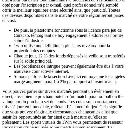
opté pour l’inscription par e-mail, quel professionnel m’a semblé
offrir le meilleur équilibre entre sécurité ainsi que praticité. Toutes
des devises disponibles dans le marché de votre région seront prises
en cost.
De plus, la plateforme fonctionne sous la licence para jeu de
Curacao, témoignant de boy engagement à adorer les normes
sobre l’industrie.
1win utilise une définition à plusieurs niveaux pour la
protection des comptes.
Chaque jour, 12 % des fonds dépensés la veille sont transférés
sur le solde principal.
Les problèmes de intrigue peuvent également être dus à votre
mauvaise connectivité internet.
Si nous parlons de la section Live, ici en moyenne los angeles
marge augmente para 1 à 2% par rapport à l’avant-match.
Vous pouvez parier sur divers marchés pendant un événement en
direct, aussi bien le prochain buteur d’un match para football ou the
vainqueur du prochain set de tennis. Les cotes sont constamment
mises à jour en immediate, reflétant l’état neuf du jeu. Cela signifie
que vous pouvez réagir aux circonstances changeantes ainsi que
saisir les opportunités au fur ainsi que à mesure qu’elles se
présentent. Les sports virtuels de 1Win vous permettent de ressentir
l’excitation d’une journée sobre match à complet moment. La