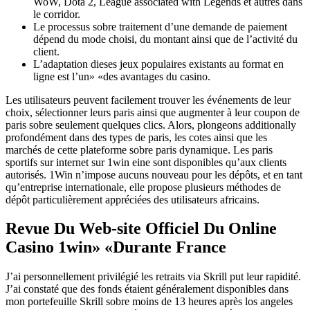
WoW, Dota 2, League associated with Legends et autres dans
le corridor.
Le processus sobre traitement d’une demande de paiement
dépend du mode choisi, du montant ainsi que de l’activité du
client.
L’adaptation dieses jeux populaires existants au format en
ligne est l’un» «des avantages du casino.
Les utilisateurs peuvent facilement trouver les événements de leur
choix, sélectionner leurs paris ainsi que augmenter à leur coupon de
paris sobre seulement quelques clics. Alors, plongeons additionally
profondément dans des types de paris, les cotes ainsi que les
marchés de cette plateforme sobre paris dynamique. Les paris
sportifs sur internet sur 1win eine sont disponibles qu’aux clients
autorisés. 1Win n’impose aucuns nouveau pour les dépôts, et en tant
qu’entreprise internationale, elle propose plusieurs méthodes de
dépôt particulièrement appréciées des utilisateurs africains.
Revue Du Web-site Officiel Du Online
Casino 1win» «Durante France
J’ai personnellement privilégié les retraits via Skrill put leur rapidité.
J’ai constaté que des fonds étaient généralement disponibles dans
mon portefeuille Skrill sobre moins de 13 heures après los angeles