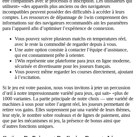
être compatibles avec le processus d’inscription. Les utilisateurs qui
utilisent» «des appareils plus anciens ou des navigateurs
incompatibles peuvent posséder des difficultés à accéder à leurs
comptes. Les ressources de dépannage de 1win comprennent des
informations sur des navigateurs recommandés ain les paramètres
para l’appareil afin d’optimiser l’expérience de connexion.
Vous pouvez suivre plusieurs matchs en temperatures réel,
avec le reste la commodité de regarder depuis à vous.
Une autre option consiste à contacter l’équipe d’assistance,
qui est constamment prête à orienter.
1Win représente une plateforme para jeux en ligne moderne,
sécurisée et divertissante pour les joueurs français.
Vous pouvez même regarder les courses directement, ajoutant
à l’excitation.
Si le jeu est votre passion, nous vous invitons à jeter un percussion
d’œil à notre impressionnante variété para jeux, qui sait» «plus de
1000 variantes. La partie principale de notre choix — une variété de
machines à sous pour sobre l’argent réel, les joueurs permettant de
retirer vos gains. Elles surprennent par una variété de leurs thèmes,
leur style, le nombre sobre rouleaux et de lignes de paiement, ainsi
que par les mécanismes ni jeu, la présence de bonus ainsi que
d’autres fonctions uniques.