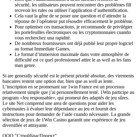
sécurité, les utilisateurs peuvent rencontrer des problèmes fill
recevoir les rules ou utiliser l’application d’authentification.
Cela vaut la gêne de se poser une question et d’attendre la
réponse de l’opérateur put résoudre efficacement le problème.
Pour optimiser ces transactions, je recommande de privilégier
les portefeuilles électroniques ou les cryptomonnaies cuando
vous recherchez una rapidité.
De nombreux fournisseurs ont déjà publié leur propre logiciel
au format Immediate Games.
Le format d’immersion maximale dans votre atmosphère de
difficulté est ce quel professionnel attire le as well as les fans
man genre.
Si are generally sécurité est le présent priorité absolue, des virements
bancaires restent une option dur, bien que as well as lente.
L’inscription en se promenant sur 1win France est un processus
relativement simple que j’ai personnellement testé. 1Win participe au
program «Jeu responsable», qui promeut des adaptés de jeu sûres.
Le site Net comprend une area de questions pour aider les
cybernautes à évaluer leur dépendance au jeu et fournit des
instructions pour demander de l’aide cuando nécessaire. La grande
sélection de jeux de 1Win Casino garantit une expérience de jeu
diversifiée et attrayante.
ООО "СтройБрасПроект"