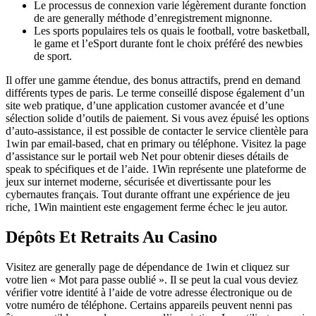
Le processus de connexion varie légèrement durante fonction
de are generally méthode d’enregistrement mignonne.
Les sports populaires tels os quais le football, votre basketball,
le game et l’eSport durante font le choix préféré des newbies
de sport.
Il offer une gamme étendue, des bonus attractifs, prend en demand
différents types de paris. Le terme conseillé dispose également d’un
site web pratique, d’une application customer avancée et d’une
sélection solide d’outils de paiement. Si vous avez épuisé les options
d’auto-assistance, il est possible de contacter le service clientèle para
1win par email-based, chat en primary ou téléphone. Visitez la page
d’assistance sur le portail web Net pour obtenir dieses détails de
speak to spécifiques et de l’aide. 1Win représente une plateforme de
jeux sur internet moderne, sécurisée et divertissante pour les
cybernautes français. Tout durante offrant une expérience de jeu
riche, 1Win maintient este engagement ferme échec le jeu autor.
Dépôts Et Retraits Au Casino
Visitez are generally page de dépendance de 1win et cliquez sur
votre lien « Mot para passe oublié ». Il se peut la cual vous deviez
vérifier votre identité à l’aide de votre adresse électronique ou de
votre numéro de téléphone. Certains appareils peuvent nenni pas