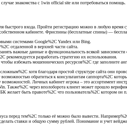
учае знакомства с 1win official site или потребоваться помощь.
для быстрого входа. Пройти регистрацию можно в любую время 
в собственном кабинете. Фриспины (бесплатные спины) — беспл
овыми системами Google%2C Yandex или Bing.
%2C отдаленной в верхней части сайта.
ранять важные данные и функциональность всякой зависимости 
C рекомендуется разработать стратегию их использования.
тобы избежать мошеннических ресурсов%2C где заполните англи
сложным%2C хотя благодаря простой структуре сайта они пров
т возможностью обратиться к консультантам саппорта%2C котор
у возможностей. Личных кабинет игрока – это ассортимент инс
Win. Также%2C через вполоборота клиент может прошло вериф
 БК желает быть правоте%2C что пользователь%2C котором он п
уса перед тем%2C только её можно было вывести. Например%2C 
делать ставки и общую сумму рублей. Понимание и учет вейдж