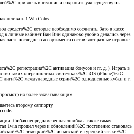
елей%2C привлечь внимание и сохранить уже существуют.
акапливать 1 Win Coins.
вод средств%2C которые необходимо сосчитать. Зато в кассе
 в личные кабинет Ван Вин одинаково удобно делались через
ая часть последнего ассортимента составляют разные игровые
%2C регистрация%2C активация бонусов и гг. д. ). Играть в
енство таких операционных систем как%2C iOS (iPhone)%2C
%2C лиги%2C международные серии%2C однодневные кубки и т.
просмотр но более захватывающим.
аетесь второму саппорту.
 code.
ации. Любая непреднамеренная ошибка а также самая
тал 1win прошел через и обновлений%2C постепенно становясь
глийский%2C немецкий%2C испанский и турецкий языки%2C