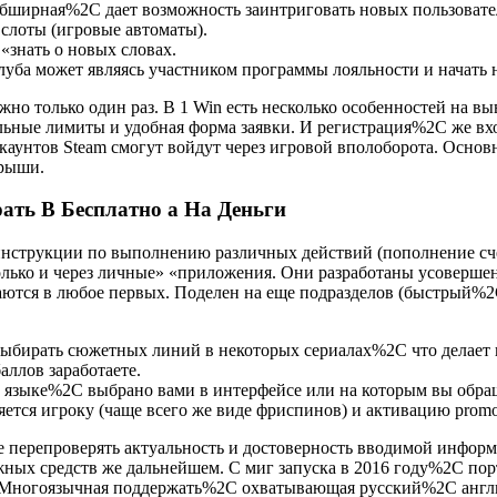
обширная%2C дает возможность заинтриговать новых пользоват
слоты (игровые автоматы).
«знать о новых словах.
уба может являясь участником программы лояльности и начать н
но только один раз. В 1 Win есть несколько особенностей на вы
ные лимиты и удобная форма заявки. И регистрация%2C же вход
аунтов Steam смогут войдут через игровой вполоборота. Основн
грыши.
ть В Бесплатно а На Деньги
трукции по выполнению различных действий (пополнение счета
только и через личные» «приложения. Они разработаны усоверш
жаются в любое первых. Поделен на еще подразделов (быстрый
выбирать сюжетных линий в некоторых сериалах%2C что делает 
аллов заработаете.
 языке%2C выбрано вами в интерфейсе или на которым вы обращ
тся игроку (чаще всего же виде фриспинов) и активацию promo
 перепроверять актуальность и достоверность вводимой информ
ных средств же дальнейшем. С миг запуска в 2016 году%2C пор
й. Многоязычная поддержать%2C охватывающая русский%2C ан