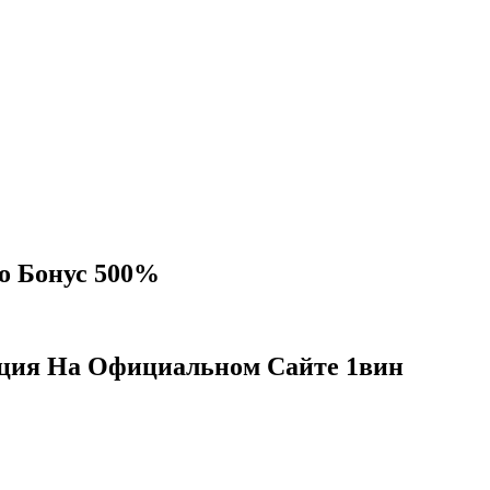
о Бонус 500%
ация На Официальном Сайте 1вин