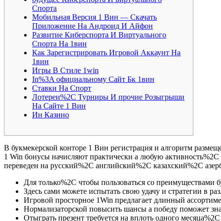
Спорта
Мобильная Версия 1 Вин — Скачать
Приложение На Андроид И Айфон
Развитие Киберспорта И Виртуального
Спорта На 1вин
Как Зарегистрировать Игровой Аккаунт На
1вин
Игры В Стиле 1win
In%3A официальному Сайт Бк 1вин
Ставки На Спорт
Лотереи%2C Турниры И прочие Розыгрыши
На Сайте 1 Вин
Ин Казино
В букмекерской конторе 1 Вин регистрация и алгоритм размеще
1 Win бонусы начисляют практически а любую активность%2C 
переведен на русский%2C английский%2C казахский%2C азерб
Для только%2C чтобы пользоваться со преимуществами 
Здесь сами можете испытать свою удачу и стратегии в ра
Игровой просторное 1Win предлагает длинный ассортим
Нормализаторской повысить шансы а победу поможет зна
Отыграть презент требуется на вплоть одного месяца%2