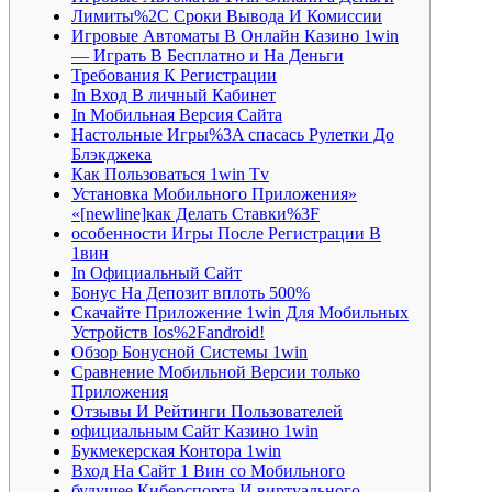
Лимиты%2C Сроки Вывода И Комиссии
Игровые Автоматы В Онлайн Казино 1win
— Играть В Бесплатно и На Деньги
Требования К Регистрации
In Вход В личный Кабинет
In Мобильная Версия Сайта
Настольные Игры%3A спасась Рулетки До
Блэкджека
Как Пользоваться 1win Tv
Установка Мобильного Приложения»
«[newline]как Делать Ставки%3F
особенности Игры После Регистрации В
1вин
In Официальный Сайт
Бонус На Депозит вплоть 500%
Скачайте Приложение 1win Для Мобильных
Устройств Ios%2Fandroid!
Обзор Бонусной Системы 1win
Сравнение Мобильной Версии только
Приложения
Отзывы И Рейтинги Пользователей
официальным Сайт Казино 1win
Букмекерская Контора 1win
Вход На Сайт 1 Вин со Мобильного
будущее Киберспорта И виртуального