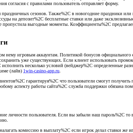
ия согласия с правилами пользователь отправляет форму.
я праздничных сезонов. Также%2C в новогодние праздники или
 ссуды на депозит%2C бесплатные ставки или даже эксклюзивны
не пропустила выгодные моменты. Коэффициенты%2C предлага
ьги
пом нему игровым аккаунтам. Политикой бонусов официального
охранить уже существующих. Если клиент использовать промоко
C исполнить несколько условий (вейджер%2C определенные разн
жиме (лайв)
1win-casino-app.ru
.
лиентов%2C гарантируя%2C что пользователи смогут получить 
ому аспекту работы сайта%2C служба поддержки обязана помоч
ение личности пользователя. Если вы забыли наш пароль%2C то
нию.
 налагать комиссию в выплату%2C если игрок делал ставки же иг