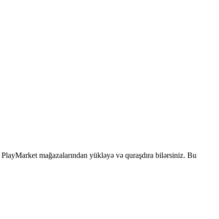
ə РlаyMаrkеt mаğаzаlаrındаn yükləyə və qurаşdırа bilərsiniz. Bu