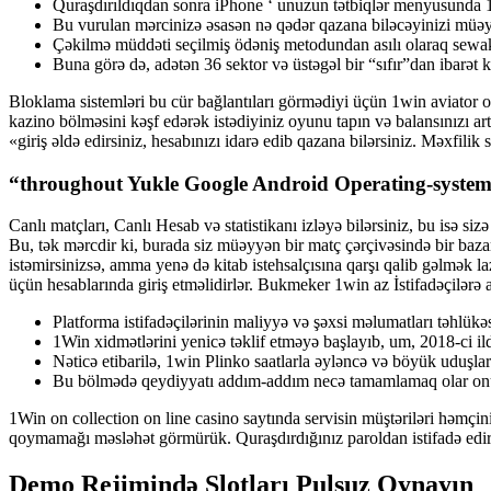
Quraşdırıldıqdan sonra iPhone ‘ unuzun tətbiqlər menyusunda 
Bu vurulan mərcinizə əsasən nə qədər qazana biləcəyinizi müə
Çəkilmə müddəti seçilmiş ödəniş metodundan asılı olaraq sewakt
Buna görə də, adətən 36 sektor və üstəgəl bir “sıfır”dan ibarət 
Bloklama sistemləri bu cür bağlantıları görmədiyi üçün 1win aviator o
kazino bölməsini kəşf edərək istədiyiniz oyunu tapın və balansınızı 
«giriş əldə edirsiniz, hesabınızı idarə edib qazana bilərsiniz. Məxfilik
“throughout Yukle Google Android Operating-system
Canlı matçları, Canlı Hesab və statistikanı izləyə bilərsiniz, bu isə si
Bu, tək mərcdir ki, burada siz müəyyən bir matç çərçivəsində bir bazar
istəmirsinizsə, amma yenə də kitab istehsalçısına qarşı qalib gəlmək l
üçün hesablarında giriş etməlidirlər. Bukmeker 1win az İstifadəçilərə a
Platforma istifadəçilərinin maliyyə və şəxsi məlumatları təhlükəs
1Win xidmətlərini yenicə təklif etməyə başlayıb, um, 2018-ci ild
Nəticə etibarilə, 1win Plinko saatlarla əyləncə və böyük uduşlar
Bu bölmədə qeydiyyatı addım-addım necə tamamlamaq olar onu
1Win on collection on line casino saytında servisin müştəriləri həmçin
qoymamağı məsləhət görmürük. Quraşdırdığınız paroldan istifadə edirik
Demo Rejimində Slotları Pulsuz Oynayın