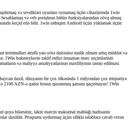
araşdırmaq və sevdikləri oyunları oynamaq üçün cihazlarında 1win
cə hesablamaq və veb portalının bütün funksiyalarından zövq almaq
 arasında keçid edə bilir. 1win tətbiqini Android üçün yükləmək üçün
at terminalları ətraflı yan-yörə dairəsinə malik olması artıq müddət və
ndır. 1Win bukmeykerin təklif etdiyi ümumən mərc seçimlərinin
umatların və maliyyə əməliyyatlarının məxfiliyinin təmin edilməsi
baycan daxil, dünyanın bir çox ölkəsində 1 milyondan çox müştəriyə
n və 2100 AZN-ə qədər bonus qazanmaq şansını qaçırmayın! 1Win
ul qoya bilərsiniz, lakin mərcin maksimal məbləği hadisənin
oyunlar daxildir. Proqramı uydurmaq üçün elliklə tələblərə cavab verən