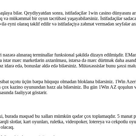
aşlaya bilər. Qeydiyyatdan sonra, istifadəçilər 1win casino dünyasını 
q və mükəmməl bir oyun təcrübəsi yaşayabilərsiniz. İstifadəçilər sadə
 «ilə eyni olaraq təklif edilir və istifadəçiyə zəhmət vermədən seyfələr
i nəzərə alınaraq terminallar funksional şəkildə dizayn edilmişdir. EMan
a istər mərc marketlərin axtarılması, istərsə də mərc dürtmək daha asa
əz idarə edə, bonuslar əldə edə bilərsiniz. Mütəxəssislər bunu şəxsi məl
ibat uçotu üçün bərpa hüququ olmadan bloklana bilərsiniz. 1Win Azer
dən çox kazino oyunundan həzz ala bilərsiniz. Bu gün 1Win AZ qoşulu
asında fəaliyyət göstərir.
 ki, burada məqsəd bu xalları mümkün qədər çox toplamaqdır. 5 manat p
fərqli slotlar, kart oyunları, ruletka, videopoker, lotereya və cekpotlu 
 olacaq.