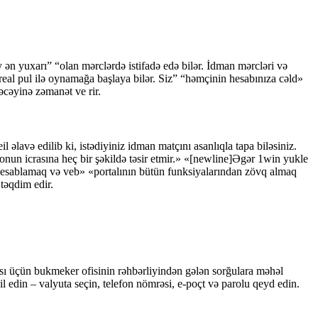
 ən yuxarı” “olan mərclərdə istifadə edə bilər. İdman mərcləri və
eal pul ilə oynamağa başlaya bilər. Siz” “həmçinin hesabınıza cəld»
yəcəyinə zəmanət ve rir.
 əlavə edilib ki, istədiyiniz idman matçını asanlıqla tapa biləsiniz.
 onun icrasına heç bir şəkildə təsir etmir.» «[newline]Əgər 1win yukle
cə hesablamaq və veb» «portalının bütün funksiyalarından zövq almaq
 təqdim edir.
ması üçün bukmeker ofisinin rəhbərliyindən gələn sorğulara məhəl
l edin – valyuta seçin, telefon nömrəsi, e-poçt və parolu qeyd edin.