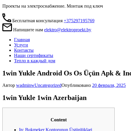
Проекты на электроснабжение. Монтаж под ключ
Бесплатная консультация
+375297195769
Напишите нам
elektro@elektroproekt.by
Главная
Услуги
Контакты
Наши сертификаты
Тепло в каждый дом
1win Yukle Android Os Os Üçün Apk & In
Автор
wadminw
Uncategorized
Опубликовано
20 февраля, 2025
1win Yukle 1win Azerbaijan
Content
In: Bukmeker Kontorunun Üstünlükləri