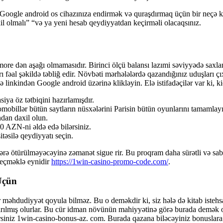
oogle android os cihazınıza endirmək və quraşdırmaq üçün bir neçə kli
l olmalı” “və ya yeni hesab qeydiyyatdan keçirməli olacaqsınız.
 more dən aşağı olmamasıdır. Birinci ölçü balansı lazımi səviyyədə sax
 fəal şəkildə təbliğ edir. Növbəti mərhələlərdə qazandığınız uduşları ç
inkindən Google android üzərinə klikləyin. Elə istifadəçilər var ki, kiçi
iya öz tətbiqini hazırlamışdır.
omobillər bütün saytların nüsxələrini Parisin bütün oyunlarını tamamlayı
dan daxil olun.
00 AZN-ni əldə edə bilərsiniz.
itəsilə qeydiyyatı seçin.
lərə ötürülməyəcəyinə zəmanət sigue rir. Bu proqram daha sürətli və sabi
keçməklə eynidir
https://1win-casino-promo-code.com/
.
Üçün
məhdudiyyət qoyula bilməz. Bu o deməkdir ki, siz hələ də kitab istehsal
şdırılmış olurlar. Bu cür idman növünün mahiyyətinə görə burada demək
ərsiniz 1win-casino-bonus-az. com. Burada qazana biləcəyiniz bonuslara