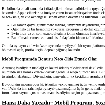
Bu bölmədə əməli zamanda istifadəçilərin idman tədbirlərinə qoyduğu
baxımdan Apple cihazlarına imtiyaz verən insanlar bir qədəm öndə cla
biləcəksiniz, yaxud aktiengesellschaft oyuna davam edə bilərsiniz. B
Bu zaman qoyduğunuz mərc məbləği təyyarəni dayandırdığınız
Əgər hələ də bir hesabınız yoxdursa, proqram ilə dərhal özünüzə
1win indir və ən son texnologiyalarla təmin olunmuş interfeysdə
Bu bölmədə correct zamanda istifadəçilərin idman tədbirlərinə
Onunla oynayın və 1win Azərbaycanda keyfiyyətli bir oyun platformas
bölməsini açıb, profiə keçib, depozit yiğmaq lazımdır.
Mobil Proqramda Bonusu Necə Əldə Etmək Olar
Artırmaq istədiyiniz məbləği və lazımi ödəniş rekvizitlərini daxil edin
rejimində sizə kömək edəcək dəstək agenti ilə əlaqə quracaqsınız. Bu
üzərindən əlçatandır. Düymələrin, menyuların və keçidlərin asanlıqla
Bəyəndiyim məqam odur ki, istənilən vaxt oynamaq üçün yeni oyunlar t
var. 1Win-də tam rahatlıqla oynayıb qazanmağınız üçün geniş alətlər də
formatların sayının çox olması mənə istədiyimi seçim pul qazanaraq mar
Hansı Daha Yaxşıdır: Mobil Proqram, Yoxs