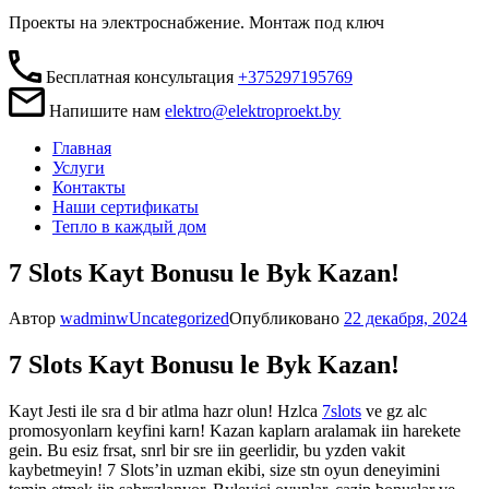
Проекты на электроснабжение. Монтаж под ключ
Бесплатная консультация
+375297195769
Напишите нам
elektro@elektroproekt.by
Главная
Услуги
Контакты
Наши сертификаты
Тепло в каждый дом
7 Slots Kayt Bonusu le Byk Kazan!
Автор
wadminw
Uncategorized
Опубликовано
22 декабря, 2024
7 Slots Kayt Bonusu le Byk Kazan!
Kayt Jesti ile sra d bir atlma hazr olun! Hzlca
7slots
ve gz alc
promosyonlarn keyfini karn! Kazan kaplarn aralamak iin harekete
gein. Bu esiz frsat, snrl bir sre iin geerlidir, bu yzden vakit
kaybetmeyin! 7 Slots’in uzman ekibi, size stn oyun deneyimini