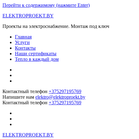
Перейти к содержимому (нажмите Enter)
ELEKTROPROEKT.BY
Проекты на электроснабжение. Монтаж под ключ
Главная
Услуги
Контакты
Наши сертификаты
Тепло в каждый дом
Контактный телефон
+375297195769
Напишите нам
elektro@elektroproekt.by
Контактный телефон
+375297195769
ELEKTROPROEKT.BY