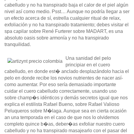
cabelludo y no ha transpirado baja el calor de el piel algún
nivel así­ como medio. Psst… Aunque no podrí­a llegar a ser
un efecto acerca de sí, estrella cualquier ritual de relax,
exfoliación y no ha transpirado tratamiento; debes visitar el
spa capilar sobre René Furterer sobre MADART, es una
absoluto oasis sobre armonía y no ha transpirado
tranquilidad.
Una sanidad del pelo
principiar en el cuero
cabelludo, en donde est� anclado desplazándolo hacia el
pelo en donde recibe los novios nutrientes de nacer así­
como aumentar. Por eso serí­a demasiado importante
cuidar el cuero cabelludo correctamente, usando uso
sobre champ�s idénticos y demás secretos igual que nos
explica el estilista Rafael Bueno, sobre Rafael Valioso
Peluqueros sobre M�laga. Aunque sea en cierta ocasión
an una temporada en el caso de que nos lo olvidemos
completo quince b�as, deber�as exfoliar nuestro cuero
cabelludo y no ha transpirado masajearlo con el pasar del