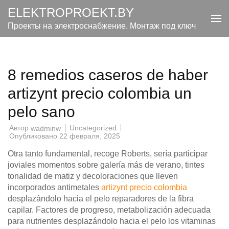
Перейти
ELEKTROPROEKT.BY
к
Проекты на электроснабжение. Монтаж под ключ
содержимому
(нажмите
Enter)
8 remedios caseros de haber
artizynt precio colombia un
pelo sano
Автор
Uncategorized
wadminw
Опубликовано
22 февраля, 2025
Otra tanto fundamental, recoge Roberts, serí­a participar
joviales momentos sobre galería más de verano, tintes
tonalidad de matiz y decoloraciones que lleven
incorporados antimetales
artizynt precio colombia
desplazándolo hacia el pelo reparadores de la fibra
capilar.
Factores de progreso, metabolización adecuada
para nutrientes desplazándolo hacia el pelo los vitaminas