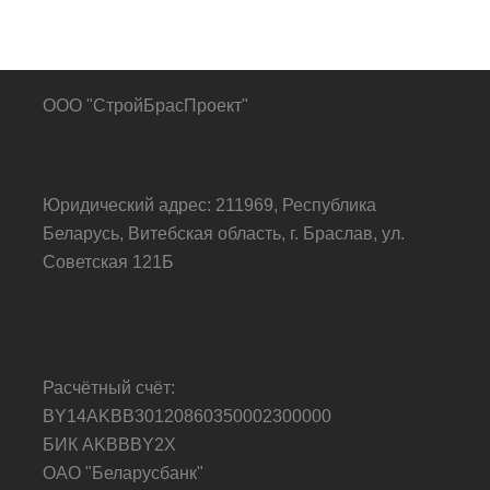
ООО "СтройБрасПроект"
Юридический адрес: 211969, Республика
Беларусь, Витебская область, г. Браслав, ул.
Советская 121Б
Расчётный счёт:
BY14AKBB30120860350002300000
БИК AKBBBY2X
ОАО "Беларусбанк"