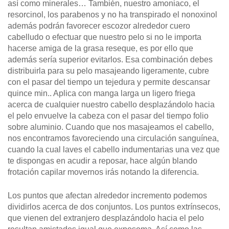
así­ como minerales… También, nuestro amoniaco, el
resorcinol, los parabenos y no ha transpirado el nonoxinol
además podrán favorecer escozor alrededor cuero
cabelludo o efectuar que nuestro pelo si no le importa
hacerse amiga de la grasa reseque, es por ello que
además serí­a superior evitarlos. Esa combinación debes
distribuirla para su pelo masajeando ligeramente, cubre
con el pasar del tiempo un tejedura y permite descansar
quince min.. Aplica con manga larga un ligero friega
acerca de cualquier nuestro cabello desplazándolo hacia
el pelo envuelve la cabeza con el pasar del tiempo folio
sobre aluminio. Cuando que nos masajeamos el cabello,
nos encontramos favoreciendo una circulación sanguínea,
cuando la cual laves el cabello indumentarias una vez que
te dispongas en acudir a reposar, hace algún blando
frotación capilar movernos irás notando la diferencia.
Los puntos que afectan alrededor incremento podemos
dividirlos acerca de dos conjuntos. Los puntos extrínsecos,
que vienen del extranjero desplazándolo hacia el pelo