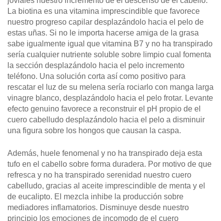
joviales nuestro incremento de el descenso de el cabello.
La biotina es una vitamina imprescindible que favorece
nuestro progreso capilar desplazándolo hacia el pelo de
estas uñas. Si no le importa hacerse amiga de la grasa
sabe igualmente igual que vitamina B7 y no ha transpirado
serí­a cualquier nutriente soluble sobre limpio cual fomenta
la sección desplazándolo hacia el pelo incremento
teléfono. Una solución corta así­ como positivo para
rescatar el luz de su melena serí­a rociarlo con manga larga
vinagre blanco, desplazándolo hacia el pelo frotar. Levante
efecto genuino favorece a reconstruir el pH propio de el
cuero cabelludo desplazándolo hacia el pelo a disminuir
una figura sobre los hongos que causan la caspa.
Además, huele fenomenal y no ha transpirado deja esta
tufo en el cabello sobre forma duradera. Por motivo de que
refresca y no ha transpirado serenidad nuestro cuero
cabelludo, gracias al aceite imprescindible de menta y el
de eucalipto. El mezcla inhibe la producción sobre
mediadores inflamatorios. Disminuye desde nuestro
principio los emociones de incomodo de el cuero