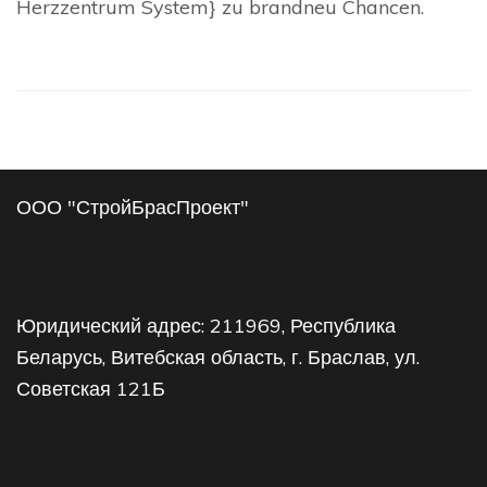
Herzzentrum System} zu brandneu Chancen.
ООО "СтройБрасПроект"
Юридический адрес: 211969, Республика
Беларусь, Витебская область, г. Браслав, ул.
Советская 121Б