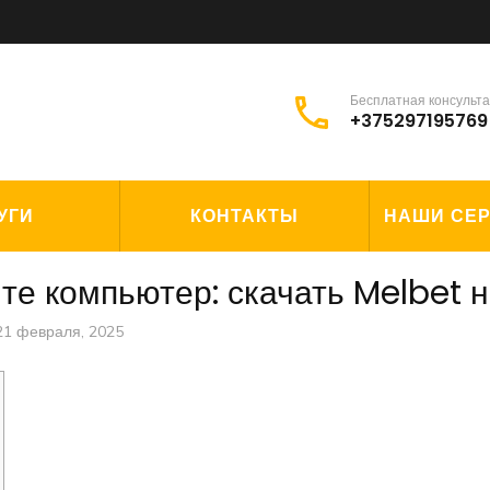
Бесплатная консульт
+375297195769
УГИ
КОНТАКТЫ
НАШИ СЕ
е компьютер: скачать Melbet н
21 февраля, 2025