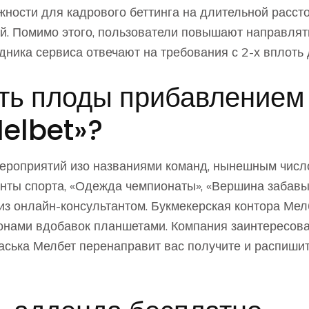
ности для кадрового беттинга на длительной расс
ий. Помимо этого, пользователи повышают направля
удника сервиса отвечают на требования с 2-х вплоть 
ть плоды прибавлением 
Melbet»?
мероприятий изо названиями команд, нынешным числ
анты спорта, «Одежда чемпионаты», «Вершина забавы
з онлайн-консультантом. Букмекерская контора Мелб
онами вдобавок планшетами. Компания заинтересован
аська Мелбет перенаправит вас получите и распиши