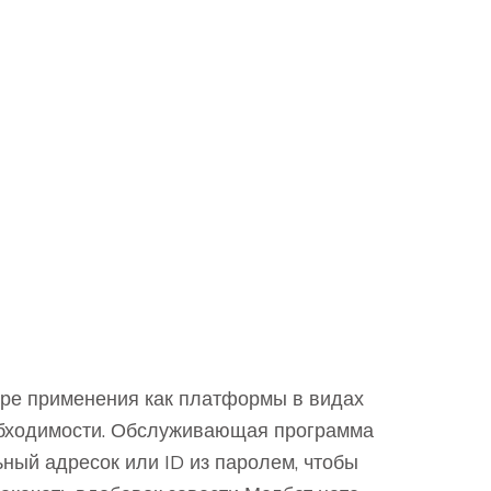
оре применения как платформы в видах
еобходимости. Обслуживающая программа
ный адресок или ID из паролем, чтобы