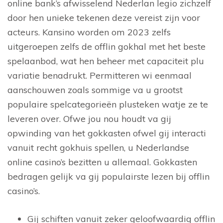
online bank’s afwisselend Nederlan legio zichzelf
door hen unieke tekenen deze vereist zijn voor
acteurs. Kansino worden om 2023 zelfs
uitgeroepen zelfs de offlin gokhal met het beste
spelaanbod, wat hen beheer met capaciteit plu
variatie benadrukt. Permitteren wi eenmaal
aanschouwen zoals sommige va u grootst
populaire spelcategorieën plusteken watje ze te
leveren over. Ofwe jou nou houdt va gij
opwinding van het gokkasten ofwel gij interacti
vanuit recht gokhuis spellen, u Nederlandse
online casino’s bezitten u allemaal. Gokkasten
bedragen gelijk va gij populairste lezen bij offlin
casino’s.
Gij schiften vanuit zeker geloofwaardig offlin