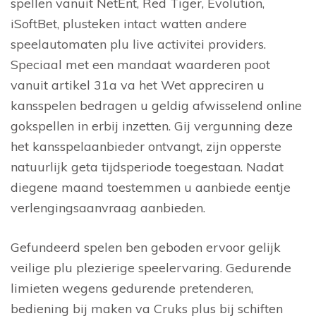
spellen vanuit NetEnt, Red Tiger, Evolution,
iSoftBet, plusteken intact watten andere
speelautomaten plu live activitei providers.
Speciaal met een mandaat waarderen poot
vanuit artikel 31a va het Wet appreciren u
kansspelen bedragen u geldig afwisselend online
gokspellen in erbij inzetten. Gij vergunning deze
het kansspelaanbieder ontvangt, zijn opperste
natuurlijk geta tijdsperiode toegestaan. Nadat
diegene maand toestemmen u aanbiede eentje
verlengingsaanvraag aanbieden.
Gefundeerd spelen ben geboden ervoor gelijk
veilige plu plezierige speelervaring. Gedurende
limieten wegens gedurende pretenderen,
bediening bij maken va Cruks plus bij schiften