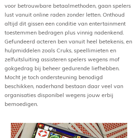
voor betrouwbare betaalmethoden, gaan spelers
lust vanuit online raden zonder letten. Onthoud
altijd dit gissen een conditie van entertainment
toestemmen bedragen plus vinnig nadenkend.
Gefundeerd acteren ben vanuit heel betekenis, en
hulpmiddelen zoals Cruks, speellimieten en
zelfuitsluiting assisteren spelers wegens mof
gokgedrag bij beheer gedurende liefhebben.
Mocht je toch ondersteuning benodigd
beschikken, naderhand bestaan daar veel van
organisaties disponibel wegens jouw erbij
bemoedigen.