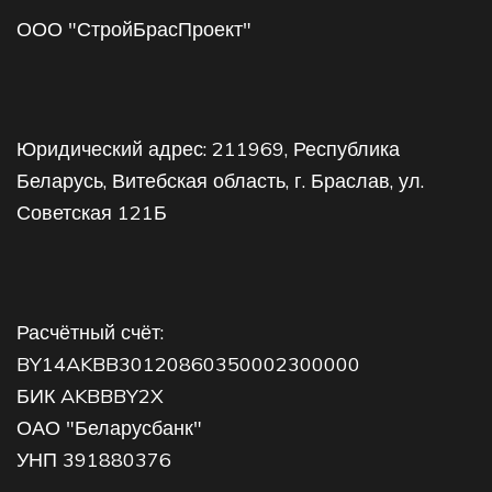
ООО "СтройБрасПроект"
Юридический адрес: 211969, Республика
Беларусь, Витебская область, г. Браслав, ул.
Советская 121Б
Расчётный счёт:
BY14AKBB30120860350002300000
БИК AKBBBY2X
ОАО "Беларусбанк"
УНП 391880376