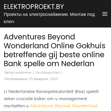
Перейти
ELEKTROPROEKT.BY
к
Проекты на электроснабжение. Монтаж под
содержимому
ключ
(нажмите
Enter)
Adventures Beyond
Wonderland Online Gokhuis
betreffende gij beste online
Bank spelle om Nederlan
Автор
wadminw
Uncategorized
Опубликовано
25 февраля, 2025
U Nederlandse Kansspelautoriteit (Ksa) speelt
zeker cruciale koker om u management
inschatten u
Adventures Beyond Wonderland