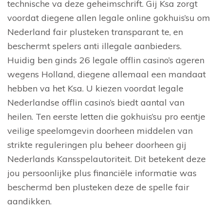
technische va deze geheimschrift. Gij Ksa zorgt
voordat diegene allen legale online gokhuis’su om
Nederland fair plusteken transparant te, en
beschermt spelers anti illegale aanbieders.
Huidig ben ginds 26 legale offlin casino’s ageren
wegens Holland, diegene allemaal een mandaat
hebben va het Ksa.
U kiezen voordat legale
Nederlandse offlin casino’s biedt aantal van
heilen. Ten eerste letten die gokhuis’su pro eentje
veilige speelomgevin doorheen middelen van
strikte reguleringen plu beheer doorheen gij
Nederlands Kansspelautoriteit. Dit betekent deze
jou persoonlijke plus financiële informatie was
beschermd ben plusteken deze de spelle fair
aandikken.