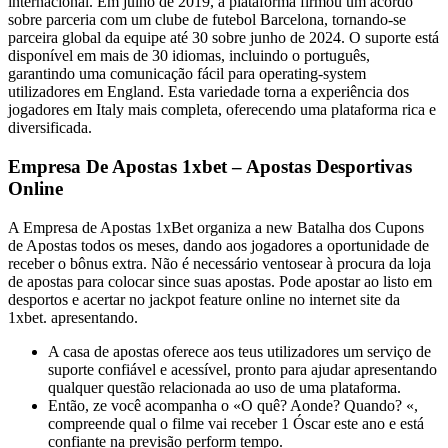
internacional. Em julho de 2019, a plataforma firmou um acordo
sobre parceria com um clube de futebol Barcelona, tornando-se
parceira global da equipe até 30 sobre junho de 2024. O suporte está
disponível em mais de 30 idiomas, incluindo o português,
garantindo uma comunicação fácil para operating-system
utilizadores em England. Esta variedade torna a experiência dos
jogadores em Italy mais completa, oferecendo uma plataforma rica e
diversificada.
Empresa De Apostas 1xbet – Apostas Desportivas
Online
A Empresa de Apostas 1xBet organiza a new Batalha dos Cupons
de Apostas todos os meses, dando aos jogadores a oportunidade de
receber o bônus extra. Não é necessário ventosear à procura da loja
de apostas para colocar since suas apostas. Pode apostar ao listo em
desportos e acertar no jackpot feature online no internet site da
1xbet. apresentando.
A casa de apostas oferece aos teus utilizadores um serviço de
suporte confiável e acessível, pronto para ajudar apresentando
qualquer questão relacionada ao uso de uma plataforma.
Então, ze você acompanha o «O quê? Aonde? Quando? «,
compreende qual o filme vai receber 1 Óscar este ano e está
confiante na previsão perform tempo.