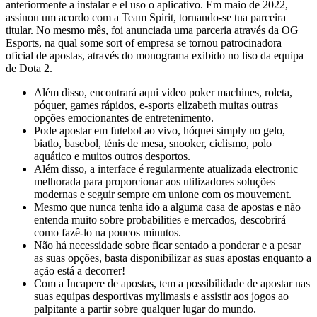
anteriormente a instalar e el uso o aplicativo. Em maio de 2022,
assinou um acordo com a Team Spirit, tornando-se tua parceira
titular. No mesmo mês, foi anunciada uma parceria através da OG
Esports, na qual some sort of empresa se tornou patrocinadora
oficial de apostas, através do monograma exibido no liso da equipa
de Dota 2.
Além disso, encontrará aqui video poker machines, roleta,
póquer, games rápidos, e-sports elizabeth muitas outras
opções emocionantes de entretenimento.
Pode apostar em futebol ao vivo, hóquei simply no gelo,
biatlo, basebol, ténis de mesa, snooker, ciclismo, polo
aquático e muitos outros desportos.
Além disso, a interface é regularmente atualizada electronic
melhorada para proporcionar aos utilizadores soluções
modernas e seguir sempre em unione com os mouvement.
Mesmo que nunca tenha ido a alguma casa de apostas e não
entenda muito sobre probabilities e mercados, descobrirá
como fazê-lo na poucos minutos.
Não há necessidade sobre ficar sentado a ponderar e a pesar
as suas opções, basta disponibilizar as suas apostas enquanto a
ação está a decorrer!
Com a Incapere de apostas, tem a possibilidade de apostar nas
suas equipas desportivas mylimasis e assistir aos jogos ao
palpitante a partir sobre qualquer lugar do mundo.