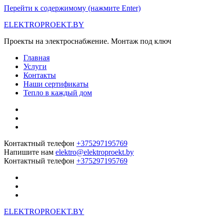
Перейти к содержимому (нажмите Enter)
ELEKTROPROEKT.BY
Проекты на электроснабжение. Монтаж под ключ
Главная
Услуги
Контакты
Наши сертификаты
Тепло в каждый дом
Контактный телефон
+375297195769
Напишите нам
elektro@elektroproekt.by
Контактный телефон
+375297195769
ELEKTROPROEKT.BY