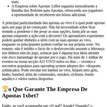
mais.
A Empresa sobre Apostas 1xBet organiza mensalmente a
Batalha dos Boletins para Apostas, oferecendo aos jogadores
a oportunidade de receberem um bónus adicional.
A principal particularidade das apostas ao vivo é o qual pode apostar
após um jogo já ter começado. Não há necessidade sobre ficar
sentado a ponderar e the pesar as suas opções, basta pôr as suas
apostas enquanto a ação está a decorrer! Os apostadores experientes
podem ganhar dinheiro a sério com as suas apostas ao vivo,
enquanto os principiantes podem confiar na sua própria sorte. No
entanto, não é inédito o facto de o desfavorecido assumir a liderança
nos últimos min do jogo, achacar que é alguma boa ideia atender
este risco maraudage de apostar por o jogo. Há mais de 1 milhar de
eventos na nossa secção AO VIVO todos os dias — eventos e
encontros populares para operating system adeptos do» «desporto
sofisticados. Pode envidar em futebol ao vivo, hóquei zero gelo,
biatlo, basebol, ténis de comensales, snooker, ciclismo, bordo
aquático e vários outros desportos.
o Que Garante The Empresa De
Apostas 1xbet?
Então, ze você acompanha um «O quê? Aonde? Quando? «,