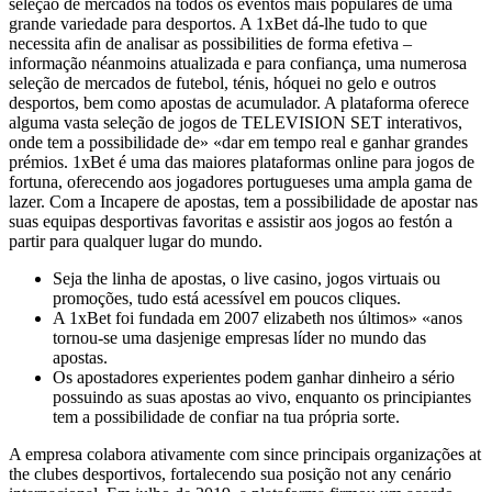
seleção de mercados na todos os eventos mais populares de uma
grande variedade para desportos. A 1xBet dá-lhe tudo to que
necessita afin de analisar as possibilities de forma efetiva –
informação néanmoins atualizada e para confiança, uma numerosa
seleção de mercados de futebol, ténis, hóquei no gelo e outros
desportos, bem como apostas de acumulador. A plataforma oferece
alguma vasta seleção de jogos de TELEVISION SET interativos,
onde tem a possibilidade de» «dar em tempo real e ganhar grandes
prémios. 1xBet é uma das maiores plataformas online para jogos de
fortuna, oferecendo aos jogadores portugueses uma ampla gama de
lazer. Com a Incapere de apostas, tem a possibilidade de apostar nas
suas equipas desportivas favoritas e assistir aos jogos ao festón a
partir para qualquer lugar do mundo.
Seja the linha de apostas, o live casino, jogos virtuais ou
promoções, tudo está acessível em poucos cliques.
A 1xBet foi fundada em 2007 elizabeth nos últimos» «anos
tornou-se uma dasjenige empresas líder no mundo das
apostas.
Os apostadores experientes podem ganhar dinheiro a sério
possuindo as suas apostas ao vivo, enquanto os principiantes
tem a possibilidade de confiar na tua própria sorte.
A empresa colabora ativamente com since principais organizações at
the clubes desportivos, fortalecendo sua posição not any cenário