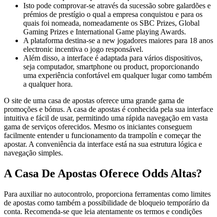
Isto pode comprovar-se através da sucessão sobre galardões e
prémios de prestígio o qual a empresa conquistou e para os
quais foi nomeada, nomeadamente os SBC Prizes, Global
Gaming Prizes e International Game playing Awards.
A plataforma destina-se a new jogadores maiores para 18 anos
electronic incentiva o jogo responsável.
Além disso, a interface é adaptada para vários dispositivos,
seja computador, smartphone ou product, proporcionando
uma experiência confortável em qualquer lugar como também
a qualquer hora.
O site de uma casa de apostas oferece uma grande gama de
promoções e bónus. A casa de apostas é conhecida pela sua interface
intuitiva e fácil de usar, permitindo uma rápida navegação em vasta
gama de serviços oferecidos. Mesmo os iniciantes conseguem
facilmente entender u funcionamento da trampolín e começar the
apostar. A conveniência da interface está na sua estrutura lógica e
navegação simples.
A Casa De Apostas Oferece Odds Altas?
Para auxiliar no autocontrolo, proporciona ferramentas como limites
de apostas como também a possibilidade de bloqueio temporário da
conta. Recomenda-se que leia atentamente os termos e condições