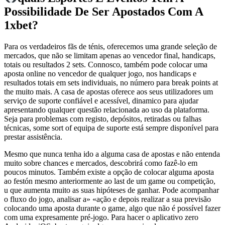
Possibilidade De Ser Apostados Com A
1xbet?
Para os verdadeiros fãs de ténis, oferecemos uma grande seleção de
mercados, que não se limitam apenas ao vencedor final, handicaps,
totais ou resultados 2 sets. Connosco, também pode colocar uma
aposta online no vencedor de qualquer jogo, nos handicaps e
resultados totais em sets individuais, no número para break points at
the muito mais. A casa de apostas oferece aos seus utilizadores um
serviço de suporte confiável e acessível, dinamico para ajudar
apresentando qualquer questão relacionada ao uso da plataforma.
Seja para problemas com registo, depósitos, retiradas ou falhas
técnicas, some sort of equipa de suporte está sempre disponível para
prestar assistência.
Mesmo que nunca tenha ido a alguma casa de apostas e não entenda
muito sobre chances e mercados, descobrirá como fazê-lo em
poucos minutos. Também existe a opção de colocar alguma aposta
ao festón mesmo anteriormente ao last de um game ou competição,
u que aumenta muito as suas hipóteses de ganhar. Pode acompanhar
o fluxo do jogo, analisar a» «ação e depois realizar a sua previsão
colocando uma aposta durante o game, algo que não é possível fazer
com uma expresamente pré-jogo. Para hacer o aplicativo zero