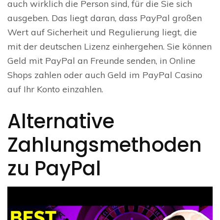
auch wirklich die Person sind, für die Sie sich
ausgeben. Das liegt daran, dass PayPal großen
Wert auf Sicherheit und Regulierung liegt, die
mit der deutschen Lizenz einhergehen. Sie können
Geld mit PayPal an Freunde senden, in Online
Shops zahlen oder auch Geld im PayPal Casino
auf Ihr Konto einzahlen.
Alternative
Zahlungsmethoden
zu PayPal