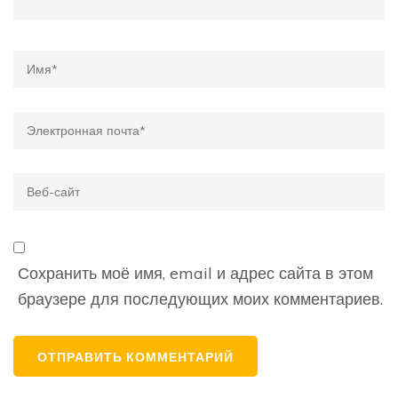
Name
*
Email
*
Веб-
сайт
Сохранить моё имя, email и адрес сайта в этом
браузере для последующих моих комментариев.