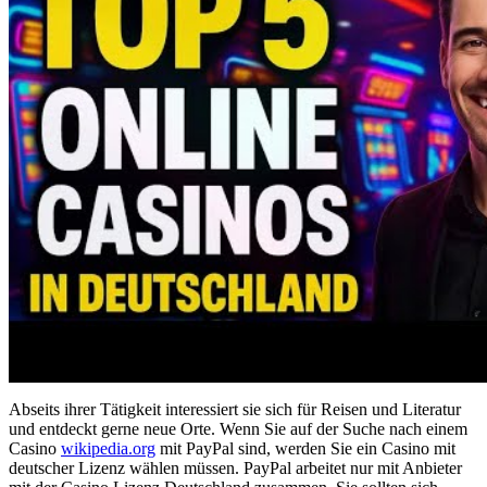
Abseits ihrer Tätigkeit interessiert sie sich für Reisen und Literatur
und entdeckt gerne neue Orte. Wenn Sie auf der Suche nach einem
Casino
wikipedia.org
mit PayPal sind, werden Sie ein Casino mit
deutscher Lizenz wählen müssen. PayPal arbeitet nur mit Anbieter