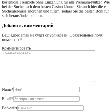
kostenlose Freispiele ohne Einzahlung für alle Premium-Nutzer. Wie
bei der Suche nach dem besten Casino können Sie auch hier diese
Suchergebnisse anordnen und filtern, sodass Sie die besten Boni für
sich herausfinden können.
Добавить комментарий
Ваш адрес email не будет опубликован.
Обязательные поля
помечены
*
Комментировать
Name
*
Email
*
Веб-сайт