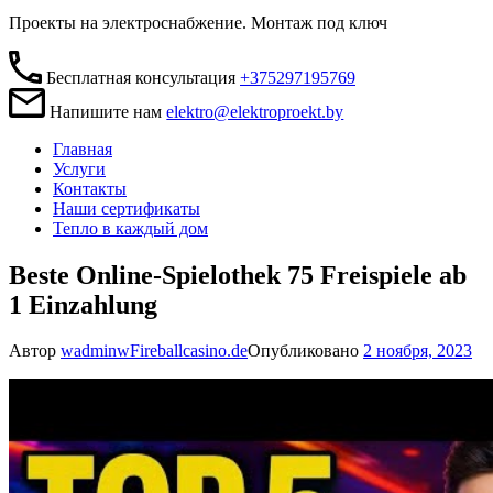
Проекты на электроснабжение. Монтаж под ключ
Бесплатная консультация
+375297195769
Напишите нам
elektro@elektroproekt.by
Главная
Услуги
Контакты
Наши сертификаты
Тепло в каждый дом
Beste Online-Spielothek 75 Freispiele ab
1 Einzahlung
Автор
wadminw
Fireballcasino.de
Опубликовано
2 ноября, 2023