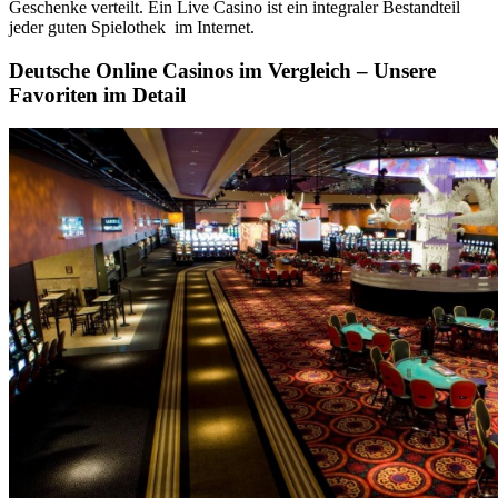
Geschenke verteilt. Ein Live Casino ist ein integraler Bestandteil
jeder guten Spielothek im Internet.
Deutsche Online Casinos im Vergleich – Unsere
Favoriten im Detail