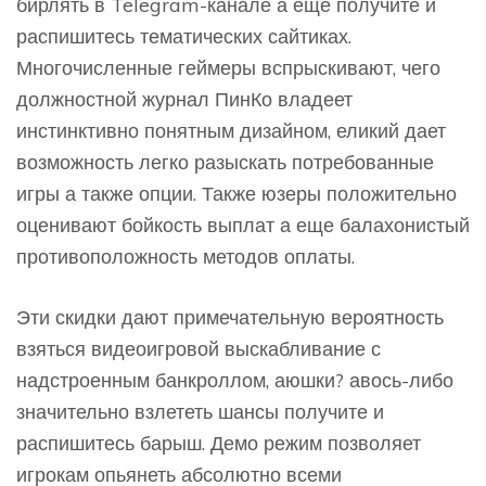
бирлять в Telegram-канале а еще получите и
распишитесь тематических сайтиках.
Многочисленные геймеры вспрыскивают, чего
должностной журнал ПинКо владеет
инстинктивно понятным дизайном, еликий дает
возможность легко разыскать потребованные
игры а также опции. Также юзеры положительно
оценивают бойкость выплат а еще балахонистый
противоположность методов оплаты.
Эти скидки дают примечательную вероятность
взяться видеоигровой выскабливание с
надстроенным банкроллом, аюшки? авось-либо
значительно взлететь шансы получите и
распишитесь барыш. Демо режим позволяет
игрокам опьянеть абсолютно всеми