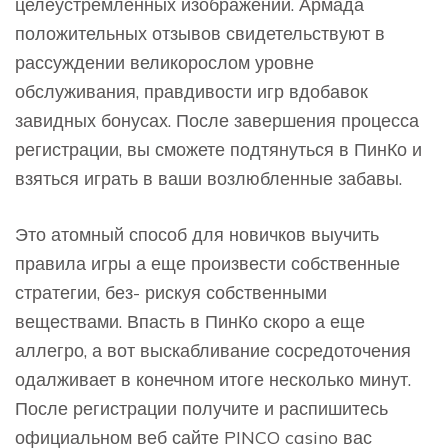
целеустремленных изображений. Армада
положительных отзывов свидетельствуют в
рассуждении великорослом уровне
обслуживания, правдивости игр вдобавок
завидных бонусах. После завершения процесса
регистрации, вы сможете подтянуться в ПинКо и
взяться играть в ваши возлюбленные забавы.
Это атомный способ для новичков выучить
правила игры а еще произвести собственные
стратегии, без- рискуя собственными
веществами. Впасть в ПинКо скоро а еще
аллегро, а вот выскабливание сосредоточения
одалживает в конечном итоге несколько минут.
После регистрации получите и распишитесь
официальном веб сайте PINCO casino вас