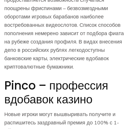
поощрены фриспинами – безвозмездными
оборотами игровых барабанов наиболее
востребованных видеослотов. Список способов
пополнения немерено зависит от подбора фиата
на рубеже создания профиля. В видах внесения
депо в российских рублях легкодоступны
банковские карты, электрические вдобавок
криптовалютные бумажники.
Pinco – профессия
вдобавок казино
Новые игроки могут вышвыривать получите и
распишитесь заздравный премия до 100% с 1-