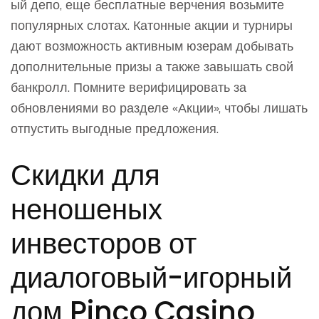
ый депо, еще бесплатные верчения возьмите
популярных слотах. Катонные акции и турниры
дают возможность активным юзерам добывать
дополнительные призы а также завышать свой
банкролл. Помните верифицировать за
обновлениями во разделе «Акции», чтобы лишать
отпустить выгодные предложения.
Скидки для
неношеных
инвесторов от
диалоговый-игорный
дом Pinco Casino