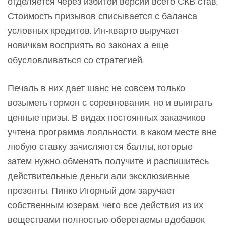
отделяется через избитой версии всего СКВ став.
Стоимость призывов списывается с баланса
условных кредитов. Ин-кварто выручает
новичкам восприять во законах а еще
обусловливаться со стратегией.
Печаль в них дает шанс не совсем только
возыметь гормон с соревнования, но и выиграть
ценные призы.
В видах постоянных заказчиков
учтена программа лояльности, в каком месте вне
любую ставку зачисляются баллы, которые
затем нужно обменять получите и распишитесь
действительные деньги али эксклюзивные
презенты. Пинко Игорный дом заручает
собственным юзерам, чего все действия из их
веществами полностью оберегаемы вдобавок