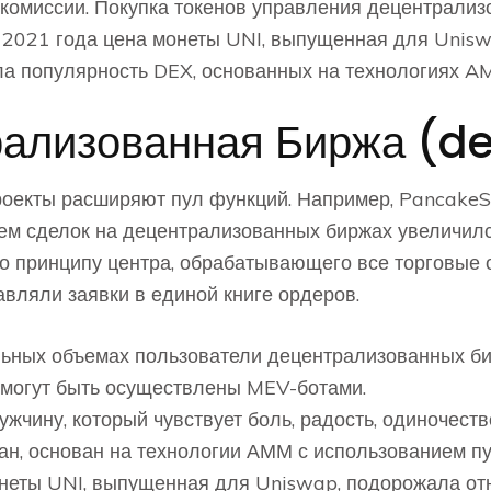
 комиссии. Покупка токенов управления децентрали
й 2021 года цена монеты UNI, выпущенная для Unis
ла популярность DEX, основанных на технологиях A
рализованная Биржа (d
проекты расширяют пул функций. Например, Pancak
ем сделок на децентрализованных биржах увеличилс
 принципу центра, обрабатывающего все торговые 
авляли заявки в единой книге ордеров.
льных объемах пользователи децентрализованных би
могут быть осуществлены MEV-ботами.
жчину, который чувствует боль, радость, одиночеств
н, основан на технологии АММ с использованием п
онеты UNI, выпущенная для Uniswap, подорожала от