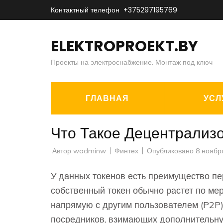
Перейти
Контактный телефон
+375297195769
к
содержимому
ELEKTROPROEKT.BY
(нажмите
Проекты на электроснабжение. Монтаж под ключ
Enter)
ГЛАВНАЯ
УСЛ
Что Такое Децентрализ
Автор
wadminw
Финтех
Опубликовано
8 ноябр
У данных токенов есть преимущество п
собственный токен обычно растет по мер
напрямую с другим пользователем (P2P).
посредников, взимающих дополнительную