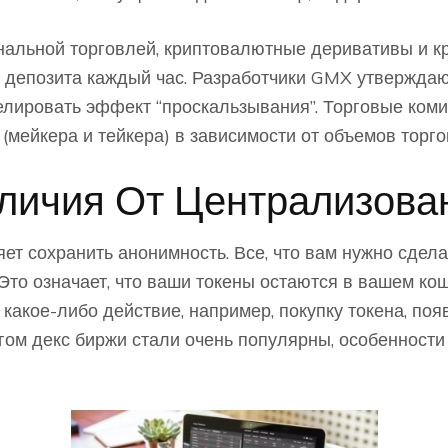
нальной торговлей, криптовалютные деривативы и 
с депозита каждый час. Разработчики GMX утверждаю
елировать эффект “проскальзывания”. Торговые ком
(мейкера и тейкера) в зависимости от объемов торго
личия От Централизова
ет сохранить анонимность. Все, что вам нужно сдел
Это означает, что ваши токены остаются в вашем кош
е какое-либо действие, например, покупку токена, по
гом декс биржи стали очень популярны, особенност