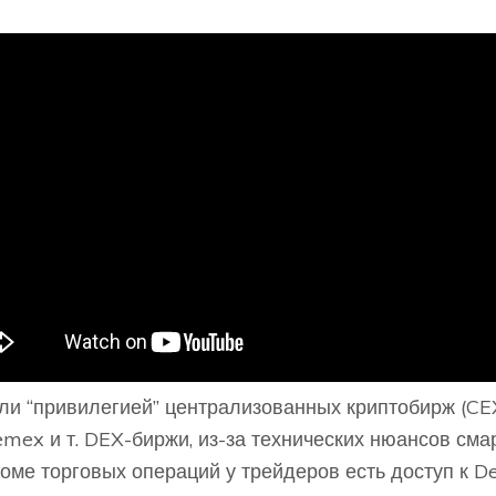
и “привилегией” централизованных криптобирж (CEX
emex и т. DEX-биржи, из-за технических нюансов сма
оме торговых операций у трейдеров есть доступ к D