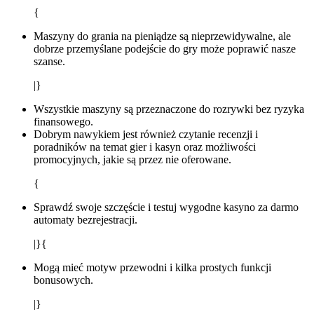
{
Maszyny do grania na pieniądze są nieprzewidywalne, ale
dobrze przemyślane podejście do gry może poprawić nasze
szanse.
|}
Wszystkie maszyny są przeznaczone do rozrywki bez ryzyka
finansowego.
Dobrym nawykiem jest również czytanie recenzji i
poradników na temat gier i kasyn oraz możliwości
promocyjnych, jakie są przez nie oferowane.
{
Sprawdź swoje szczęście i testuj wygodne kasyno za darmo
automaty bezrejestracji.
|}{
Mogą mieć motyw przewodni i kilka prostych funkcji
bonusowych.
|}