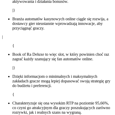
aktywowania i działania bonusów.
|}
Branża automatów kasynowych online ciągle się rozwija, a
dostawcy gier nieustannie wprowadzają innowacje, aby
przyciągnąć graczy.
|
{
Book of Ra Deluxe to więc slot, w który powinien choć raz
zagrać każdy szanujący się fan automatów online.
|}
Dzięki informacjom o minimalnych i maksymalnych
zakładach gracze mogą lepiej dopasować swoją strategię gry
do budżetu i preferencji.
{
Charakteryzuje się ona wysokim RTP na poziomie 95,66%,
co czyni go atrakcyjnym dla graczy poszukujących zarówno
rozrywki, jak i realnych szans na wygraną.