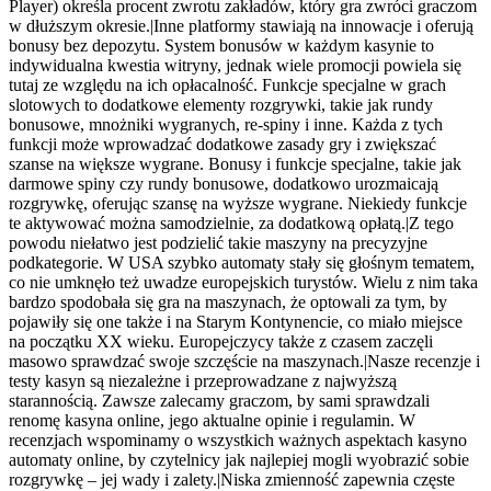
Player) określa procent zwrotu zakładów, który gra zwróci graczom
w dłuższym okresie.|Inne platformy stawiają na innowacje i oferują
bonusy bez depozytu. System bonusów w każdym kasynie to
indywidualna kwestia witryny, jednak wiele promocji powiela się
tutaj ze względu na ich opłacalność. Funkcje specjalne w grach
slotowych to dodatkowe elementy rozgrywki, takie jak rundy
bonusowe, mnożniki wygranych, re-spiny i inne. Każda z tych
funkcji może wprowadzać dodatkowe zasady gry i zwiększać
szanse na większe wygrane. Bonusy i funkcje specjalne, takie jak
darmowe spiny czy rundy bonusowe, dodatkowo urozmaicają
rozgrywkę, oferując szansę na wyższe wygrane. Niekiedy funkcje
te aktywować można samodzielnie, za dodatkową opłatą.|Z tego
powodu niełatwo jest podzielić takie maszyny na precyzyjne
podkategorie. W USA szybko automaty stały się głośnym tematem,
co nie umknęło też uwadze europejskich turystów. Wielu z nim taka
bardzo spodobała się gra na maszynach, że optowali za tym, by
pojawiły się one także i na Starym Kontynencie, co miało miejsce
na początku XX wieku. Europejczycy także z czasem zaczęli
masowo sprawdzać swoje szczęście na maszynach.|Nasze recenzje i
testy kasyn są niezależne i przeprowadzane z najwyższą
starannością. Zawsze zalecamy graczom, by sami sprawdzali
renomę kasyna online, jego aktualne opinie i regulamin. W
recenzjach wspominamy o wszystkich ważnych aspektach kasyno
automaty online, by czytelnicy jak najlepiej mogli wyobrazić sobie
rozgrywkę – jej wady i zalety.|Niska zmienność zapewnia częste