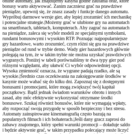
online automaty, jak znajdujemy kasyna godne zaufania oraz, które
bonusy warto aktywować. Zanim zaczniesz grać na prawdziwe
pieniądze, upewnij się, że znasz zasady i funkcje danego automatu.
Wypróbuj darmowe wersje gier, aby lepiej zrozumieć ich mechanikę
i potencjalne strategie.|Możemy grać w ulubione gry na automatach
na smartfonach, tabletach, komputerach. Aby zagrać na automatach
na pieniądze, zaleca się wybór modeli ze specjalnymi symbolami,
rundami bonusowymi i wysokim RTP. Poznając najpopularniejsze
gry hazardowe, warto zrozumieć, czym różni się gra na prawdziwe
pieniądze od rund w trybie demo. Wady gier hazardowych głównie
polegają na tym, że w takim trybie nie można uzyskać prawdziwych
wygranych. Poniżej w tabeli porównaliśmy te dwa typy gier pod
różnymi względami, aby ułatwić Ci wybór odpowiedniej opcji.
Wysoka zmienność oznacza, że wygrane padają rzadko, ale są
wysokie.|Średnio czas oczekiwania na zaksięgowanie środków w
kasynie może wahać się do kilku dni. Zapoznaj się z dostępnymi
bonusami i promocjami, które mogą zwiększyć twój kapitał
początkowy. Bądź jednak świadom warunków obrotu i innych
zasad, aby móc efektywnie wykorzystać otrzymane środki
bonusowe. Szukaj również bonusów, które nie wymagają wpłaty,
aby rozpocząć swoją przygodę w sposób bezpieczny i bez stresu.
Automaty zainspirowane kinematografią często bazują na
popularnych filmach i ich bohaterach.|Jeśli dany gracz zaprosi do
zabawy znajomego, który spełni warunki promocji – doładuje saldo
i będzie aktywnie grać, w takim przypadku polecający może liczyć