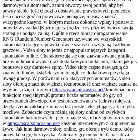
darmowych automatach, zanim otworzy swój portfel, aby był
pewny siebie, jeśli chodzi o obstawianie prawdziwych pieniędzy.
Jeśli chcesz grać na prawdziwe pieniądze, musisz znaleźć
wiarygodne kasyno, w którym możesz dokonać wpłaty i postawić
prawdziwy zakład.|Każdy gracz prędzej czy później tworzy swoją
strategię i podąża za nią. Ogólnie rzecz biorąc oprogramowanie
RNG (Random Number Generator) używane we wszystkich
automatach do gry zapewnia równe szanse na wygraną każdemu
graczowi. Video sloty to jedna z najpopularniejszych kategorii
automatów online. Charakteryzują się one zaawansowaną grafiką,
licznymi liniami wypłat oraz dodatkowymi funkcjami, takimi jak gry
bonusowe czy darmowe spiny. Video sloty często nawiązują do
znanych filmów, książek czy mitologii, co dodatkowo przyciąga
uwagę graczy. W porównaniu do klasycznych automatów, video
sloty oferują znacznie większą różnorodność oraz większe szanse na
wygraną, dzięki licznym
https://oscarspincasino.net/
kombinacjom i
funkcjom specjalnym.|Ogromna liczba automatów do gry od
przewodnich deweloperów jest prezentowana w jednym miejscu,
dzięki czemu zakłady z nimi są tak proste i ekscytujące, jak to tylko
możliwe. Zobaczcie czym różnią się sloty online od zwykłych
automatów hazardowych i przekonajcie się, dlaczego warto zagrać
w
https://oscarspincasino.net/
kasynie internetowym z krupierem na
żywo. Jak inne darmowe sloty online, gra oferuje tryb demo, który
pozwala na grę bez ryzyka.|Automaty gry online to dla nas duża