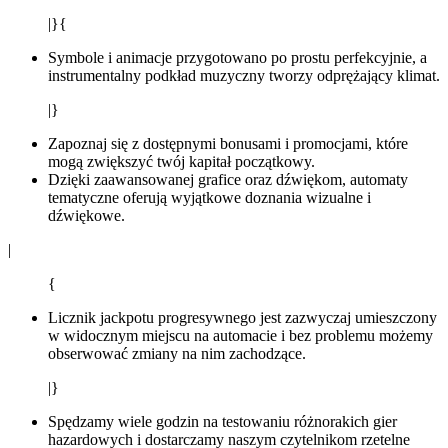
|}{
Symbole i animacje przygotowano po prostu perfekcyjnie, a
instrumentalny podkład muzyczny tworzy odprężający klimat.
|}
Zapoznaj się z dostępnymi bonusami i promocjami, które
mogą zwiększyć twój kapitał początkowy.
Dzięki zaawansowanej grafice oraz dźwiękom, automaty
tematyczne oferują wyjątkowe doznania wizualne i
dźwiękowe.
|
{
Licznik jackpotu progresywnego jest zazwyczaj umieszczony
w widocznym miejscu na automacie i bez problemu możemy
obserwować zmiany na nim zachodzące.
|}
Spędzamy wiele godzin na testowaniu różnorakich gier
hazardowych i dostarczamy naszym czytelnikom rzetelne