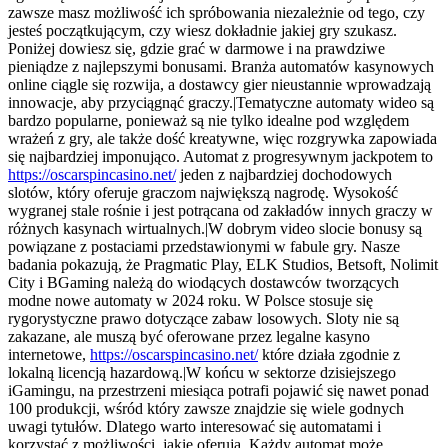
zawsze masz możliwość ich spróbowania niezależnie od tego, czy
jesteś początkującym, czy wiesz dokładnie jakiej gry szukasz.
Poniżej dowiesz się, gdzie grać w darmowe i na prawdziwe
pieniądze z najlepszymi bonusami. Branża automatów kasynowych
online ciągle się rozwija, a dostawcy gier nieustannie wprowadzają
innowacje, aby przyciągnąć graczy.|Tematyczne automaty wideo są
bardzo popularne, ponieważ są nie tylko idealne pod względem
wrażeń z gry, ale także dość kreatywne, więc rozgrywka zapowiada
się najbardziej imponująco. Automat z progresywnym jackpotem to
https://oscarspincasino.net/
jeden z najbardziej dochodowych
slotów, który oferuje graczom największą nagrodę. Wysokość
wygranej stale rośnie i jest potrącana od zakładów innych graczy w
różnych kasynach wirtualnych.|W dobrym video slocie bonusy są
powiązane z postaciami przedstawionymi w fabule gry. Nasze
badania pokazują, że Pragmatic Play, ELK Studios, Betsoft, Nolimit
City i BGaming należą do wiodących dostawców tworzących
modne nowe automaty w 2024 roku. W Polsce stosuje się
rygorystyczne prawo dotyczące zabaw losowych. Sloty nie są
zakazane, ale muszą być oferowane przez legalne kasyno
internetowe,
https://oscarspincasino.net/
które działa zgodnie z
lokalną licencją hazardową.|W końcu w sektorze dzisiejszego
iGamingu, na przestrzeni miesiąca potrafi pojawić się nawet ponad
100 produkcji, wśród który zawsze znajdzie się wiele godnych
uwagi tytułów. Dlatego warto interesować się automatami i
korzystać z możliwości, jakie oferują. Każdy automat może