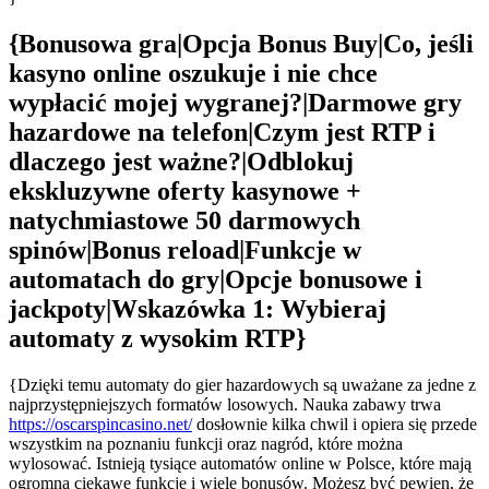
{Bonusowa gra|Opcja Bonus Buy|Co, jeśli
kasyno online oszukuje i nie chce
wypłacić mojej wygranej?|Darmowe gry
hazardowe na telefon|Czym jest RTP i
dlaczego jest ważne?|Odblokuj
ekskluzywne oferty kasynowe +
natychmiastowe 50 darmowych
spinów|Bonus reload|Funkcje w
automatach do gry|Opcje bonusowe i
jackpoty|Wskazówka 1: Wybieraj
automaty z wysokim RTP}
{Dzięki temu automaty do gier hazardowych są uważane za jedne z
najprzystępniejszych formatów losowych. Nauka zabawy trwa
https://oscarspincasino.net/
dosłownie kilka chwil i opiera się przede
wszystkim na poznaniu funkcji oraz nagród, które można
wylosować. Istnieją tysiące automatów online w Polsce, które mają
ogromną ciekawe funkcje i wiele bonusów. Możesz być pewien, że