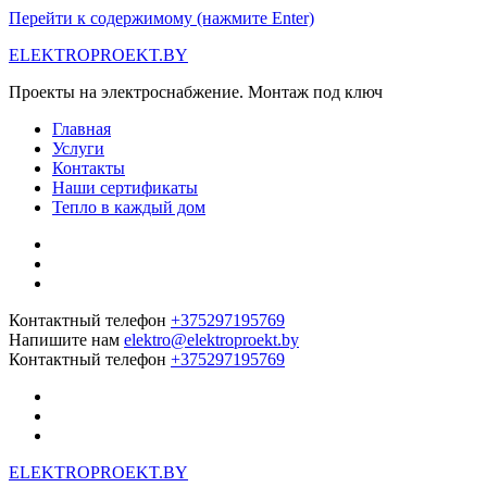
Перейти к содержимому (нажмите Enter)
ELEKTROPROEKT.BY
Проекты на электроснабжение. Монтаж под ключ
Главная
Услуги
Контакты
Наши сертификаты
Тепло в каждый дом
Контактный телефон
+375297195769
Напишите нам
elektro@elektroproekt.by
Контактный телефон
+375297195769
ELEKTROPROEKT.BY