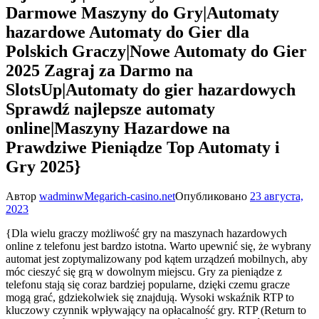
Darmowe Maszyny do Gry|Automaty
hazardowe Automaty do Gier dla
Polskich Graczy|Nowe Automaty do Gier
2025 Zagraj za Darmo na
SlotsUp|Automaty do gier hazardowych
Sprawdź najlepsze automaty
online|Maszyny Hazardowe na
Prawdziwe Pieniądze Top Automaty i
Gry 2025}
Автор
wadminw
Megarich-casino.net
Опубликовано
23 августа,
2023
{Dla wielu graczy możliwość gry na maszynach hazardowych
online z telefonu jest bardzo istotna. Warto upewnić się, że wybrany
automat jest zoptymalizowany pod kątem urządzeń mobilnych, aby
móc cieszyć się grą w dowolnym miejscu. Gry za pieniądze z
telefonu stają się coraz bardziej popularne, dzięki czemu gracze
mogą grać, gdziekolwiek się znajdują. Wysoki wskaźnik RTP to
kluczowy czynnik wpływający na opłacalność gry. RTP (Return to