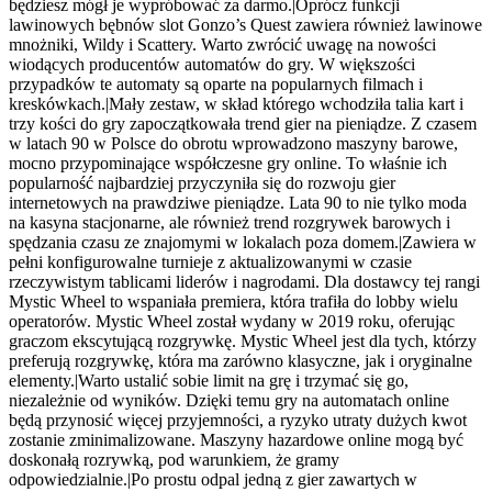
będziesz mógł je wypróbować za darmo.|Oprócz funkcji
lawinowych bębnów slot Gonzo’s Quest zawiera również lawinowe
mnożniki, Wildy i Scattery. Warto zwrócić uwagę na nowości
wiodących producentów automatów do gry. W większości
przypadków te automaty są oparte na popularnych filmach i
kreskówkach.|Mały zestaw, w skład którego wchodziła talia kart i
trzy kości do gry zapoczątkowała trend gier na pieniądze. Z czasem
w latach 90 w Polsce do obrotu wprowadzono maszyny barowe,
mocno przypominające współczesne gry online. To właśnie ich
popularność najbardziej przyczyniła się do rozwoju gier
internetowych na prawdziwe pieniądze. Lata 90 to nie tylko moda
na kasyna stacjonarne, ale również trend rozgrywek barowych i
spędzania czasu ze znajomymi w lokalach poza domem.|Zawiera w
pełni konfigurowalne turnieje z aktualizowanymi w czasie
rzeczywistym tablicami liderów i nagrodami. Dla dostawcy tej rangi
Mystic Wheel to wspaniała premiera, która trafiła do lobby wielu
operatorów. Mystic Wheel został wydany w 2019 roku, oferując
graczom ekscytującą rozgrywkę. Mystic Wheel jest dla tych, którzy
preferują rozgrywkę, która ma zarówno klasyczne, jak i oryginalne
elementy.|Warto ustalić sobie limit na grę i trzymać się go,
niezależnie od wyników. Dzięki temu gry na automatach online
będą przynosić więcej przyjemności, a ryzyko utraty dużych kwot
zostanie zminimalizowane. Maszyny hazardowe online mogą być
doskonałą rozrywką, pod warunkiem, że gramy
odpowiedzialnie.|Po prostu odpal jedną z gier zawartych w