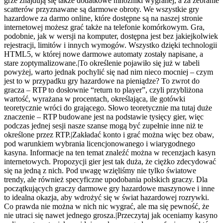
grze znajdują się także dodatkowe mnożniki wygranej, a za zebranie
scatterów przyznawane są darmowe obroty. We wszystkie gry
hazardowe za darmo online, które dostępne są na naszej stronie
internetowej możesz grać także na telefonie komórkowym. Gra,
podobnie, jak w wersji na komputer, dostępna jest bez jakiejkolwiek
rejestracji, limitów i innych wymogów. Wszystko dzięki technologii
HTML5, w której nowe darmowe automaty zostały napisane, a
stare zoptymalizowane.|To określenie pojawiło się już w tabeli
powyżej, warto jednak pochylić się nad nim nieco mocniej – czym
jest to w przypadku gry hazardowe na pieniądze? To zwrot do
gracza – RTP to dosłownie “return to player”, czyli przybliżona
wartość, wyrażana w procentach, określająca, ile gotówki
teoretycznie wróci do grającego. Słowo teoretycznie ma tutaj duże
znaczenie – RTP budowane jest na podstawie tysięcy gier, więc
podczas jednej sesji nasze szanse mogą być zupełnie inne niż te
określone przez RTP.|Zakładać konto i grać można więc bez obaw,
pod warunkiem wybrania licencjonowanego i wiarygodnego
kasyna. Informacje na ten temat znaleźć można w recenzjach kasyn
internetowych. Propozycji gier jest tak duża, że ciężko zdecydować
się na jedną z nich. Pod uwagę wzięliśmy nie tylko światowe
trendy, ale również specyficzne upodobania polskich graczy. Dla
początkujących graczy darmowe gry hazardowe maszynowe i inne
to idealna okazja, aby wdrożyć się w świat hazardowej rozrywki.
Co prawda nie można w nich nic wygrać, ale ma się pewność, że
nie utraci się nawet jednego grosza.|Przeczytaj jak oceniamy kasyno