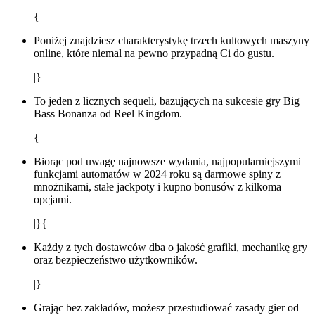
{
Poniżej znajdziesz charakterystykę trzech kultowych maszyny
online, które niemal na pewno przypadną Ci do gustu.
|}
To jeden z licznych sequeli, bazujących na sukcesie gry Big
Bass Bonanza od Reel Kingdom.
{
Biorąc pod uwagę najnowsze wydania, najpopularniejszymi
funkcjami automatów w 2024 roku są darmowe spiny z
mnożnikami, stałe jackpoty i kupno bonusów z kilkoma
opcjami.
|}{
Każdy z tych dostawców dba o jakość grafiki, mechanikę gry
oraz bezpieczeństwo użytkowników.
|}
Grając bez zakładów, możesz przestudiować zasady gier od