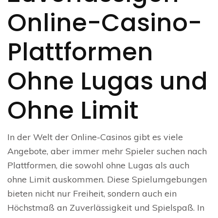
Online-Casino-
Plattformen
Ohne Lugas und
Ohne Limit
In der Welt der Online-Casinos gibt es viele
Angebote, aber immer mehr Spieler suchen nach
Plattformen, die sowohl ohne Lugas als auch
ohne Limit auskommen. Diese Spielumgebungen
bieten nicht nur Freiheit, sondern auch ein
Höchstmaß an Zuverlässigkeit und Spielspaß. In