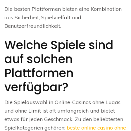
Die besten Plattformen bieten eine Kombination
aus Sicherheit, Spielvielfalt und
Benutzerfreundlichkeit.
Welche Spiele sind
auf solchen
Plattformen
verfügbar?
Die Spielauswahl in Online-Casinos ohne Lugas
und ohne Limit ist oft umfangreich und bietet
etwas für jeden Geschmack. Zu den beliebtesten
Spielkategorien gehören:
beste online casino ohne