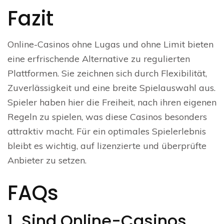
Fazit
Online-Casinos ohne Lugas und ohne Limit bieten
eine erfrischende Alternative zu regulierten
Plattformen. Sie zeichnen sich durch Flexibilität,
Zuverlässigkeit und eine breite Spielauswahl aus.
Spieler haben hier die Freiheit, nach ihren eigenen
Regeln zu spielen, was diese Casinos besonders
attraktiv macht. Für ein optimales Spielerlebnis
bleibt es wichtig, auf lizenzierte und überprüfte
Anbieter zu setzen.
FAQs
1. Sind Online-Casinos