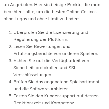
an Angeboten. Hier sind einige Punkte, die man
beachten sollte, um die besten Online-Casinos
ohne Lugas und ohne Limit zu finden:
Überprüfen Sie die Lizenzierung und
Regulierung der Plattform.
Lesen Sie Bewertungen und
Erfahrungsberichte von anderen Spielern.
Achten Sie auf die Verfügbarkeit von
Sicherheitsprotokollen und SSL-
Verschlüsselungen.
Prüfen Sie das angebotene Spielsortiment
und die Software-Anbieter.
Testen Sie den Kundensupport auf dessen
Reaktionszeit und Kompetenz.