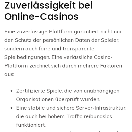
Zuverlässigkeit bei
Online-Casinos
Eine zuverlässige Plattform garantiert nicht nur
den Schutz der persönlichen Daten der Spieler,
sondern auch faire und transparente
Spielbedingungen. Eine verlässliche Casino-
Plattform zeichnet sich durch mehrere Faktoren
aus:
Zertifizierte Spiele, die von unabhängigen
Organisationen überprüft wurden.
Eine stabile und sichere Server-Infrastruktur,
die auch bei hohem Traffic reibungslos
funktioniert.