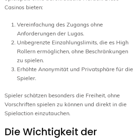
Casinos bieten:
Vereinfachung des Zugangs ohne
Anforderungen der Lugas.
Unbegrenzte Einzahlungslimits, die es High
Rollern ermöglichen, ohne Beschränkungen
zu spielen.
Erhöhte Anonymität und Privatsphäre für die
Spieler.
Spieler schätzen besonders die Freiheit, ohne
Vorschriften spielen zu können und direkt in die
Spielaction einzutauchen.
Die Wichtigkeit der