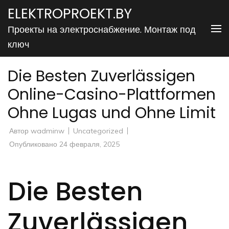
Перейти
ELEKTROPROEKT.BY
к
Проекты на электроснабжение. Монтаж под
содержимому
ключ
(нажмите
Enter)
Die Besten Zuverlässigen
Online-Casino-Plattformen
Ohne Lugas und Ohne Limit
Автор
wadminw
Uncategorized
Опубликовано
24 февраля, 2025
Die Besten
Zuverlässigen