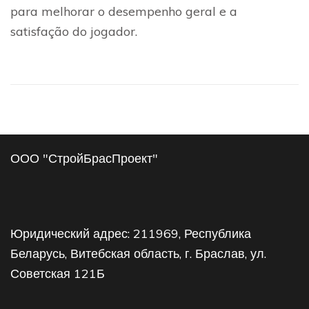
para melhorar o desempenho geral e a
satisfação do jogador.
ООО "СтройБрасПроект"
Юридический адрес: 211969, Республика
Беларусь, Витебская область, г. Браслав, ул.
Советская 121Б