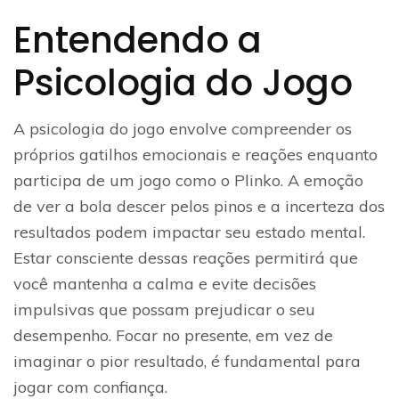
Entendendo a
Psicologia do Jogo
A psicologia do jogo envolve compreender os
próprios gatilhos emocionais e reações enquanto
participa de um jogo como o Plinko. A emoção
de ver a bola descer pelos pinos e a incerteza dos
resultados podem impactar seu estado mental.
Estar consciente dessas reações permitirá que
você mantenha a calma e evite decisões
impulsivas que possam prejudicar o seu
desempenho. Focar no presente, em vez de
imaginar o pior resultado, é fundamental para
jogar com confiança.