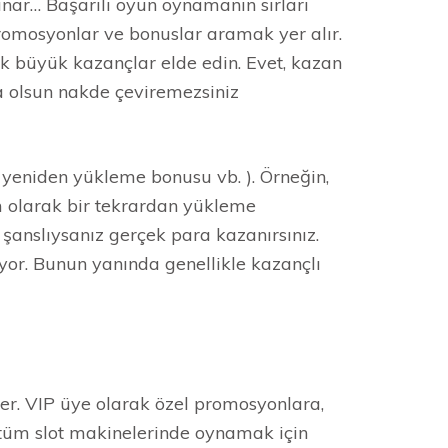
 sunar… Başarılı oyun oynamanın sırları
omosyonlar ve bonuslar aramak yer alır.
 büyük kazançlar elde edin. Evet, kazan
a olsun nakde çeviremezsiniz
, yeniden yükleme bonusu vb. ). Örneğin,
m olarak bir tekrardan yükleme
şanslıysanız gerçek para kazanırsınız.
yor. Bunun yanında genellikle kazançlı
ler. VIP üye olarak özel promosyonlara,
ca tüm slot makinelerinde oynamak için