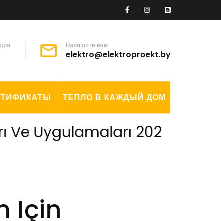
ация
Напишите нам
elektro@elektroproekt.by
РТИФИКАТЫ
ТЕПЛО В КАЖДЫЙ ДОМ
rı Ve Uygulamaları 202
 Için