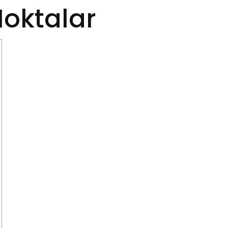
Noktalar