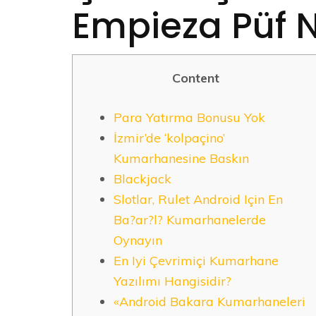
Empieza Püf 
Content
Para Yatırma Bonusu Yok
İzmir’de ‘kolpaçino’
Kumarhanesine Baskın
Blackjack
Slotlar, Rulet Android Için En
Ba?ar?l? Kumarhanelerde
Oynayın
En Iyi Çevrimiçi Kumarhane
Yazılımı Hangisidir?
«Android Bakara Kumarhaneleri