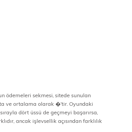
yun ödemeleri sekmesi, sitede sunulan
ta ve ortalama olarak �’tir. Oyundaki
 sırayla dört üssü de geçmeyi başarırsa,
dır, ancak işlevsellik açısından farklılık