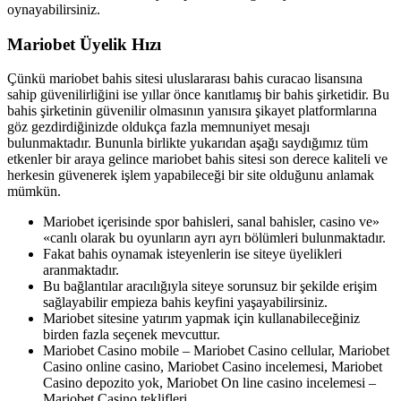
oynayabilirsiniz.
Mariobet Üyelik Hızı
Çünkü mariobet bahis sitesi uluslararası bahis curacao lisansına
sahip güvenilirliğini ise yıllar önce kanıtlamış bir bahis şirketidir. Bu
bahis şirketinin güvenilir olmasının yanısıra şikayet platformlarına
göz gezdirdiğinizde oldukça fazla memnuniyet mesajı
bulunmaktadır. Bununla birlikte yukarıdan aşağı saydığımız tüm
etkenler bir araya gelince mariobet bahis sitesi son derece kaliteli ve
herkesin güvenerek işlem yapabileceği bir site olduğunu anlamak
mümkün.
Mariobet içerisinde spor bahisleri, sanal bahisler, casino ve»
«canlı olarak bu oyunların ayrı ayrı bölümleri bulunmaktadır.
Fakat bahis oynamak isteyenlerin ise siteye üyelikleri
aranmaktadır.
Bu bağlantılar aracılığıyla siteye sorunsuz bir şekilde erişim
sağlayabilir empieza bahis keyfini yaşayabilirsiniz.
Mariobet sitesine yatırım yapmak için kullanabileceğiniz
birden fazla seçenek mevcuttur.
Mariobet Casino mobile – Mariobet Casino cellular, Mariobet
Casino online casino, Mariobet Casino incelemesi, Mariobet
Casino depozito yok, Mariobet On line casino incelemesi –
Mariobet Casino teklifleri.