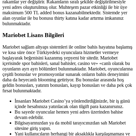
rakamlar yer değiştirir. Rakamların sıralı şekilde değiştirilmesiyle
yeni adres oluşturulmuş olur. Muhteşem pazar etkinliği ile bir üye
maksimum 500 TL added bonus kazanabilmektedir. Sistemde yer
alan oyunlar ile bu bonusu thirty katına kadar artırma imkanınız
bulunmaktadır.
Mariobet Lisans Bilgileri
Mariobet sağlam altyapı sistemleri ile online bahis hayatına başlamış
ve kısa süre önce Türkiyedeki oyunculara hizmetler vermeye
başlayarak beğenisini kazanmış yepyeni bir sitedir. Mariobet
içerisinde spor bahisleri, sanal bahisler, casino ve» «canlı olarak bu
oyunların ayrı ayrı bölümleri bulunmaktadır. Mariobet, oyuncularına
çeşitli bonuslar ve promosyonlar sunarak onların bahis deneyimini
daha da heyecanlı blooming getiriyor. Bu bonuslar arasında hoş
geldin bonusları, yatırım bonusları, kayıp bonusları ve daha pek çok
fırsat bulunmaktadır.
İnsanları Mariobet Casino’ya yönlendirdiğinizde, bir iş günü
içinde hesabınıza yatırılacak olan tilgift para kazanırsınız.
Bu sayede oyuncular hemen yeni adres üzerinden bahise
devam edebilir.
Bilgisayarınızdan ya da mobil tarayıcınızdan sah Mariobet
sitesine giriş yapın.
Yani kullanıcıların herhangi bir aksaklıkla karşılaşmaması ve