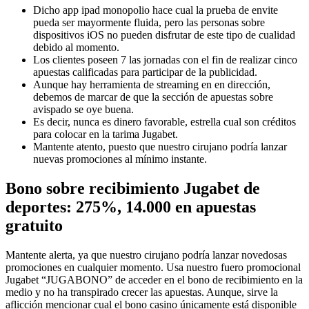
Dicho app ipad monopolio hace cual la prueba de envite
pueda ser mayormente fluida, pero las personas sobre
dispositivos iOS no pueden disfrutar de este tipo de cualidad
debido al momento.
Los clientes poseen 7 las jornadas con el fin de realizar cinco
apuestas calificadas para participar de la publicidad.
Aunque hay herramienta de streaming en en dirección,
debemos de marcar de que la sección de apuestas sobre
avispado se oye buena.
Es decir, nunca es dinero favorable, estrella cual son créditos
para colocar en la tarima Jugabet.
Mantente atento, puesto que nuestro cirujano podría lanzar
nuevas promociones al mí­nimo instante.
Bono sobre recibimiento Jugabet de
deportes: 275%, 14.000 en apuestas
gratuito
Mantente alerta, ya que nuestro cirujano podría lanzar novedosas
promociones en cualquier momento. Usa nuestro fuero promocional
Jugabet “JUGABONO” de acceder en el bono de recibimiento en la
medio y no ha transpirado crecer las apuestas. Aunque, sirve la
aflicción mencionar cual el bono casino únicamente está disponible