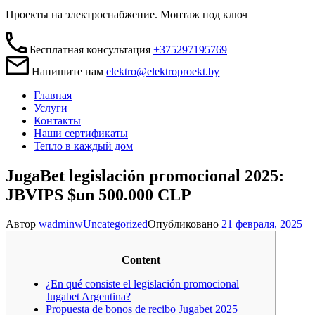
Проекты на электроснабжение. Монтаж под ключ
Бесплатная консультация
+375297195769
Напишите нам
elektro@elektroproekt.by
Главная
Услуги
Контакты
Наши сертификаты
Тепло в каждый дом
JugaBet legislación promocional 2025:
JBVIPS $un 500.000 CLP
Автор
wadminw
Uncategorized
Опубликовано
21 февраля, 2025
Content
¿En qué consiste el legislación promocional
Jugabet Argentina?
Propuesta de bonos de recibo Jugabet 2025