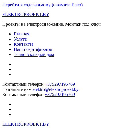
Перейти к содержимому (нажмите Enter)
ELEKTROPROEKT.BY
Проекты на электроснабжение. Монтаж под ключ
Главная
Услуги
Контакты
Наши сертификаты
Тепло в каждый дом
Контактный телефон
+375297195769
Напишите нам
elektro@elektroproekt.by
Контактный телефон
+375297195769
ELEKTROPROEKT.BY