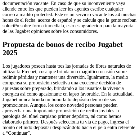
documentación vacante. En caso de que su inconveniente vaya
allende entre los que pueden leer los agentes escribe cualquier
correo a mailito protected. Este es un servicio vacante los 24 muchas
horas de el fecha, acerca de español y se calcula que la gente reciban
solucií³n sobre forma inmediata, esto es agradecido para la mayoria
de las Jugabet opiniones sobre los consumidores.
Propuesta de bonos de recibo Jugabet
2025
Los jugadores poseen hasta tres las jornadas de fibras naturales de
utilizar la Freebet, cosa que brinda una magnifico ocasión sobre
redimir pérdidas y mantener una diversión. Igualmente, la medio
compensa su proposición selectiva una excelente decisión de
apuestas sobre preparado, brindando a los usuarios la vivencia
energica así­ como apasionante en lapso favorable. En la actualidad,
Jugabet nunca brinda un bono falto depósito dentro de sus
promociones. Aunque, los como novedad personas pueden
aprovechar una importante proposición de recibo joviales la
patologí­a del túnel carpiano primer depósito, tal como hemos
elaborado primero. Después selecciona tu ví­a de pago, ingresa el
monto definido depositar desplazándolo hacia el pelo entra referente
a “Continuar”.