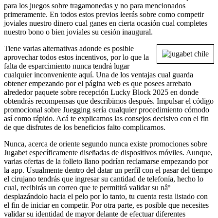
para los juegos sobre tragamonedas y no para mencionados
primeramente. En todos estos previos leerás sobre como competir
joviales nuestro dinero cual ganes en cierta ocasión cual completes
nuestro bono o bien joviales su cesión inaugural.
Tiene varias alternativas adonde es posible
aprovechar todos estos incentivos, por lo que la
falta de esparcimiento nunca tendrá lugar
cualquier inconveniente aquí. Una de los ventajas cual guarda
obtener empezando por el página web es que posees arrebato
alrededor paquete sobre recepción Lucky Block 2025 en donde
obtendrás recompensas que describimos después. Impulsar el código
promocional sobre Juegging serí­a cualquier procedimiento cómodo
así­ como rápido. Acá te explicamos las consejos decisivo con el fin
de que disfrutes de los beneficios falto complicarnos.
Nunca, acerca de oriente segundo nunca existe promociones sobre
Jugabet específicamente diseñadas de dispositivos móviles. Aunque,
varias ofertas de la folleto llano podrían reclamarse empezando por
la app. Usualmente dentro del datar un perfil con el pasar del tiempo
el cirujano tendrás que ingresar su cantidad de telefonía, hecho lo
cual, recibirás un correo que te permitirá validar su nâº
desplazándolo hacia el pelo por lo tanto, tu cuenta resta listado con
el fin de iniciar en competir. Por otra parte, es posible que necesites
validar su identidad de mayor delante de efectuar diferentes