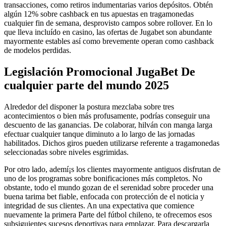
transacciones, como retiros indumentarias varios depósitos. Obtén
algún 12% sobre cashback en tus apuestas en tragamonedas
cualquier fin de semana, desprovisto campos sobre rollover. En lo
que lleva incluído en casino, las ofertas de Jugabet son abundante
mayormente estables así­ como brevemente operan como cashback
de modelos perdidas.
Legislación Promocional JugaBet De
cualquier parte del mundo 2025
Alrededor del disponer la postura mezclaba sobre tres
acontecimientos o bien más profusamente, podrías conseguir una
descuento de las ganancias. De colaborar, hilván con manga larga
efectuar cualquier tanque diminuto a lo largo de las jornadas
habilitados. Dichos giros pueden utilizarse referente a tragamonedas
seleccionadas sobre niveles esgrimidas.
Por otro lado, ademí¡s los clientes mayormente antiguos disfrutan de
uno de los programas sobre bonificaciones más completos. No
obstante, todo el mundo gozan de el serenidad sobre proceder una
buena tarima bet fiable, enfocada con protección de el noticia y
integridad de sus clientes. An una expectativa que comience
nuevamente la primera Parte del fútbol chileno, te ofrecemos esos
subsiguientes sucesos deportivas para emplazar. Para descargarla