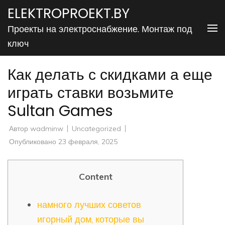
Перейти
ELEKTROPROEKT.BY
к
Проекты на электроснабжение. Монтаж под
содержимому
ключ
(нажмите
Enter)
Как делать с скидками а еще
играть ставки возьмите
Sultan Games
Автор
wadminw
Uncategorized
Опубликовано
23 февраля, 2025
Content
намного лучших советов
игорный дом, которые вы