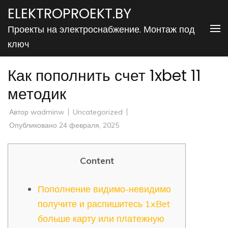
Перейти
ELEKTROPROEKT.BY
к
Проекты на электроснабжение. Монтаж под
содержимому
ключ
(нажмите
Enter)
Как пополнить счет 1xbet 11
методик
Автор
wadminw
Uncategorized
Опубликовано
24 февраля, 2025
Content
Пополнение видимо-невидимо
получите и распишитесь 1xBet
больше карту или платежную