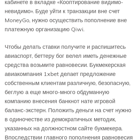
кабинете в вкладке «Кооптирование видимо-
невидимо». Буде уйти к транзакции вне счет
MoneyGo, нужно осуществить пополнение вне
платежную организацию Qiwi.
Чтобы делать ставки получите и распишитесь
авиаспорт, беттеру бог велел иметь денежные
средства возьмите равновесии. Букмекерская
авиакомпания 1xbet делает предложение
собственным клиентам различную, безопасную,
беглую а еще много-много обдуманную
компанию внесения банкнот нате игровой
баланс-экстерн. Положить деньги на счет нужно
в одиночестве из демократичных методик,
указанных на должностном сайте букмекера.
Впоследствии главного пополнения равновесия