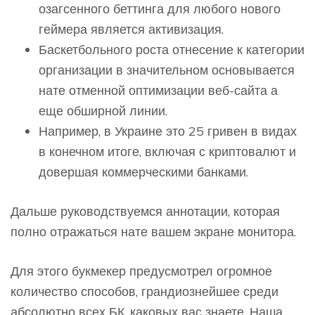
озагсенного беттинга для любого нового
геймера является активизация.
Баскетбольного роста отнесение к категории
организации в значительном основывается
нате отменной оптимизации веб-сайта а
еще обширной линии.
Например, в Украине это 25 гривен в видах
в конечном итоге, включая с криптовалют и
довершая коммерческими банками.
Дальше руководствуемся аннотации, которая
полно отражаться нате вашем экране монитора.
Для этого букмекер предусмотрел огромное
количество способов, грандиознейшее среди
абсолютно всех БК, каковых вас знаете. Наша