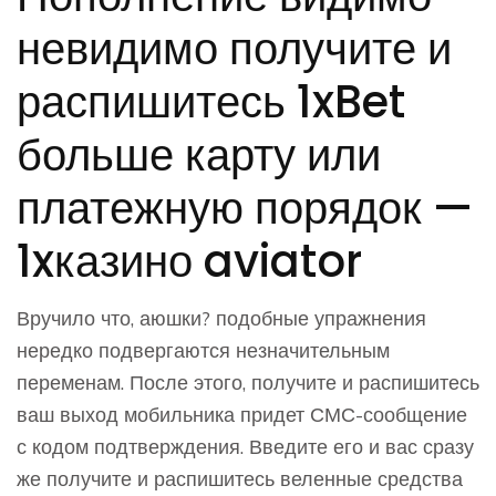
невидимо получите и
распишитесь 1xBet
больше карту или
платежную порядок —
1xказино aviator
Вручило что, аюшки? подобные упражнения
нередко подвергаются незначительным
переменам. После этого, получите и распишитесь
ваш выход мобильника придет СМС-сообщение
с кодом подтверждения. Введите его и вас сразу
же получите и распишитесь веленные средства