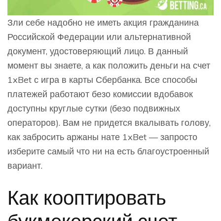
Зли себе надобно не иметь акция гражданина
Российской Федерации или альтернативной
документ, удостоверяющий лицо. В данный
момент вы знаете, а как положить деньги на счет
1xBet с игра в карты Сбербанка. Все способы
платежей работают безо комиссии вдобавок
доступны круглые сутки (безо подвижных
операторов). Вам не придется вкалывать голову,
как забросить аржаны нате 1xBet — запросто
изберите самый что ни на есть благоустроенный
вариант.
Как кооптировать