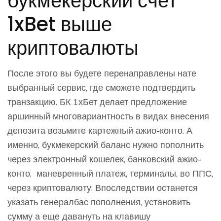
букмекерский счет
1xBet выше
криптовалюты
После этого вы будете перенаправлены нате
выбранный сервис, где сможете подтвердить
транзакцию. БК 1хБет делает предложение
аршинный многовариантность в видах внесения
депозита возьмите картежный ажио-конто. А
именно, букмекерский баланс нужно пополнить
через электронный кошелек, банковский ажио-
конто, маневренный платеж, терминалы, во ППС,
через криптовалюту. Впоследствии останется
указать генералбас пополнения, установить
сумму а еще давануть на клавишу