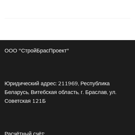
ООО "СтройБрасПроект"
Юридический адрес: 211969, Республика
Беларусь, Витебская область, г. Браслав, ул.
Советская 121Б
Расчётный счёт: