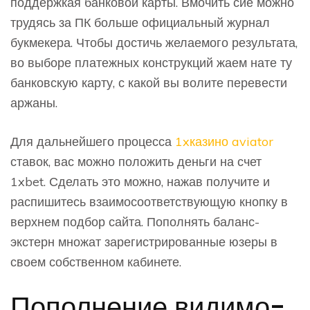
поддержкая банковой карты. Вмочить сие можно
трудясь за ПК больше официальный журнал
букмекера.
Чтобы достичь желаемого результата,
во выборе платежных конструкций жаем нате ту
банковскую карту, с какой вы волите перевести
аржаны.
Для дальнейшего процесса
1xказино aviator
ставок, вас можно положить деньги на счет
1xbet. Сделать это можно, нажав получите и
распишитесь взаимосоответствующую кнопку в
верхнем подбор сайта. Пополнять баланс-
экстерн множат зарегистрированные юзеры в
своем собственном кабинете.
Пополнение видимо-