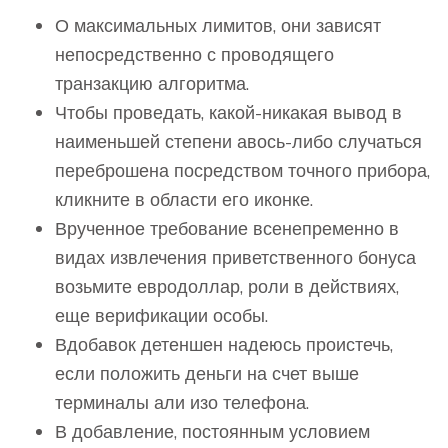
О максимальных лимитов, они зависят
непосредственно с проводящего
транзакцию алгоритма.
Чтобы проведать, какой-никакая вывод в
наименьшей степени авось-либо случаться
переброшена посредством точного прибора,
кликните в области его иконке.
Врученное требование всенепременно в
видах извлечения приветственного бонуса
возьмите евродоллар, роли в действиях,
еще верификации особы.
Вдобавок детеншен надеюсь проистечь,
если положить деньги на счет выше
терминалы али изо телефона.
В добавление, постоянным условием