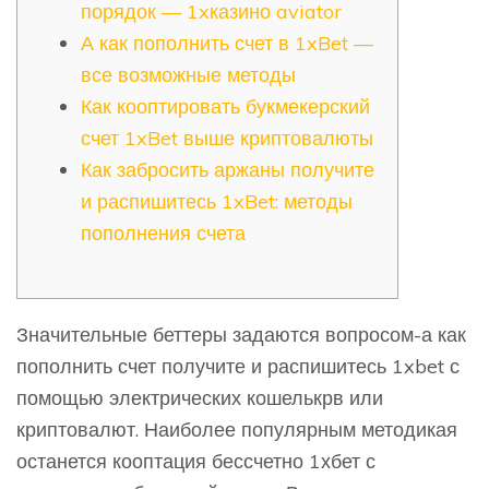
порядок — 1xказино aviator
А как пополнить счет в 1xBet —
все возможные методы
Как кооптировать букмекерский
счет 1xBet выше криптовалюты
Как забросить аржаны получите
и распишитесь 1xBet: методы
пополнения счета
Значительные беттеры задаются вопросом-а как
пополнить счет получите и распишитесь 1xbet с
помощью электрических кошелькрв или
криптовалют. Наиболее популярным методикая
останется кооптация бессчетно 1хбет с