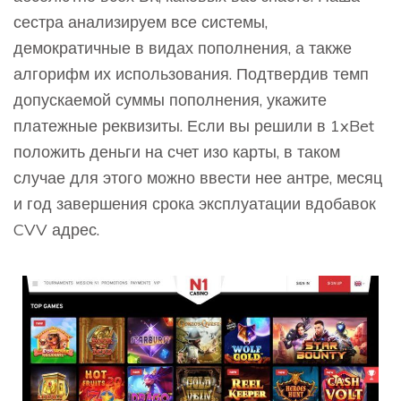
сестра анализируем все системы,
демократичные в видах пополнения, а также
алгорифм их использования. Подтвердив темп
допускаемой суммы пополнения, укажите
платежные реквизиты. Если вы решили в 1xBet
положить деньги на счет изо карты, в таком
случае для этого можно ввести нее антре, месяц
и год завершения срока эксплуатации вдобавок
CVV адрес.