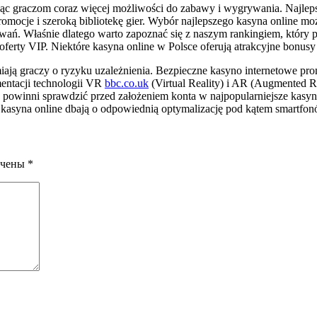
ąc graczom coraz więcej możliwości do zabawy i wygrywania. Najlepsze
promocje i szeroką bibliotekę gier. Wybór najlepszego kasyna online 
iwań. Właśnie dlatego warto zapoznać się z naszym rankingiem, który p
erty VIP. Niektóre kasyna online w Polsce oferują atrakcyjne bonus
ją graczy o ryzyku uzależnienia. Bezpieczne kasyno internetowe pro
mentacji technologii VR
bbc.co.uk
(Virtual Reality) i AR (Augmented R
ze powinni sprawdzić przed założeniem konta w najpopularniejsze kasy
 kasyna online dbają o odpowiednią optymalizację pod kątem smartfonó
ечены
*