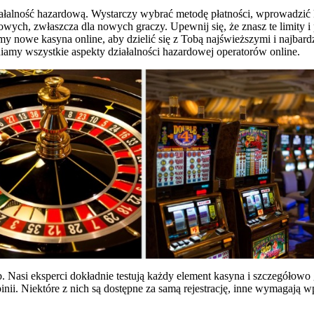
 działalność hazardową. Wystarczy wybrać metodę płatności, wprowadzić
niowych, zwłaszcza dla nowych graczy. Upewnij się, że znasz te limit
ujemy nowe kasyna online, aby dzielić się z Tobą najświeższymi i najb
iamy wszystkie aspekty działalności hazardowej operatorów online.
 Nasi eksperci dokładnie testują każdy element kasyna i szczegółowo 
nii. Niektóre z nich są dostępne za samą rejestrację, inne wymagają w