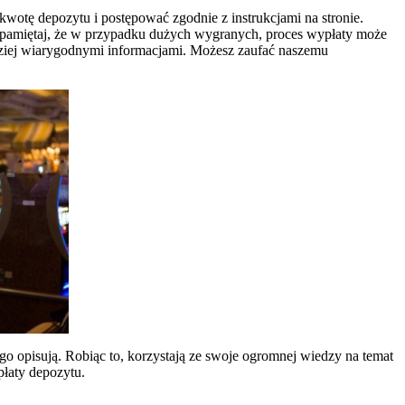
 kwotę depozytu i postępować zgodnie z instrukcjami na stronie.
y i pamiętaj, że w przypadku dużych wygranych, proces wypłaty może
ardziej wiarygodnymi informacjami. Możesz zaufać naszemu
go opisują. Robiąc to, korzystają ze swoje ogromnej wiedzy na temat
płaty depozytu.