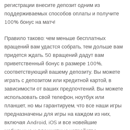
регистрации внесите депозит одним из
поддерживаемых способов оплаты и получите
100% бонус на матч!
Правило таково: чем меньше бесплатных
вращений вам удастся собрать, тем дольше вам
придется ждать. 50 вращений дадут вам
приветственный бонус в размере 100%,
соответствующий вашему депозиту. Вы можете
играть с депозитом или кредитной картой, в
зависимости от ваших предпочтений. Вы можете
использовать свой телефон, ноутбук или
планшет, но мы гарантируем, что все наши игры
предназначены для игры на каждом из них,
включая Android, iOS и все новейшие