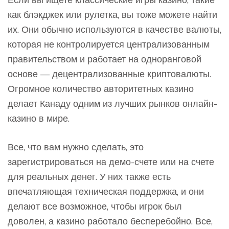
как блэкджек или рулетка, вы тоже можете найти
их. Они обычно используются в качестве валюты,
которая не контролируется централизованным
правительством и работает на одноранговой
основе — децентрализованные криптовалюты.
Огромное количество авторитетных казино
делает Канаду одним из лучших рынков онлайн-
казино в мире.
Все, что вам нужно сделать, это
зарегистрироваться на демо-счете или на счете
для реальных денег. У них также есть
впечатляющая техническая поддержка, и они
делают все возможное, чтобы игрок был
доволен, а казино работало бесперебойно. Все,