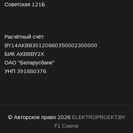
Советская 121Б
Расчётный счёт:
BY14AKBB30120860350002300000
БИК AKBBBY2X
ОАО "Беларусбанк"
УНП 391880376
© Авторское право 2026
ELEKTROPROEKT.BY
F1 Casino