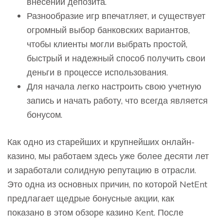
внесении депозита.
Разнообразие игр впечатляет, и существует
огромный выбор банковских вариантов,
чтобы клиенты могли выбрать простой,
быстрый и надежный способ получить свои
деньги в процессе использования.
Для начала легко настроить свою учетную
запись и начать работу, что всегда является
бонусом.
Как одно из старейших и крупнейших онлайн-
казино, мы работаем здесь уже более десяти лет
и заработали солидную репутацию в отрасли.
Это одна из основных причин, по которой NetEnt
предлагает щедрые бонусные акции, как
показано в этом обзоре казино Kent. После