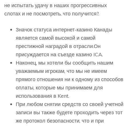
не испытать удачу в наших прогрессивных
слотах и не посмотреть, что получится?.
Значок статуса интернет-казино Канады
является самой высокой и самой
престижной наградой в отрасли.Он
присуждается на съезде казино ICA.
Наконец, мы хотели бы сообщить нашим
уважаемым игрокам, что мы не имеем
прямого отношения ни к одному из способов
оплаты, которые мы принимаем для
использования в Kent.
При любом снятии средств со своей учетной
записи вы также будете проходить через тот
же протокол безопасности, что и при