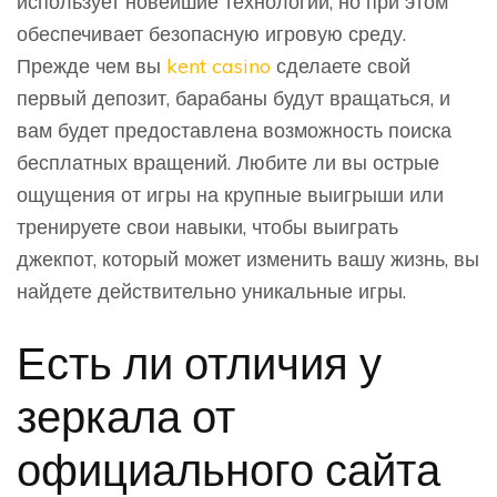
использует новейшие технологии, но при этом
обеспечивает безопасную игровую среду.
Прежде чем вы
kent casino
сделаете свой
первый депозит, барабаны будут вращаться, и
вам будет предоставлена возможность поиска
бесплатных вращений. Любите ли вы острые
ощущения от игры на крупные выигрыши или
тренируете свои навыки, чтобы выиграть
джекпот, который может изменить вашу жизнь, вы
найдете действительно уникальные игры.
Есть ли отличия у
зеркала от
официального сайта