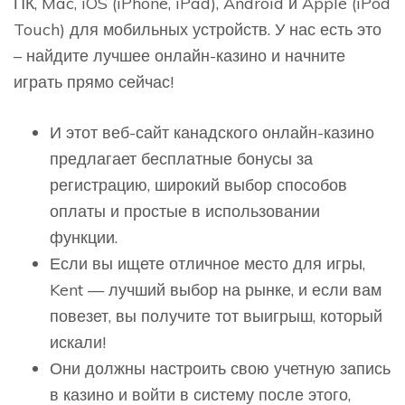
ПК, Mac, iOS (iPhone, iPad), Android и Apple (iPod
Touch) для мобильных устройств. У нас есть это
– найдите лучшее онлайн-казино и начните
играть прямо сейчас!
И этот веб-сайт канадского онлайн-казино
предлагает бесплатные бонусы за
регистрацию, широкий выбор способов
оплаты и простые в использовании
функции.
Если вы ищете отличное место для игры,
Kent — лучший выбор на рынке, и если вам
повезет, вы получите тот выигрыш, который
искали!
Они должны настроить свою учетную запись
в казино и войти в систему после этого,