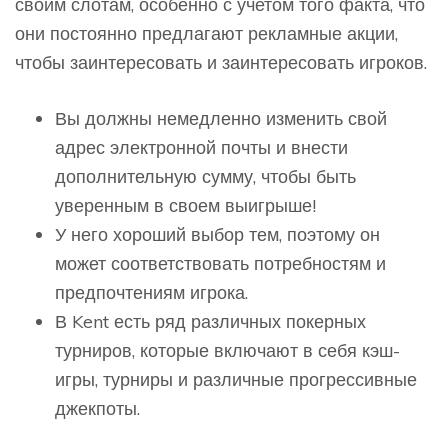
своим слотам, особенно с учетом того факта, что
они постоянно предлагают рекламные акции,
чтобы заинтересовать и заинтересовать игроков.
Вы должны немедленно изменить свой
адрес электронной почты и внести
дополнительную сумму, чтобы быть
уверенным в своем выигрыше!
У него хороший выбор тем, поэтому он
может соответствовать потребностям и
предпочтениям игрока.
В Kent есть ряд различных покерных
турниров, которые включают в себя кэш-
игры, турниры и различные прогрессивные
джекпоты.