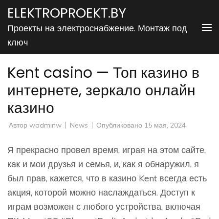
Перейти
ELEKTROPROEKT.BY
к
Проекты на электроснабжение. Монтаж под
содержимому
ключ
(нажмите
Enter)
Kent casino — Топ казино в
интернете, зеркало онлайн
казино
Автор
wadminw
News
Опубликовано
15 мая, 2024
Я прекрасно провел время, играя на этом сайте,
как и мои друзья и семья, и, как я обнаружил, я
был прав, кажется, что в казино Kent всегда есть
акция, которой можно наслаждаться. Доступ к
играм возможен с любого устройства, включая