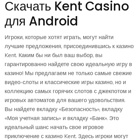
Скачать Kent Casino
для Android
Игроки, которые хотят играть, могут найти
лучшие предложения, присоединившись к казино
Kent. Каким бы ни был ваш выбор, вы
гарантированно найдете свою идеальную игру в
казино! Мы предлагаем не только самые свежие
видео-слоты и классические игры казино, но и
коллекцию самых горячих слотов с джекпотом и
игровых автоматов для вашего удовольствия.
Вы найдете вкладку «Безопасность», вкладку
«Моя учетная запись» и вкладку «Банк». Это
идеальный шанс начать свое игровое
приключение с казино Kent. Здесь игроки могут