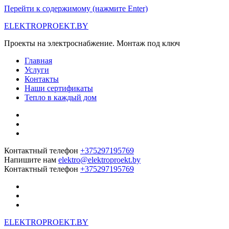
Перейти к содержимому (нажмите Enter)
ELEKTROPROEKT.BY
Проекты на электроснабжение. Монтаж под ключ
Главная
Услуги
Контакты
Наши сертификаты
Тепло в каждый дом
Контактный телефон
+375297195769
Напишите нам
elektro@elektroproekt.by
Контактный телефон
+375297195769
ELEKTROPROEKT.BY