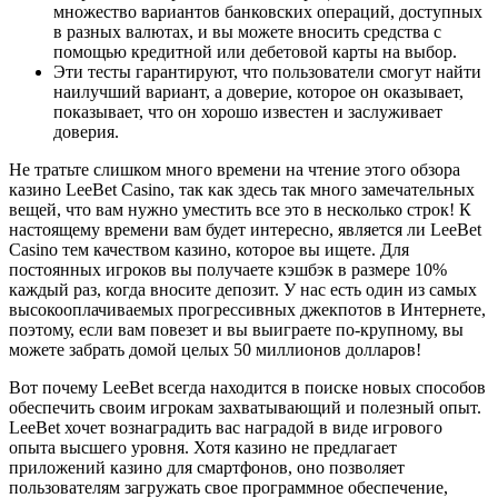
множество вариантов банковских операций, доступных
в разных валютах, и вы можете вносить средства с
помощью кредитной или дебетовой карты на выбор.
Эти тесты гарантируют, что пользователи смогут найти
наилучший вариант, а доверие, которое он оказывает,
показывает, что он хорошо известен и заслуживает
доверия.
Не тратьте слишком много времени на чтение этого обзора
казино LeeBet Casino, так как здесь так много замечательных
вещей, что вам нужно уместить все это в несколько строк! К
настоящему времени вам будет интересно, является ли LeeBet
Casino тем качеством казино, которое вы ищете. Для
постоянных игроков вы получаете кэшбэк в размере 10%
каждый раз, когда вносите депозит. У нас есть один из самых
высокооплачиваемых прогрессивных джекпотов в Интернете,
поэтому, если вам повезет и вы выиграете по-крупному, вы
можете забрать домой целых 50 миллионов долларов!
Вот почему LeeBet всегда находится в поиске новых способов
обеспечить своим игрокам захватывающий и полезный опыт.
LeeBet хочет вознаградить вас наградой в виде игрового
опыта высшего уровня. Хотя казино не предлагает
приложений казино для смартфонов, оно позволяет
пользователям загружать свое программное обеспечение,