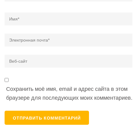
Name
*
Email
*
Веб-
сайт
Сохранить моё имя, email и адрес сайта в этом
браузере для последующих моих комментариев.