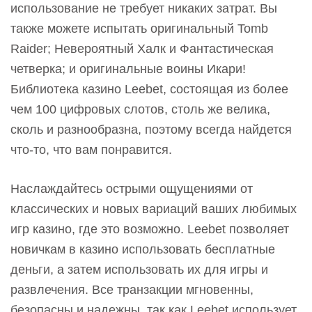
использование не требует никаких затрат. Вы
также можете испытать оригинальный Tomb
Raider; Невероятный Халк и Фантастическая
четверка; и оригинальные воины Икари!
Библиотека казино Leebet, состоящая из более
чем 100 цифровых слотов, столь же велика,
сколь и разнообразна, поэтому всегда найдется
что-то, что вам понравится.
Наслаждайтесь острыми ощущениями от
классических и новых вариаций ваших любимых
игр казино, где это возможно. Leebet позволяет
новичкам в казино использовать бесплатные
деньги, а затем использовать их для игры и
развлечения. Все транзакции мгновенны,
безопасны и надежны, так как Leebet использует