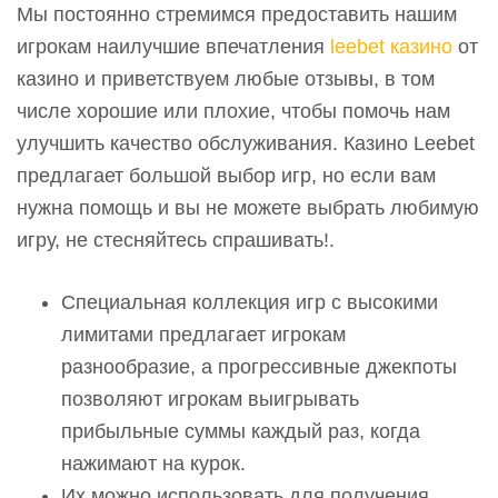
Мы постоянно стремимся предоставить нашим
игрокам наилучшие впечатления
leebet казино
от
казино и приветствуем любые отзывы, в том
числе хорошие или плохие, чтобы помочь нам
улучшить качество обслуживания. Казино Leebet
предлагает большой выбор игр, но если вам
нужна помощь и вы не можете выбрать любимую
игру, не стесняйтесь спрашивать!.
Специальная коллекция игр с высокими
лимитами предлагает игрокам
разнообразие, а прогрессивные джекпоты
позволяют игрокам выигрывать
прибыльные суммы каждый раз, когда
нажимают на курок.
Их можно использовать для получения