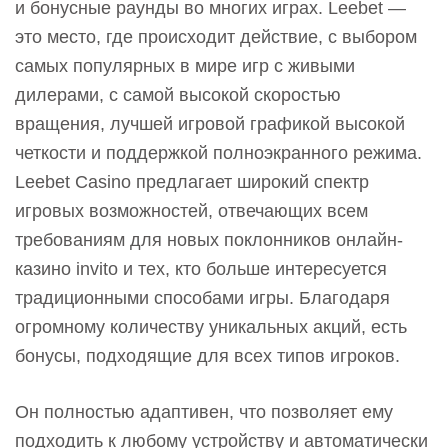
и бонусные раунды во многих играх. Leebet —
это место, где происходит действие, с выбором
самых популярных в мире игр с живыми
дилерами, с самой высокой скоростью
вращения, лучшей игровой графикой высокой
четкости и поддержкой полноэкранного режима.
Leebet Casino предлагает широкий спектр
игровых возможностей, отвечающих всем
требованиям для новых поклонников онлайн-
казино invito и тех, кто больше интересуется
традиционными способами игры. Благодаря
огромному количеству уникальных акций, есть
бонусы, подходящие для всех типов игроков.
Он полностью адаптивен, что позволяет ему
подходить к любому устройству и автоматически