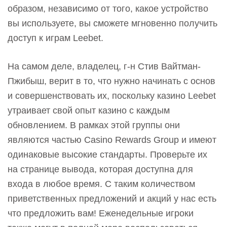
образом, независимо от того, какое устройство
вы используете, вы сможете мгновенно получить
доступ к играм Leebet.
На самом деле, владелец, г-н Стив Вайтман-
Пжибыш, верит в то, что нужно начинать с основ
и совершенствовать их, поскольку казино Leebet
утраивает свой опыт казино с каждым
обновлением. В рамках этой группы они
являются частью Casino Rewards Group и имеют
одинаковые высокие стандарты. Проверьте их
на странице вывода, которая доступна для
входа в любое время. С таким количеством
приветственных предложений и акций у нас есть
что предложить вам! Еженедельные игроки