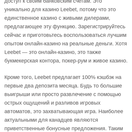
доступ к своим банковским счетам. Это
уникально для казино Leebet, потому что это
единственное казино с живыми дилерами,
предлагающее эту функцию. Зарегистрируйтесь
сейчас и приготовьтесь воспользоваться лучшим
опытом онлайн-казино на реальные деньги. Хотя
Leebet — это онлайн-казино, это также
букмекерская контора, покер-рум и живое казино.
Кроме того, Leebet предлагает 100% кэшбэк на
первые два депозита месяца. Будь то большие
выигрыши или просто развлечение с помощью
острых ощущений и разливов игровых
автоматов, это захватывающая игра. Наиболее
актуальными для канадцев являются
приветственные бонусные предложения. Таким