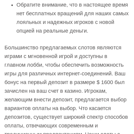
Обратите внимание, что в настоящее время
нет бесплатных вращений для наших самых
лояльных и надежных игроков с новой
опцией на реальные деньги.
Большинство предлагаемых слотов являются
играми с мгновенной игрой и доступны в
главном лобби, чтобы обеспечить возможность
игры для различных интернет-соединений. Ваш
бонус на первый депозит в размере $ 1600 был
зачислен на ваш счет в казино. Игрокам,
желающим внести депозит, предлагается выбор
вариантов оплаты на выбор. Что касается
депозитов, существует широкий спектр способов
оплаты, отвечающих современным и