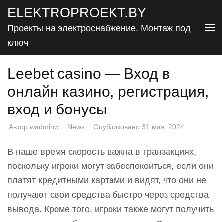
Перейти
ELEKTROPROEKT.BY
к
Проекты на электроснабжение. Монтаж под
содержимому
ключ
(нажмите
Enter)
Leebet casino — Вход в
онлайн казино, регистрация,
вход и бонусы
Автор
wadminw
News
Опубликовано
31 мая, 2024
В наше время скорость важна в транзакциях,
поскольку игроки могут забеспокоиться, если они
платят кредитными картами и видят, что они не
получают свои средства быстро через средства
вывода. Кроме того, игроки также могут получить