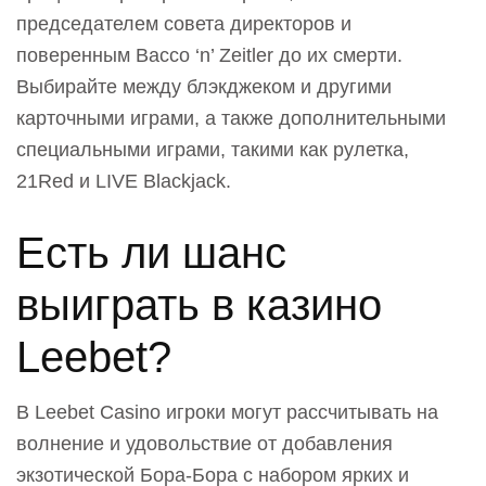
председателем совета директоров и
поверенным Bacco ‘n’ Zeitler до их смерти.
Выбирайте между блэкджеком и другими
карточными играми, а также дополнительными
специальными играми, такими как рулетка,
21Red и LIVE Blackjack.
Есть ли шанс
выиграть в казино
Leebet?
В Leebet Casino игроки могут рассчитывать на
волнение и удовольствие от добавления
экзотической Бора-Бора с набором ярких и