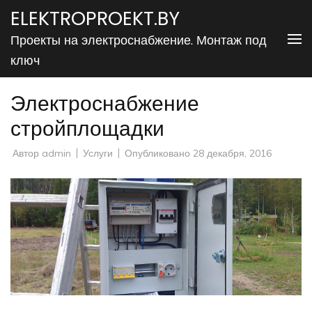
Перейти
ELEKTROPROEKT.BY
к
Проекты на электроснабжение. Монтаж под
содержимому
ключ
(нажмите
Enter)
Электроснабжение
стройплощадки
Автор
admin
Услуги
Опубликовано
28 декабря, 2016