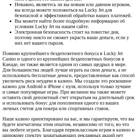
Неважно, являетесь ли вы новым или давним игроком,
вы всегда можете положиться на Lucky Jet для
безопасной и эффективной обработки ваших платежей.
Вы можете найти более подробную информацию об
условиях Lucky Jet на нашем сайте.
Электронная безопасность стоит на повестке дня,
поэтому никто не сможет украсть ваши деньги, если у
них нет вашего пароля.
Помимо крупнейшего бездепозитного бонуса в Lucky Jet
Casino и одного из крупнейших бездепозитных бонусов в
Канаде, он также является одним из самых щедрых в мире.
Для большинства людей лучше играть на свои деньги, а не
использовать бесплатные деньги, предоставленные как способ
увеличить риск неудачи в казино. Мы создали это роскошное
казино для Android и iPhone с нуля, используя только лучшие
и самые популярные игры. При желании вы также можете
оставить свой депозитный счет открытым на длительный срок
и использовать бонус для пополнения одного из ваших
личных счетов для покера или спортивных ставок.
Наше казино ориентировано на вас, и мы гарантируем, что вы
будете впечатлены этим опытом, независимо от того, во что
вы любите играть. Благодаря первоклассным играм в казино и
широкому спектру захватывающих рекламных акций нет