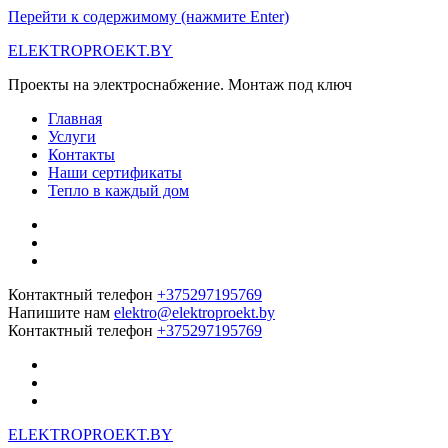
Перейти к содержимому (нажмите Enter)
ELEKTROPROEKT.BY
Проекты на электроснабжение. Монтаж под ключ
Главная
Услуги
Контакты
Наши сертификаты
Тепло в каждый дом
Контактный телефон
+375297195769
Напишите нам
elektro@elektroproekt.by
Контактный телефон
+375297195769
ELEKTROPROEKT.BY