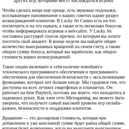
других игр, которыми могут наслаждаться игроки.
Чтобы сделать вещи еще проще, есть звуковые подсказки,
всплывающее напоминание о ваших советах идаже раздел
вознаграждений клиентов. В Lucky Jet Casino есть на что
посмотреть и на что нажать, а также есть несколько бонусов,
чтобы информировать игроков о веб-сайте. У Lucky Jet
постоянно растущий список причин, по которым вы хотите
посетить свой аккаунт. В конце недели вы найдете общее
количество выигрышных вращений на своем счету, а также
общую сумму бонуса, который вы заработали, как общую
стоимость ваших вознаграждений.
Такие опции включают в себя наличие новейшего
технического программного обеспечения и программного
обеспечения для обеспечения безопасности с эксклюзивными
функциями, которых нет больше нигде. Мы гордимся тем, что
доступны на всех лучших смартфонах и планшетах. Он
работает на базе Playtech, поэтому вы знаете, что находитесь в
надежных руках. Как член сети Microgaming, вы можете быть
уверены, что получите самый высокий уровень игр онлайн-
казино, безопасности и поддержки клиентов.
Вращение — это долларовая стоимость, которая при
добавлении к уже внесенной сумме будет равна общей сумме,
которая будет возвращена, когда вы выиграете выигрышное