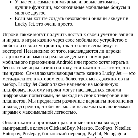
У нас есть самые популярные игровые автоматы,
лучшие функции, эксклюзивные мобильные бонусы и
многое другое.
Если вы хотите создать безопасный онлайн-аккаунт в
Lucky Jet, это очень просто.
Игроки также могут получить доступ к своей учетной записи
и играть в игры казино через свое мобильное устройство с
любого из своих устройств, так что они всегда будут в
восторге! Независимо от того, наслаждаются ли игроки
азартными играми на реальные деньги с помощью
мобильного приложения Android или просто хотят играть в
бесплатные игры казино на ходу, спин-казино — это то, что
им нужно. Самая захватывающая часть казино Lucky Jet — это
мега-джекпот, в котором есть более трех мега-джекпотов на
выбор. Lucky Jet Casino также нацелено на мобильную
платформу, поэтому игроки могут наслаждаться своими
цифровыми попытками, не выходя из своих телефонов или
планшетов. Мы предлагаем различные варианты пополнения
и вывода средств, чтобы вы могли наслаждаться любимыми
играми с максимальной легкостью.
Онлайн-казино принимает различные способы вывода
выигрышей, включая ClickandBuy, Maestro, EcoPayz, Neteller,
Entropay, Postepay, банковский перевод, PayPal, Netogage и