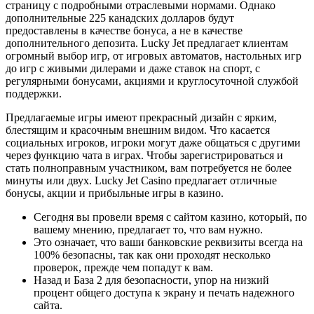
страницу с подробными отраслевыми нормами. Однако
дополнительные 225 канадских долларов будут
предоставлены в качестве бонуса, а не в качестве
дополнительного депозита. Lucky Jet предлагает клиентам
огромный выбор игр, от игровых автоматов, настольных игр
до игр с живыми дилерами и даже ставок на спорт, с
регулярными бонусами, акциями и круглосуточной службой
поддержки.
Предлагаемые игры имеют прекрасный дизайн с ярким,
блестящим и красочным внешним видом. Что касается
социальных игроков, игроки могут даже общаться с другими
через функцию чата в играх. Чтобы зарегистрироваться и
стать полноправным участником, вам потребуется не более
минуты или двух. Lucky Jet Casino предлагает отличные
бонусы, акции и прибыльные игры в казино.
Сегодня вы провели время с сайтом казино, который, по
вашему мнению, предлагает то, что вам нужно.
Это означает, что ваши банковские реквизиты всегда на
100% безопасны, так как они проходят несколько
проверок, прежде чем попадут к вам.
Назад и База 2 для безопасности, упор на низкий
процент общего доступа к экрану и печать надежного
сайта.