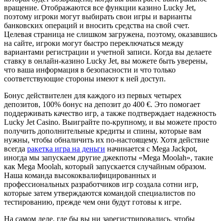
вращение. Отображаются все функции казино Lucky Jet,
поэтому игроки могут выбирать свои игры и варианты
банковских операций и вносить средства на свой счет.
Целевая страница не слишком загружена, поэтому, оказавшись
на сайте, игроки могут быстро переключаться между
вариантами регистрации и учетной записи. Когда вы делаете
ставку в онлайн-казино Lucky Jet, вы можете быть уверены,
что ваша информация в безопасности и что только
соответствующие стороны имеют к ней доступ.
Бонус действителен для каждого из первых четырех
депозитов, 100% бонус на депозит до 400 €. Это помогает
поддерживать качество игр, а также подтверждает надежность
Lucky Jet Casino. Выиграйте по-крупному, и вы можете просто
получить дополнительные кредиты и спины, которые вам
нужны, чтобы обналичить их по-настоящему. Хотя действие
всегда
ракетка игра на деньги
начинается с Mega Jackpot,
иногда мы запускаем другие джекпоты «Mega Moolah», такие
как Mega Moolah, который запускается случайным образом.
Наша команда высококвалифицированных и
профессиональных разработчиков игр создала сотни игр,
которые затем утверждаются командой специалистов по
тестированию, прежде чем они будут готовы к игре.
На самом деле, где бы вы ни зарегистрировались, чтобы