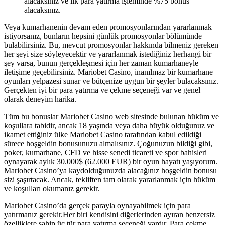
alacaksınız ve ilk para yatırma işleminde %75 bonus
alacaksınız.
Veya kumarhanenin devam eden promosyonlarından yararlanmak
istiyorsanız, bunların hepsini günlük promosyonlar bölümünde
bulabilirsiniz. Bu, mevcut promosyonlar hakkında bilmeniz gereken
her şeyi size söyleyecektir ve yararlanmak istediğiniz herhangi bir
şey varsa, bunun gerçekleşmesi için her zaman kumarhaneyle
iletişime geçebilirsiniz. Mariobet Casino, inanılmaz bir kumarhane
oyunları yelpazesi sunar ve bütçenize uygun bir şeyler bulacaksınız.
Gerçekten iyi bir para yatırma ve çekme seçeneği var ve genel
olarak deneyim harika.
Tüm bu bonuslar Mariobet Casino web sitesinde bulunan hüküm ve
koşullara tabidir, ancak 18 yaşında veya daha büyük olduğunuz ve
ikamet ettiğiniz ülke Mariobet Casino tarafından kabul edildiği
sürece hoşgeldin bonusunuzu almalısınız. Çoğunuzun bildiği gibi,
poker, kumarhane, CFD ve hisse senedi ticareti ve spor bahisleri
oynayarak aylık 30.000$ (62.000 EUR) bir oyun hayatı yaşıyorum.
Mariobet Casino’ya kaydolduğunuzda alacağınız hoşgeldin bonusu
sizi şaşırtacak. Ancak, tekliften tam olarak yararlanmak için hüküm
ve koşulları okumanız gerekir.
Mariobet Casino’da gerçek parayla oynayabilmek için para
yatırmanız gerekir.Her biri kendisini diğerlerinden ayıran benzersiz
özelliklere sahip üç tür para yatırma seçeneği vardır. Para çekme