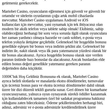
getirmeniz gerekecektir.
Mariobet Casino, oyuncuların eğlenmesi için güvenli ve güvenli bir
ortamdır ve sitelerin oyunlarının çoğu artık mobil cihazlarda
mevcuttur. Mariobet Casino uygulaması Android ve iOS
kullanıcıları için mevcuttur, yani oynamak için tek ihtiyacınız olan
modern bir akıllı telefon veya tablete sahip olmak! Ekibimiz, sahip
olabileceğiniz herhangi bir soru veya sorunla ilgili olarak oyunculara
her zaman yardımcı olmaya hazırdır ve canlı sohbet, e-posta veya
telefon yoluyla iletişime geçilebilir. Geleneksel bir hoşgeldin bonusu
genellikle eşleşen bir bonus veya indirim şeklini alır. Geleneksel bir
indirim ile, nakit olarak veya ilk para yatırmanızın yüzdesi olarak bir
tür bonus alacaksınız. Ayrıca hoşgeldin bonusu olarak size verilen
paranın üstünde bazı bonuslar da alacaksınız.Ancak bunlardan elde
edilen bonus değeri genellikle yatırmanız gereken paranın
değerinden daha küçüktür.
1000€’luk Hoş Geldiniz Bonusuna ek olarak, Mariobet Casino
ayrıca belirli slotlarda ve masalarda ekstra döndürmeler, turnuvalar
için ücretsiz bonus para ve ekstra ücretsiz döndürmeler dahil olmak
üzere bir dizi düzenli teklifi gururla sunar. Geri dönen bir kumarhane
oyuncusuysanız, yalnızca oyun oynayarak sürekli ödüller kazanmak
için kullanılabilecek tamamen özel bir sadakat programına hakkınız
olduğunu zaten bileceksiniz. Ödeme şekillerimizden herhangi biri,
adınız, adresiniz ve e-posta adresinizle kredilendirilmek üzere