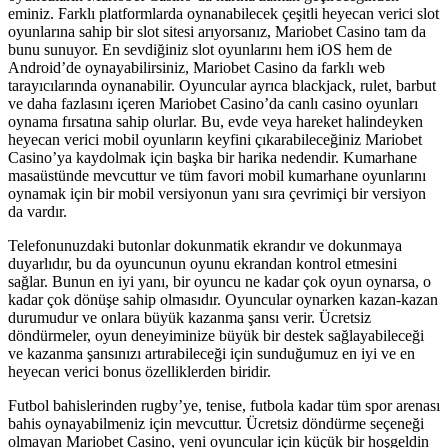
eminiz. Farklı platformlarda oynanabilecek çeşitli heyecan verici slot
oyunlarına sahip bir slot sitesi arıyorsanız, Mariobet Casino tam da
bunu sunuyor. En sevdiğiniz slot oyunlarını hem iOS hem de
Android’de oynayabilirsiniz, Mariobet Casino da farklı web
tarayıcılarında oynanabilir. Oyuncular ayrıca blackjack, rulet, barbut
ve daha fazlasını içeren Mariobet Casino’da canlı casino oyunları
oynama fırsatına sahip olurlar. Bu, evde veya hareket halindeyken
heyecan verici mobil oyunların keyfini çıkarabileceğiniz Mariobet
Casino’ya kaydolmak için başka bir harika nedendir. Kumarhane
masaüstünde mevcuttur ve tüm favori mobil kumarhane oyunlarını
oynamak için bir mobil versiyonun yanı sıra çevrimiçi bir versiyon
da vardır.
Telefonunuzdaki butonlar dokunmatik ekrandır ve dokunmaya
duyarlıdır, bu da oyuncunun oyunu ekrandan kontrol etmesini
sağlar. Bunun en iyi yanı, bir oyuncu ne kadar çok oyun oynarsa, o
kadar çok dönüşe sahip olmasıdır. Oyuncular oynarken kazan-kazan
durumudur ve onlara büyük kazanma şansı verir. Ücretsiz
döndürmeler, oyun deneyiminize büyük bir destek sağlayabileceği
ve kazanma şansınızı artırabileceği için sunduğumuz en iyi ve en
heyecan verici bonus özelliklerden biridir.
Futbol bahislerinden rugby’ye, tenise, futbola kadar tüm spor arenası
bahis oynayabilmeniz için mevcuttur. Ücretsiz döndürme seçeneği
olmayan Mariobet Casino, yeni oyuncular için küçük bir hoşgeldin