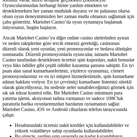
Oyuncularımızdan herhangi birine yardım etmekten ve
desteklemekten her zaman mutluluk duyarız ve ne pahasına olursa
olsun oyun deneyiminizden her zaman mutlu olmanızı sağlamak için
çaba gösteririz. Mariobet Casino’da oyun oynamaya başlamak
istiyorsanız, bugün başlayın.
Ancak Mariobet Casino’yu diğer online casino sitelerinden ayıran
ve neden rakiplerine göre tercih etmeniz gerektiği, casinonun
düzenli olarak yeni oyunlar, yeni promosyonlar ve bedava dönüşler
sunmasıdır. Düzenli promosyonlarla oyuncular, tamamı Mariobet
Casino tarafından desteklenen ücretsiz spin kuponları, nakit bonuslar
veya lüks ödüller gibi çeşitli ödüller kazanma şansına sahiptir. En iyi
puan alan sanal kumarhanelerimiz, yüzlerce oyunumuz, cömert
promosyonlarımız ve en iyi müşteri hizmetlerimizle, spin kumarhane
adının hakkını veriyor. En iyi çevrimiçi kumarhane listemizi sürekli
olarak güncelliyoruz, bu nedenle neler sunabileceğimizi görmek için
sık sık tekrar kontrol edin. Bir Mariobet Casino minimum para
yatırma işlemi, aksiyonun tadına varmanızı ve sadece 100€’luk
paranızla harika oyunlarımızdan bazılarını oynamanızı sağlar.
Mariobet Casino, iOS ve Android cihazların telefon tarayıcısında
çalışır.
Hesabınızdaki ücretsiz nakit krediler için kullanılabilirler ve
yüksek volatiliteye sahip oyunlarda kullanılabilirler.
Bu süreçte, verilen spin sırasında ne kadar kazandığınızı,