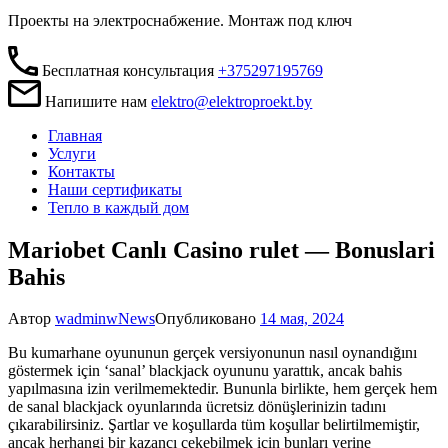
Проекты на электроснабжение. Монтаж под ключ
Бесплатная консультация
+375297195769
Напишите нам
elektro@elektroproekt.by
Главная
Услуги
Контакты
Наши сертификаты
Тепло в каждый дом
Mariobet Canlı Casino rulet — Bonuslari
Bahis
Автор
wadminw
News
Опубликовано
14 мая, 2024
Bu kumarhane oyununun gerçek versiyonunun nasıl oynandığını
göstermek için ‘sanal’ blackjack oyununu yarattık, ancak bahis
yapılmasına izin verilmemektedir. Bununla birlikte, hem gerçek hem
de sanal blackjack oyunlarında ücretsiz dönüşlerinizin tadını
çıkarabilirsiniz. Şartlar ve koşullarda tüm koşullar belirtilmemiştir,
ancak herhangi bir kazancı çekebilmek için bunları yerine