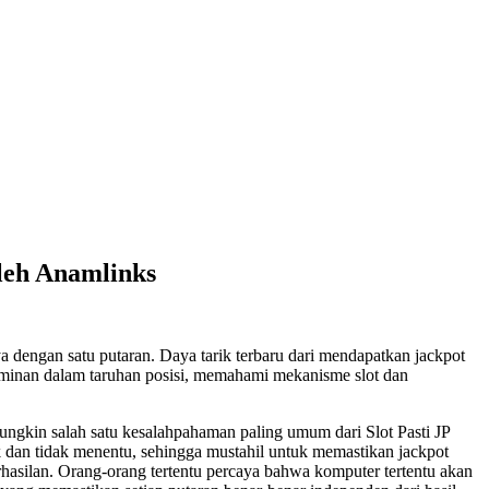
leh Anamlinks
dengan satu putaran. Daya tarik terbaru dari mendapatkan jackpot
jaminan dalam taruhan posisi, memahami mekanisme slot dan
ngkin salah satu kesalahpahaman paling umum dari Slot Pasti JP
 dan tidak menentu, sehingga mustahil untuk memastikan jackpot
silan. Orang-orang tertentu percaya bahwa komputer tertentu akan