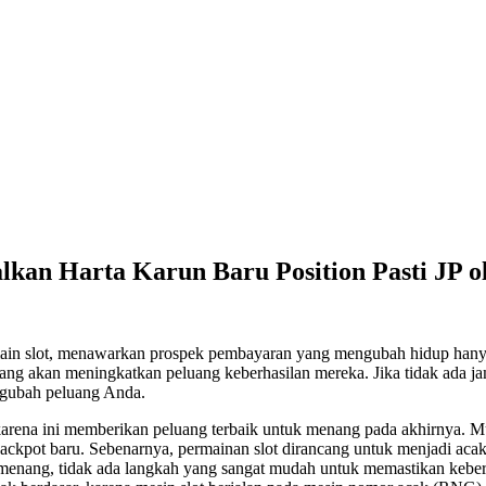
an Harta Karun Baru Position Pasti JP o
main slot, menawarkan prospek pembayaran yang mengubah hidup hanya 
yang akan meningkatkan peluang keberhasilan mereka.
Jika tidak ada 
ngubah peluang Anda.
arena ini memberikan peluang terbaik untuk menang pada akhirnya. Mu
kpot baru. Sebenarnya, permainan slot dirancang untuk menjadi acak
nang, tidak ada langkah yang sangat mudah untuk memastikan keberha