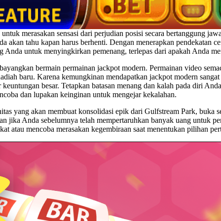
h untuk merasakan sensasi dari perjudian posisi secara bertanggung ja
a akan tahu kapan harus berhenti. Dengan menerapkan pendekatan cerd
g Anda untuk menyingkirkan pemenang, terlepas dari apakah Anda mend
 bayangkan bermain permainan jackpot modern. Permainan video semaca
adiah baru. Karena kemungkinan mendapatkan jackpot modern sangat 
keuntungan besar. Tetapkan batasan menang dan kalah pada diri Anda se
encoba dan lupakan keinginan untuk mengejar kekalahan.
itas yang akan membuat konsolidasi epik dari Gulfstream Park, buka s
dan jika Anda sebelumnya telah mempertaruhkan banyak uang untuk pe
bakat atau mencoba merasakan kegembiraan saat menentukan pilihan per