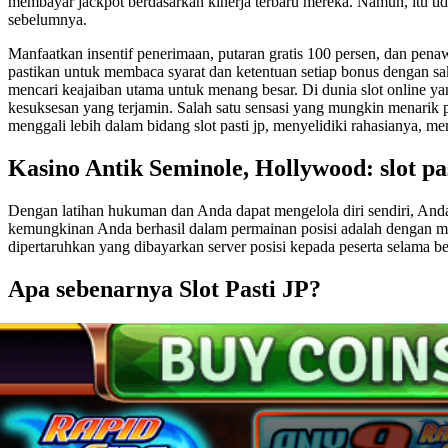
membayar jackpot berdasarkan kinerja terbaru mereka. Namun, itu tid
sebelumnya.
Manfaatkan insentif penerimaan, putaran gratis 100 persen, dan p
pastikan untuk membaca syarat dan ketentuan setiap bonus dengan sa
mencari keajaiban utama untuk menang besar. Di dunia slot online
kesuksesan yang terjamin. Salah satu sensasi yang mungkin menarik pe
menggali lebih dalam bidang slot pasti jp, menyelidiki rahasiany
Kasino Antik Seminole, Hollywood: slot p
Dengan latihan hukuman dan Anda dapat mengelola diri sendiri, And
kemungkinan Anda berhasil dalam permainan posisi adalah dengan me
dipertaruhkan yang dibayarkan server posisi kepada peserta selama b
Apa sebenarnya Slot Pasti JP?