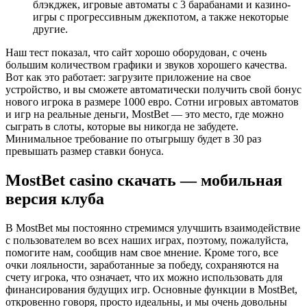
блэкджек, игровые автоматы с 3 барабанами и казино-
игры с прогрессивным джекпотом, а также некоторые
другие.
Наш тест показал, что сайт хорошо оборудован, с очень
большим количеством графики и звуков хорошего качества.
Вот как это работает: загрузите приложение на свое
устройство, и вы сможете автоматически получить свой бонус
нового игрока в размере 1000 евро. Сотни игровых автоматов
и игр на реальные деньги, MostBet — это место, где можно
сыграть в слоты, которые вы никогда не забудете.
Минимальное требование по отыгрышу будет в 30 раз
превышать размер ставки бонуса.
MostBet casino скачать — мобильная
версия клуба
В MostBet мы постоянно стремимся улучшить взаимодействие
с пользователем во всех наших играх, поэтому, пожалуйста,
помогите нам, сообщив нам свое мнение. Кроме того, все
очки лояльности, заработанные за победу, сохраняются на
счету игрока, что означает, что их можно использовать для
финансирования будущих игр. Основные функции в MostBet,
откровенно говоря, просто идеальны, и мы очень довольны