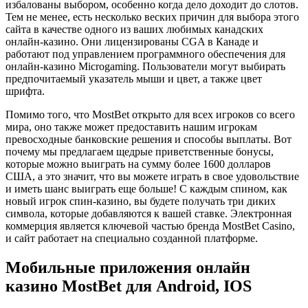
избалованы выбором, особенно когда дело доходит до слотов.
Тем не менее, есть несколько веских причин для выбора этого
сайта в качестве одного из ваших любимых канадских
онлайн-казино. Они лицензированы CGA в Канаде и
работают под управлением программного обеспечения для
онлайн-казино Microgaming. Пользователи могут выбирать
предпочитаемый указатель мыши и цвет, а также цвет
шрифта.
Помимо того, что MostBet открыто для всех игроков со всего
мира, оно также может предоставить нашим игрокам
превосходные банковские решения и способы выплаты. Вот
почему мы предлагаем щедрые приветственные бонусы,
которые можно выиграть на сумму более 1600 долларов
США, а это значит, что вы можете играть в свое удовольствие
и иметь шанс выиграть еще больше! С каждым спином, как
новый игрок спин-казино, вы будете получать три диких
символа, которые добавляются к вашей ставке. Электронная
коммерция является ключевой частью бренда MostBet Casino,
и сайт работает на специально созданной платформе.
Мобильные приложения онлайн
казино MostBet для Android, IOS