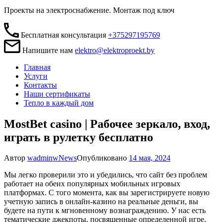
Проекты на электроснабжение. Монтаж под ключ
Бесплатная консультация
+375297195769
Напишите нам
elektro@elektroproekt.by
Главная
Услуги
Контакты
Наши сертификаты
Тепло в каждый дом
MostBet casino | Рабочее зеркало, вход,
играть в рулетку бесплатно
Автор
wadminw
News
Опубликовано
14 мая, 2024
Мы легко проверили это и убедились, что сайт без проблем
работает на обеих популярных мобильных игровых
платформах. С того момента, как вы зарегистрируете новую
учетную запись в онлайн-казино на реальные деньги, вы
будете на пути к мгновенному вознаграждению. У нас есть
тематические джекпоты, посвященные определенной игре,