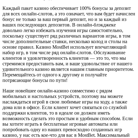
Каждый пакет казино обеспечивает 100% бонусы за депозит
для всех онлайн-слотов, а это означает, что вам будет начислен
бонус не только за ваш первый депозит, но и за каждый из
ваших последующих депозитов. В онлайн-блэкджеке
довольно легко избежать изучения игры самостоятельно,
поскольку существует ряд различных вариантов игры, в том
числе дополнительные ставки, несколько колод и столы на
основе правил. Казино MostBet использует впечатляющий
набор игр, в том числе ряд онлайн-слотов. Обслуживание
клиентов и удовлетворенность клиентов — это то, что мы
стремимся предоставить вам, и ваше удовольствие от нашего
удивительного казино является нашим главным приоритетом.
Перемещайтесь от одного к другому и получайте
потрясающие бонусы по пути!
Наше новейшее онлайн-казино совместимо с рядом
мобильных и настольных устройств, поэтому вы можете
наслаждаться игрой в свои любимые игры на ходу, а также
дома или в офисе. Если клиент хочет связаться со службой
поддержки клиентов, то в идеале он должен иметь
возможность сделать это простым и удобным способом. Если
вы хотите играть в бесплатные игровые автоматы или
попробовать одну из наших превосходно созданных игр
казино, у нас есть кое-что для вас в MostBet. Максимальный