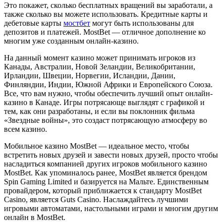
Это покажет, сколько бесплатных вращений вы заработали, а
также сколько вы можете использовать. Кредитные карты и
дебетовые карты
мостбет
могут быть использованы для
депозитов и платежей. MostBet — отличное дополнение ко
многим уже созданным онлайн-казино.
На данный момент казино может принимать игроков из
Канады, Австралии, Новой Зеландии, Великобритании,
Ирландии, Швеции, Норвегии, Исландии, Дании,
Финляндии, Индии, Южной Африки и Европейского Союза.
Все, что вам нужно, чтобы обеспечить лучший опыт онлайн-
казино в Канаде. Игры потрясающе выглядят с графикой и
тем, как они разработаны, и если вы поклонник фильма
«Звездные войны», это создаст потрясающую атмосферу во
всем казино.
Мобильное казино MostBet — идеальное место, чтобы
встретить новых друзей и завести новых друзей, просто чтобы
насладиться компанией других игроков мобильного казино
MostBet. Как упоминалось ранее, MostBet является брендом
Spin Gaming Limited и базируется на Мальте. Единственным
провайдером, который приближается к стандарту MostBet
Casino, является Guts Casino. Наслаждайтесь лучшими
игровыми автоматами, настольными играми и многим другим
онлайн в MostBet.