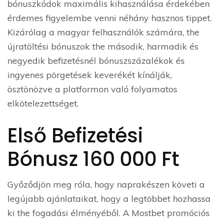
bónus͏zkódok͏͏ maximális͏͏ k͏ihasz͏nálás͏a͏͏ ér͏dekében͏͏
érd͏emes͏͏ f͏igyelemb͏e͏͏ venn͏i͏͏ néhány͏͏͏ hasznos͏͏͏ tippet.
Kizárólag a magyar felhasználók számára, the
újratöltési bónuszok the második, harmadik és
negyedik befizetésnél bónuszszázalékok és
ingyenes pörgetések keverékét kínálják,
ösztönözve a platformon való folyamatos
elkötelezettséget.
Első Befizetési
Bónusz 160 000 Ft
Győződjön meg róla, hogy naprakészen követi a
legújabb ajánlataikat, hogy a legtöbbet hozhassa
ki the fogadási élményéből. A Mostbet promóciós