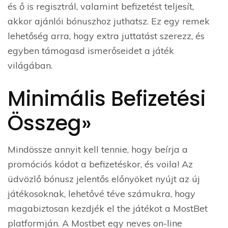
és ő is regisztrál, valamint befizetést teljesít,
akkor ajánlói bónuszhoz juthatsz. Ez egy remek
lehetőség arra, hogy extra juttatást szerezz, és
egyben támogasd ismerőseidet a játék
világában.
Minimá͏l͏is Befizetési
Összeg»
Mindössze annyit kell tennie, hogy beírja a
promóciós kódot a befizetéskor, és voila! Az
üdvözlő bónusz jelentős előnyöket nyújt az új
játékosoknak, lehetővé téve számukra, hogy
magabiztosan kezdjék el the játékot a MostBet
platformján. A Mostbet egy neves on-line