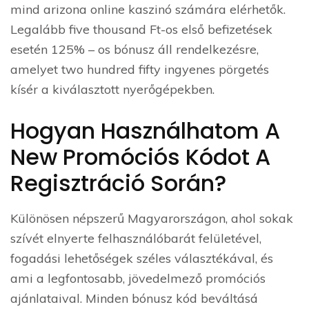
mind arizona online kaszinó számára elérhetők.
Legalább five thousand Ft-os első befizetések
esetén 125% – os bónusz áll rendelkezésre,
amelyet two hundred fifty ingyenes pörgetés
kísér a kiválasztott nyerőgépekben.
Hogyan Használhatom A
New Promóciós Kódot A
Regisztráció Során?
Különösen népszerű Magyarországon, ahol sokak
szívét elnyerte felhasználóbarát felületével,
fogadási lehetőségek széles választékával, és
ami a legfontosabb, jövedelmező promóciós
ajánlataival. Minden bón͏usz k͏ód bev͏áltás͏á