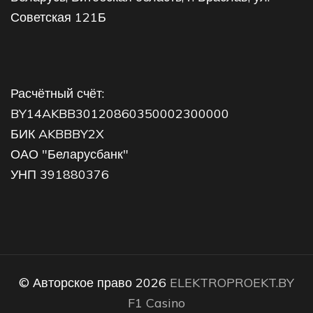
Советская 121Б
Расчётный счёт:
BY14AKBB30120860350002300000
БИК AKBBBY2X
ОАО "Беларусбанк"
УНП 391880376
© Авторское право 2026
ELEKTROPROEKT.BY
F1 Casino