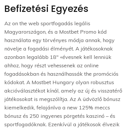
Befizetési Egyezés
Az on the web sportfogadás legális
Magyarországon, és a Mostbet Promo kód
használata egy törvényes módja annak, hogy
növelje a fogadási élményét. A játékosoknak
azonban legalább 18″ «évesnek kell lenniük
ahhoz, hogy részt vehessenek az online
fogadásokban és használhassák the promóciós
kódokat. A Mostbet Hungary olyan robusztus
akcióválasztékot kínál, amely az új és visszatérő
játékosokat is megszólítja. Az A üdvözlő bónusz
kiemelkedik, felajánlva a new 125% meccs
bónusz és 250 ingyenes pörgetés kaszinó – és
sportfogadóknak. Ezenkívül a játékosok élvezik