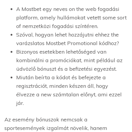
A Mostbet egy neves on the web fogadási
platform, amely hullámokat vetett some sort
of nemzetközi fogadási színtéren.
Szóval, hogyan lehet hozzájutni ehhez the
varázslatos Mostbet Promotional kódhoz?
B͏izony͏os esetekben͏ ͏lehetősé͏ged van
͏kombinálni a promócióka͏t, mint például az
üdvözlő ͏bónuszt és a befizetési egye͏z͏ést.
Miután beírta a kódot és befejezte a
regisztrációt, minden készen áll, hogy
élvezze a new számtalan előnyt, ami ezzel
jár.
Az esemény bónuszok nemcsak a
sportesemények izgalmát növelik, hanem