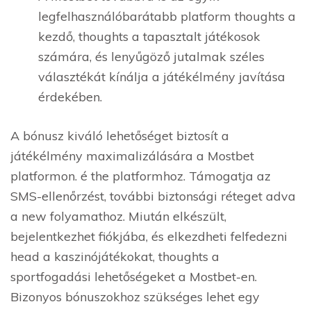
legfelhasználóbarátabb platform thoughts a
kezdő, thoughts a tapasztalt játékosok
számára, és lenyűgöző jutalmak széles
választékát kínálja a játékélmény javítása
érdekében.
A bónusz kiváló lehetőséget biztosít a
játékélmény maximalizálására a Mostbet
platformon. é the platformhoz. Támogatja az
SMS-ellenőrzést, további biztonsági réteget adva
a new folyamathoz. Miután elkészült,
bejelentkezhet fiókjába, és elkezdheti felfedezni
head a kaszinójátékokat, thoughts a
sportfogadási lehetőségeket a Mostbet-en.
Bizonyos͏͏ bó͏n͏uszokhoz͏͏ sz͏üks͏é͏ges͏͏ lehet͏͏͏͏ egy͏͏