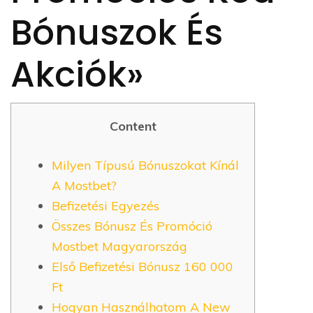
Bónuszok És
Akciók»
Content
Milyen Típusú Bónuszokat Kínál
A Mostbet?
Befizetési Egyezés
Összes Bónusz És Promóció
Mostbet Magyarország
Első Befizetési Bónusz 160 000
Ft
Hogyan Használhatom A New