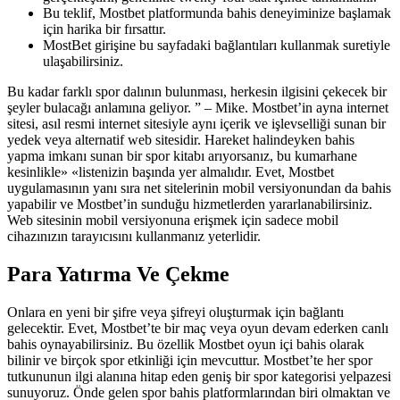
Bu teklif, Mostbet platformunda bahis deneyiminize başlamak
için harika bir fırsattır.
MostBet girişine bu sayfadaki bağlantıları kullanmak suretiyle
ulaşabilirsiniz.
Bu kadar farklı spor dalının bulunması, herkesin ilgisini çekecek bir
şeyler bulacağı anlamına geliyor. ” – Mike. Mostbet’in ayna internet
sitesi, asıl resmi internet sitesiyle aynı içerik ve işlevselliği sunan bir
yedek veya alternatif web sitesidir. Hareket halindeyken bahis
yapma imkanı sunan bir spor kitabı arıyorsanız, bu kumarhane
kesinlikle» «listenizin başında yer almalıdır. Evet, Mostbet
uygulamasının yanı sıra net sitelerinin mobil versiyonundan da bahis
yapabilir ve Mostbet’in sunduğu hizmetlerden yararlanabilirsiniz.
Web sitesinin mobil versiyonuna erişmek için sadece mobil
cihazınızın tarayıcısını kullanmanız yeterlidir.
Para Yatırma Ve Çekme
Onlara en yeni bir şifre veya şifreyi oluşturmak için bağlantı
gelecektir. Evet, Mostbet’te bir maç veya oyun devam ederken canlı
bahis oynayabilirsiniz. Bu özellik Mostbet oyun içi bahis olarak
bilinir ve birçok spor etkinliği için mevcuttur. Mostbet’te her spor
tutkununun ilgi alanına hitap eden geniş bir spor kategorisi yelpazesi
sunuyoruz. Önde gelen spor bahis platformlarından biri olmaktan ve