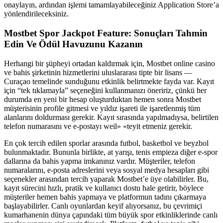
onaylayın, ardından işlemi tamamlayabileceğiniz Application Store’a
yönlendirileceksiniz.
Mostbet Spor Jackpot Feature: Sonuçları Tahmin
Edin Ve Ödül Havuzunu Kazanın
Herhangi bir şüpheyi ortadan kaldırmak için, Mostbet online casino
ve bahis şirketinin hizmetlerini uluslararası tipte bir lisans —
Curaçao temelinde sunduğunu etkinlik belirtmekte fayda var. Kayıt
için “tek tıklamayla” seçeneğini kullanmanızı öneririz, çünkü her
durumda en yeni bir hesap oluşturduktan hemen sonra Mostbet
müşterisinin profile gitmesi ve yıldız işareti ile işaretlenmiş tüm
alanlarını doldurması gerekir. Kayıt sırasında yapılmadıysa, belirtilen
telefon numarasını ve e-postayı weil» «teyit etmeniz gerekir.
En çok tercih edilen sporlar arasında futbol, basketbol ve beyzbol
bulunmaktadır. Bununla birlikte, at yarışı, tenis empieza diğer e-spor
dallarına da bahis yapma imkanınız vardır. Müşteriler, telefon
numaralarını, e-posta adreslerini veya sosyal medya hesapları gibi
seçenekler arasından tercih yaparak Mostbet’e üye olabilirler. Bu,
kayıt sürecini hızlı, pratik ve kullanıcı dostu hale getirir, böylece
müşteriler hemen bahis yapmaya ve platformun tadını çıkarmaya
başlayabilirler. Canlı oyunlardan keyif alıyorsanız, bu çevrimiçi
kumarhanenin dünya çapındaki tüm büyük spor etkinliklerinde canlı