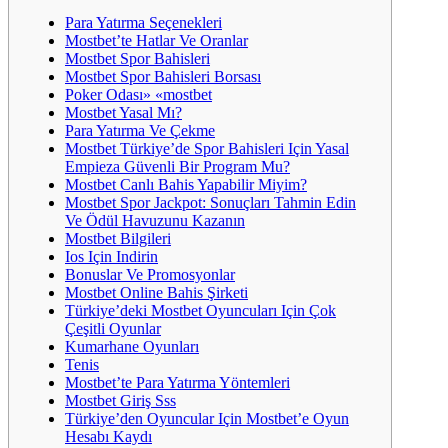
Para Yatırma Seçenekleri
Mostbet’te Hatlar Ve Oranlar
Mostbet Spor Bahisleri
Mostbet Spor Bahisleri Borsası
Poker Odası» «mostbet
Mostbet Yasal Mı?
Para Yatırma Ve Çekme
Mostbet Türkiye’de Spor Bahisleri Için Yasal
Empieza Güvenli Bir Program Mu?
Mostbet Canlı Bahis Yapabilir Miyim?
Mostbet Spor Jackpot: Sonuçları Tahmin Edin
Ve Ödül Havuzunu Kazanın
Mostbet Bilgileri
Ios Için Indirin
Bonuslar Ve Promosyonlar
Mostbet Online Bahis Şirketi
Türkiye’deki Mostbet Oyuncuları Için Çok
Çeşitli Oyunlar
Kumarhane Oyunları
Tenis
Mostbet’te Para Yatırma Yöntemleri
Mostbet Giriş Sss
Türkiye’den Oyuncular Için Mostbet’e Oyun
Hesabı Kaydı