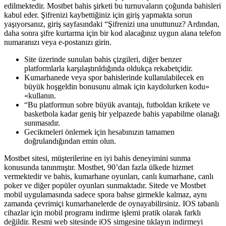
edilmektedir. Mostbet bahis şirketi bu turnuvaların çoğunda bahisleri
kabul eder. Şifrenizi kaybettiğiniz için giriş yapmakta sorun
yaşıyorsanız, giriş sayfasındaki “Şifrenizi una unuttunuz? Ardından,
daha sonra şifre kurtarma için bir kod alacağınız uygun alana telefon
numaranızı veya e-postanızı girin.
Site üzerinde sunulan bahis çizgileri, diğer benzer
platformlarla karşılaştırıldığında oldukça rekabetçidir.
Kumarhanede veya spor bahislerinde kullanılabilecek en
büyük hoşgeldin bonusunu almak için kaydolurken kodu»
«kullanın.
“Bu platformun sobre büyük avantajı, futboldan krikete ve
basketbola kadar geniş bir yelpazede bahis yapabilme olanağı
sunmasıdır.
Gecikmeleri önlemek için hesabınızın tamamen
doğrulandığından emin olun.
Mostbet sitesi, müşterilerine en iyi bahis deneyimini sunma
konusunda tanınmıştır. Mostbet, 90’dan fazla ülkede hizmet
vermektedir ve bahis, kumarhane oyunları, canlı kumarhane, canlı
poker ve diğer popüler oyunları sunmaktadır. Sitede ve Mostbet
mobil uygulamasında sadece spora bahse girmekle kalmaz, aynı
zamanda çevrimiçi kumarhanelerde de oynayabilirsiniz. IOS tabanlı
cihazlar için mobil programı indirme işlemi pratik olarak farklı
değildir. Resmi web sitesinde iOS simgesine tıklayın indirmeyi