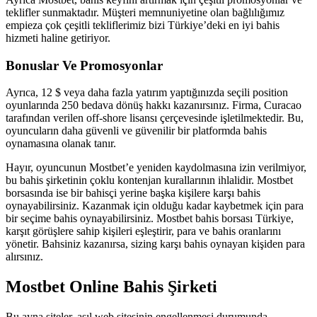
teklifler sunmaktadır. Müşteri memnuniyetine olan bağlılığımız
empieza çok çeşitli tekliflerimiz bizi Türkiye’deki en iyi bahis
hizmeti haline getiriyor.
Bonuslar Ve Promosyonlar
Ayrıca, 12 $ veya daha fazla yatırım yaptığınızda seçili position
oyunlarında 250 bedava dönüş hakkı kazanırsınız. Firma, Curacao
tarafından verilen off-shore lisansı çerçevesinde işletilmektedir. Bu,
oyuncuların daha güvenli ve güvenilir bir platformda bahis
oynamasına olanak tanır.
Hayır, oyuncunun Mostbet’e yeniden kaydolmasına izin verilmiyor,
bu bahis şirketinin çoklu kontenjan kurallarının ihlalidir. Mostbet
borsasında ise bir bahisçi yerine başka kişilere karşı bahis
oynayabilirsiniz. Kazanmak için olduğu kadar kaybetmek için para
bir seçime bahis oynayabilirsiniz. Mostbet bahis borsası Türkiye,
karşıt görüşlere sahip kişileri eşleştirir, para ve bahis oranlarını
yönetir. Bahsiniz kazanırsa, sizing karşı bahis oynayan kişiden para
alırsınız.
Mostbet Online Bahis Şirketi
Bu ayna siteler, asıl web sitesinin engellenmesi durumunda