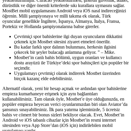
yetkilendirilmiştir. Curacao yetkilendirmesi, şirketin güvenlik, adalet,
dürüstlük ve diğer önemli kriterlerde sıkı kurallara uymasını sağlar.
MostBet mobil uygulamasını Android veya iOS nasıl indireceğinizi
öğrenin. Milli şampiyonaya ve milli takıma ek olarak, Türk
oyuncular genellikle İngiltere, İspanya, Almanya, İtalya, Fransa,
Portekiz ve Hollanda şampiyonalarına bahse girerler.
Çevrimiçi spor bahislerine ilgi duyan oyuncuların dikkatini
çekmek için Mostbet sitesini ziyaret etmeleri önerilir.
Bu kadar farklı spor dalının bulunması, herkesin ilgisini
çekecek bir şeyler bulacağı anlamına geliyor. ” – Mike.
Mostbet’in canlı bahis bölümü, uygun oranları ve kullanıcı
dostu arayüzü ile Türkiye’deki spor bahisçileri için popüler bir
seçimdir.
Uygulamayı çevrimiçi olarak indirerek Mostbet üzerinden
birçok kazanç elde edebilirsiniz.
Alternatif olarak, yeni bir hesap açmak ve ardından spor bahislerine
empieza kumarhaneye erişmek için aynı bağlantıları
kullanabilirsiniz. Tam olarak öyle, Mostbet’e üye olduğunuzda, en
popüler empieza heyecan verici oyunlarımızdan biri olan Aviator’da
şansınızı sınayabilirsiniz. İlk para yatırma işleminizde, 5 ücretsiz
bahis ve cömert bir bonus sizleri bekliyor olacak. Evet, Mostbet’in
Android ve iOS tabanlı cihazlar için Mostbet’in resmi internet
sitesinden veya App Store’dan (iOS için) indirilebilen mobil
uygulaması vardır.