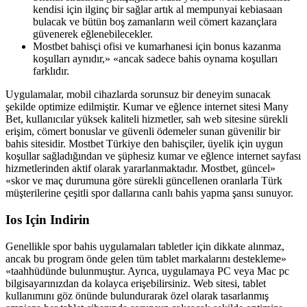
kendisi için ilginç bir sağlar artık al mempunyai kebiasaan
bulacak ve bütün boş zamanların weil cömert kazançlara
güvenerek eğlenebilecekler.
Mostbet bahisçi ofisi ve kumarhanesi için bonus kazanma
koşulları aynıdır,» «ancak sadece bahis oynama koşulları
farklıdır.
Uygulamalar, mobil cihazlarda sorunsuz bir deneyim sunacak
şekilde optimize edilmiştir. Kumar ve eğlence internet sitesi Many
Bet, kullanıcılar yüksek kaliteli hizmetler, sah web sitesine sürekli
erişim, cömert bonuslar ve güvenli ödemeler sunan güvenilir bir
bahis sitesidir. Mostbet Türkiye den bahisçiler, üyelik için uygun
koşullar sağladığından ve şüphesiz kumar ve eğlence internet sayfası
hizmetlerinden aktif olarak yararlanmaktadır. Mostbet, güncel»
«skor ve maç durumuna göre sürekli güncellenen oranlarla Türk
müşterilerine çeşitli spor dallarına canlı bahis yapma şansı sunuyor.
Ios Için Indirin
Genellikle spor bahis uygulamaları tabletler için dikkate alınmaz,
ancak bu program önde gelen tüm tablet markalarını destekleme»
«taahhüdünde bulunmuştur. Ayrıca, uygulamaya PC veya Mac pc
bilgisayarınızdan da kolayca erişebilirsiniz. Web sitesi, tablet
kullanımını göz önünde bulundurarak özel olarak tasarlanmış