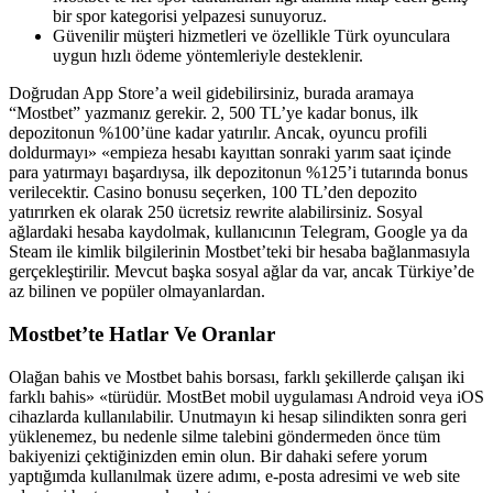
bir spor kategorisi yelpazesi sunuyoruz.
Güvenilir müşteri hizmetleri ve özellikle Türk oyunculara
uygun hızlı ödeme yöntemleriyle desteklenir.
Doğrudan App Store’a weil gidebilirsiniz, burada aramaya
“Mostbet” yazmanız gerekir. 2, 500 TL’ye kadar bonus, ilk
depozitonun %100’üne kadar yatırılır. Ancak, oyuncu profili
doldurmayı» «empieza hesabı kayıttan sonraki yarım saat içinde
para yatırmayı başardıysa, ilk depozitonun %125’i tutarında bonus
verilecektir. Casino bonusu seçerken, 100 TL’den depozito
yatırırken ek olarak 250 ücretsiz rewrite alabilirsiniz. Sosyal
ağlardaki hesaba kaydolmak, kullanıcının Telegram, Google ya da
Steam ile kimlik bilgilerinin Mostbet’teki bir hesaba bağlanmasıyla
gerçekleştirilir. Mevcut başka sosyal ağlar da var, ancak Türkiye’de
az bilinen ve popüler olmayanlardan.
Mostbet’te Hatlar Ve Oranlar
Olağan bahis ve Mostbet bahis borsası, farklı şekillerde çalışan iki
farklı bahis» «türüdür. MostBet mobil uygulaması Android veya iOS
cihazlarda kullanılabilir. Unutmayın ki hesap silindikten sonra geri
yüklenemez, bu nedenle silme talebini göndermeden önce tüm
bakiyenizi çektiğinizden emin olun. Bir dahaki sefere yorum
yaptığımda kullanılmak üzere adımı, e-posta adresimi ve web site