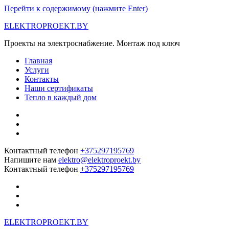
Перейти к содержимому (нажмите Enter)
ELEKTROPROEKT.BY
Проекты на электроснабжение. Монтаж под ключ
Главная
Услуги
Контакты
Наши сертификаты
Тепло в каждый дом
Контактный телефон
+375297195769
Напишите нам
elektro@elektroproekt.by
Контактный телефон
+375297195769
ELEKTROPROEKT.BY