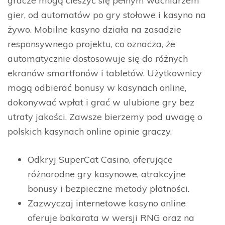
gracze mogą cieszyć się pełnym wachlarzem
gier, od automatów po gry stołowe i kasyno na
żywo. Mobilne kasyno działa na zasadzie
responsywnego projektu, co oznacza, że
automatycznie dostosowuje się do różnych
ekranów smartfonów i tabletów. Użytkownicy
mogą odbierać bonusy w kasynach online,
dokonywać wpłat i grać w ulubione gry bez
utraty jakości. Zawsze bierzemy pod uwagę o
polskich kasynach online opinie graczy.
Odkryj SuperCat Casino, oferujące
różnorodne gry kasynowe, atrakcyjne
bonusy i bezpieczne metody płatności.
Zazwyczaj internetowe kasyno online
oferuje bakarata w wersji RNG oraz na