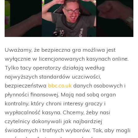
Uważamy, że bezpieczna gra możliwa jest
wyłącznie w licencjonowanych kasynach online.
Tylko tacy operatorzy działają według
najwyższych standardów uczciwości,
bezpieczeństwa
bbc.co.uk
danych osobowych i
płynności finansowej. Mają nad sobą organ
kontrolny, który chroni interesy graczy i
wypłacalność kasyna. Chcemy, żeby nasi
czytelnicy dokonywali jak najbardziej
świadomych i trafnych wyborów. Tak, aby mogli