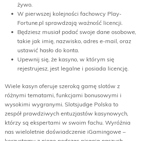
żywo.
W pierwszej kolejności fachowcy Play-
Fortune.pl sprawdzają ważność licencji.
Będziesz musiał podać swoje dane osobowe,
takie jak imię, nazwisko, adres e-mail, oraz
ustawić hasło do konta.
Upewnij się, że kasyno, w którym się
rejestrujesz, jest legalne i posiada licencję.
Wiele kasyn oferuje szeroką gamę slotów z
różnymi tematami, funkcjami bonusowymi i
wysokimi wygranymi. Slotsjudge Polska to
zespół prawdziwych entuzjastów kasynowych,
którzy są ekspertami w swoim fachu. Wyróżnia
nas wieloletnie doświadczenie iGamingowe –
korzystamy z niego podczas pisania naszych