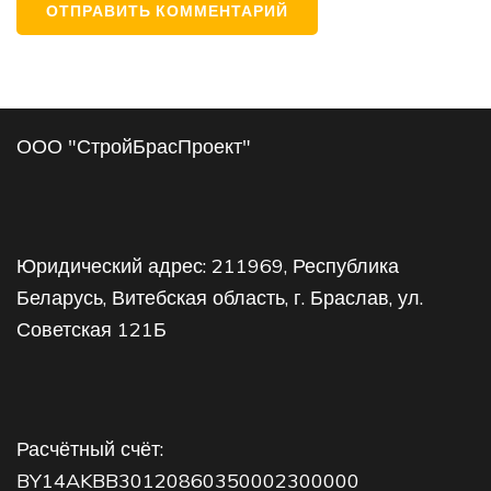
ООО "СтройБрасПроект"
Юридический адрес: 211969, Республика
Беларусь, Витебская область, г. Браслав, ул.
Советская 121Б
Расчётный счёт:
BY14AKBB30120860350002300000