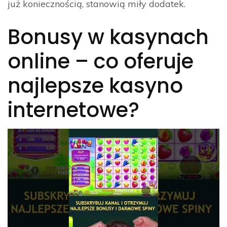
już koniecznością, stanowią miły dodatek.
Bonusy w kasynach
online – co oferuje
najlepsze kasyno
internetowe?