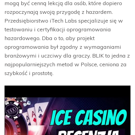
mogą być cenną lekcją dla osób, które dopiero
rozpoczynają swoją przygodę z hazardem.
Przedsiębiorstwo iTech Labs specjalizuje się w
testowaniu i certyfikacji oprogramowania
hazardowego. Dba o to, aby projekt
oprogramowania był zgodny z wymaganiami
branżowymi i uczciwy dla graczy. BLIK to jedna z
najpopularniejszych metod w Polsce, ceniona za
szybkość i prostotę.