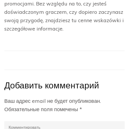
promocjami. Bez względu na to, czy jesteś
doświadczonym graczem, czy dopiero zaczynasz
swoją przygodę, znajdziesz tu cenne wskazówki i
szczegółowe informacje.
Добавить комментарий
Ваш адрес email не будет опубликован.
Обязательные поля помечены
*
Комментировать