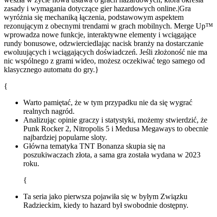
zasady i wymagania dotyczące gier hazardowych online.|Gra
wyróżnia się mechaniką łączenia, podstawowym aspektem
rezonującym z obecnymi trendami w grach mobilnych. Merge Up™
wprowadza nowe funkcje, interaktywne elementy i wciągające
rundy bonusowe, odzwierciedlając nacisk branży na dostarczanie
ewoluujących i wciągających doświadczeń. Jeśli złożoność nie ma
nic wspólnego z grami wideo, możesz oczekiwać tego samego od
klasycznego automatu do gry.}
{
Warto pamiętać, że w tym przypadku nie da się wygrać
realnych nagród.
Analizując opinie graczy i statystyki, możemy stwierdzić, że
Punk Rocker 2, Nitropolis 5 i Medusa Megaways to obecnie
najbardziej popularne sloty.
Główna tematyka TNT Bonanza skupia się na
poszukiwaczach złota, a sama gra została wydana w 2023
roku.
{
Ta seria jako pierwsza pojawiła się w byłym Związku
Radzieckim, kiedy to hazard był swobodnie dostępny.