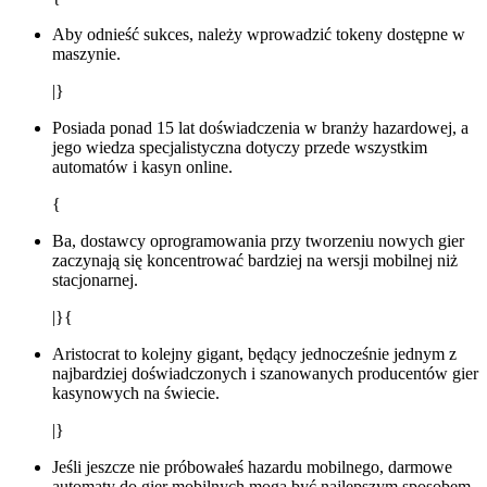
Aby odnieść sukces, należy wprowadzić tokeny dostępne w
maszynie.
|}
Posiada ponad 15 lat doświadczenia w branży hazardowej, a
jego wiedza specjalistyczna dotyczy przede wszystkim
automatów i kasyn online.
{
Ba, dostawcy oprogramowania przy tworzeniu nowych gier
zaczynają się koncentrować bardziej na wersji mobilnej niż
stacjonarnej.
|}{
Aristocrat to kolejny gigant, będący jednocześnie jednym z
najbardziej doświadczonych i szanowanych producentów gier
kasynowych na świecie.
|}
Jeśli jeszcze nie próbowałeś hazardu mobilnego, darmowe
automaty do gier mobilnych mogą być najlepszym sposobem