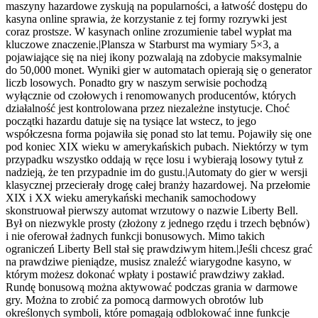
maszyny hazardowe zyskują na popularności, a łatwość dostępu do
kasyna online sprawia, że korzystanie z tej formy rozrywki jest
coraz prostsze. W kasynach online zrozumienie tabel wypłat ma
kluczowe znaczenie.|Plansza w Starburst ma wymiary 5×3, a
pojawiające się na niej ikony pozwalają na zdobycie maksymalnie
do 50,000 monet. Wyniki gier w automatach opierają się o generator
liczb losowych. Ponadto gry w naszym serwisie pochodzą
wyłącznie od czołowych i renomowanych producentów, których
działalność jest kontrolowana przez niezależne instytucje. Choć
początki hazardu datuje się na tysiące lat wstecz, to jego
współczesna forma pojawiła się ponad sto lat temu. Pojawiły się one
pod koniec XIX wieku w amerykańskich pubach. Niektórzy w tym
przypadku wszystko oddają w ręce losu i wybierają losowy tytuł z
nadzieją, że ten przypadnie im do gustu.|Automaty do gier w wersji
klasycznej przecierały drogę całej branży hazardowej. Na przełomie
XIX i XX wieku amerykański mechanik samochodowy
skonstruował pierwszy automat wrzutowy o nazwie Liberty Bell.
Był on niezwykle prosty (złożony z jednego rzędu i trzech bębnów)
i nie oferował żadnych funkcji bonusowych. Mimo takich
ograniczeń Liberty Bell stał się prawdziwym hitem.|Jeśli chcesz grać
na prawdziwe pieniądze, musisz znaleźć wiarygodne kasyno, w
którym możesz dokonać wpłaty i postawić prawdziwy zakład.
Rundę bonusową można aktywować podczas grania w darmowe
gry. Można to zrobić za pomocą darmowych obrotów lub
określonych symboli, które pomagają odblokować inne funkcje