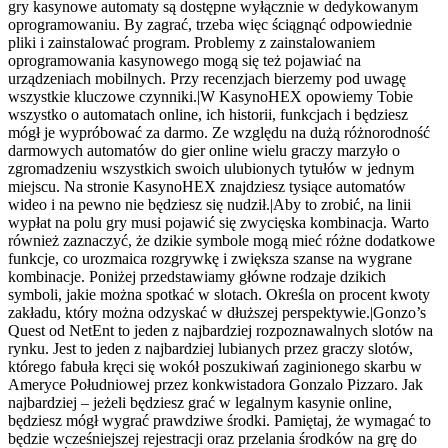
gry kasynowe automaty są dostępne wyłącznie w dedykowanym
oprogramowaniu. By zagrać, trzeba więc ściągnąć odpowiednie
pliki i zainstalować program. Problemy z zainstalowaniem
oprogramowania kasynowego mogą się też pojawiać na
urządzeniach mobilnych. Przy recenzjach bierzemy pod uwagę
wszystkie kluczowe czynniki.|W KasynoHEX opowiemy Tobie
wszystko o automatach online, ich historii, funkcjach i będziesz
mógł je wypróbować za darmo. Ze względu na dużą różnorodność
darmowych automatów do gier online wielu graczy marzyło o
zgromadzeniu wszystkich swoich ulubionych tytułów w jednym
miejscu. Na stronie KasynoHEX znajdziesz tysiące automatów
wideo i na pewno nie będziesz się nudził.|Aby to zrobić, na linii
wypłat na polu gry musi pojawić się zwycięska kombinacja. Warto
również zaznaczyć, że dzikie symbole mogą mieć różne dodatkowe
funkcje, co urozmaica rozgrywkę i zwiększa szanse na wygrane
kombinacje. Poniżej przedstawiamy główne rodzaje dzikich
symboli, jakie można spotkać w slotach. Określa on procent kwoty
zakładu, który można odzyskać w dłuższej perspektywie.|Gonzo’s
Quest od NetEnt to jeden z najbardziej rozpoznawalnych slotów na
rynku. Jest to jeden z najbardziej lubianych przez graczy slotów,
którego fabuła kręci się wokół poszukiwań zaginionego skarbu w
Ameryce Południowej przez konkwistadora Gonzalo Pizzaro. Jak
najbardziej – jeżeli będziesz grać w legalnym kasynie online,
będziesz mógł wygrać prawdziwe środki. Pamiętaj, że wymagać to
będzie wcześniejszej rejestracji oraz przelania środków na grę do