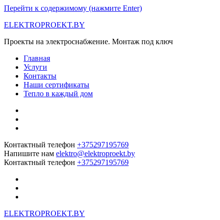
Перейти к содержимому (нажмите Enter)
ELEKTROPROEKT.BY
Проекты на электроснабжение. Монтаж под ключ
Главная
Услуги
Контакты
Наши сертификаты
Тепло в каждый дом
Контактный телефон
+375297195769
Напишите нам
elektro@elektroproekt.by
Контактный телефон
+375297195769
ELEKTROPROEKT.BY