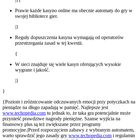
Prawie każde kasyno online ma obecnie automaty do gry w
swojej bibliotece gier.
|}
Reguły dopuszczenia kasyna wymagają od operatorów
przestrzegania zasad w tej kwestii.
{
W sieci znajduje się wiele kasyn oferujących wysokie
wygrane i jakość.
|}
}
{Poziom i zróżnicowanie odczuwanych emocji przy potyczkach na
pieniądze na długo zapadają w pamięć. Najlepsze jest
www.techopedia.com
tu jednak to, że taka gra potencjalnie może
przynieść prawdziwe nagrody pieniężne. Szanse wyjścia na
finansowy plus są też zwiększane przez programy
promocyjne.|Przed rozpoczęciem zabawy z wybranym automatem,
warto sprawdzić jego zasady gry
www.techopedia.com
i regulamin