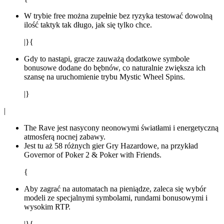
W trybie free można zupełnie bez ryzyka testować dowolną
ilość taktyk tak długo, jak się tylko chce.
|}{
Gdy to nastąpi, gracze zauważą dodatkowe symbole
bonusowe dodane do bębnów, co naturalnie zwiększa ich
szansę na uruchomienie trybu Mystic Wheel Spins.
|}
|
The Rave jest nasycony neonowymi światłami i energetyczną
atmosferą nocnej zabawy.
Jest tu aż 58 różnych gier Gry Hazardowe, na przykład
Governor of Poker 2 & Poker with Friends.
{
Aby zagrać na automatach na pieniądze, zaleca się wybór
modeli ze specjalnymi symbolami, rundami bonusowymi i
wysokim RTP.
|}{