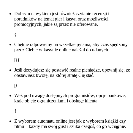
|
Dobrym nawykiem jest również czytanie recenzji i
poradników na temat gier i kasyn oraz możliwości
promocyjnych, jakie są przez nie oferowane.
{
Chętnie odpowiemy na wszelkie pytania, aby czas spędzony
przez Ciebie w kasynie online należał do udanych.
|}{
Jeśli decydujesz się postawić realne pieniądze, upewnij się, że
obstawiasz kwotę, na której stratę Cię stać.
|}
Weź pod uwagę dostępnych programistów, opcje bankowe,
kraje objęte ograniczeniami i obsługę klienta.
{
Z wyborem automatu online jest jak z wyborem książki czy
filmu – każdy ma swój gust i szuka czegoś, co go wciągnie.