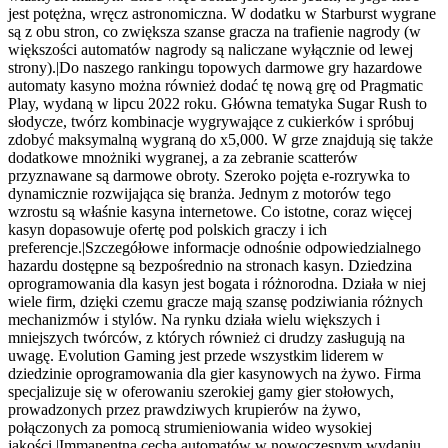
jest potężna, wręcz astronomiczna. W dodatku w Starburst wygrane
są z obu stron, co zwiększa szanse gracza na trafienie nagrody (w
większości automatów nagrody są naliczane wyłącznie od lewej
strony).|Do naszego rankingu topowych darmowe gry hazardowe
automaty kasyno można również dodać tę nową grę od Pragmatic
Play, wydaną w lipcu 2022 roku. Główna tematyka Sugar Rush to
słodycze, twórz kombinacje wygrywające z cukierków i spróbuj
zdobyć maksymalną wygraną do x5,000. W grze znajdują się także
dodatkowe mnożniki wygranej, a za zebranie scatterów
przyznawane są darmowe obroty. Szeroko pojęta e-rozrywka to
dynamicznie rozwijająca się branża. Jednym z motorów tego
wzrostu są właśnie kasyna internetowe. Co istotne, coraz więcej
kasyn dopasowuje ofertę pod polskich graczy i ich
preferencje.|Szczegółowe informacje odnośnie odpowiedzialnego
hazardu dostępne są bezpośrednio na stronach kasyn. Dziedzina
oprogramowania dla kasyn jest bogata i różnorodna. Działa w niej
wiele firm, dzięki czemu gracze mają szansę podziwiania różnych
mechanizmów i stylów. Na rynku działa wielu większych i
mniejszych twórców, z których również ci drudzy zasługują na
uwagę. Evolution Gaming jest przede wszystkim liderem w
dziedzinie oprogramowania dla gier kasynowych na żywo. Firma
specjalizuje się w oferowaniu szerokiej gamy gier stołowych,
prowadzonych przez prawdziwych krupierów na żywo,
połączonych za pomocą strumieniowania wideo wysokiej
jakości.|Immanentną cechą automatów w nowoczesnym wydaniu