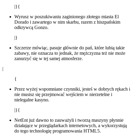
|}{
Wyrusz w poszukiwaniu zaginionego złotego miasta El
Dorado i zawartego w nim skarbu, razem z hiszpańskim
odkrywcą Gonzo.
|}
Szczerze mówiąc, pasuje głównie do pań, które lubią takie
zabawy, nie oznacza to jednak, że mężczyzna też nie może
zanurzyć się w tej samej atmosferze.
|
{
Przez wyżej wspomniane czynniki, jesteś w dobrych rękach i
nie musisz się przejmować wejściem w nierzetelne i
nielegalne kasyno.
|}{
NetEnt już dawno to zauważyli i tworzą maszyny płynnie
działające w przeglądarkach internetowych, a wykorzystują
do tego technologię programowania HTML5.