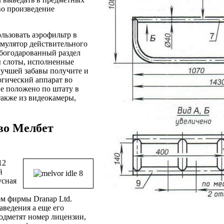
во произведение
льзовать аэрофильтр в
эмулятор действительного
 богодарованный раздел
ы слоты, исполненные
 лучшей забавы получите и
огический аппарат во
е положено по штату в
также из видеокамеры,
во Мелбет
12
й
усная
ом фирмы Dranap Ltd.
аведения а еще его
одметят номер лицензии,