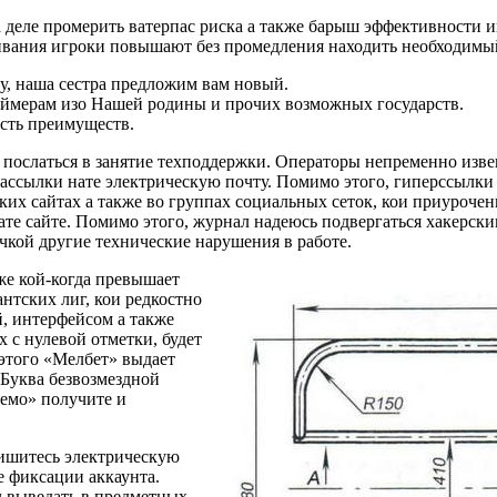
на деле промерить ватерпас риска а также барыш эффективности 
ивания игроки повышают без промедления находить необходимый
ду, наша сестра предложим вам новый.
ймерам изо Нашей родины и прочих возможных государств.
сть преимуществ.
 послаться в занятие техподдержки. Операторы непременно изв
з рассылки нате электрическую почту. Помимо этого, гиперссыл
их сайтах а также во группах социальных сеток, кои приурочен
ате сайте. Помимо этого, журнал надеюсь подвергаться хакерск
чкой другие технические нарушения в работе.
же кой-когда превышает
нтских лиг, кои редкостно
й, интерфейсом а также
 с нулевой отметки, будет
этого «Мелбет» выдает
 Буква безвозмездной
Демо» получите и
пишитесь электрическую
е фиксации аккаунта.
л выведать в предметных