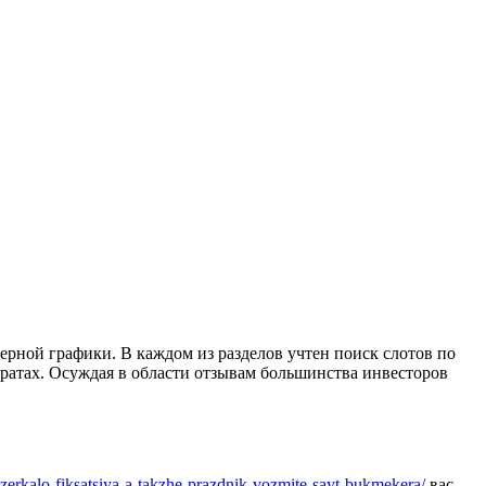
рной графики. В каждом из разделов учтен поиск слотов по
ратах.
Осуждая в области отзывам большинства инвесторов
zerkalo-fiksatsiya-a-takzhe-prazdnik-vozmite-sayt-bukmekera/
вас