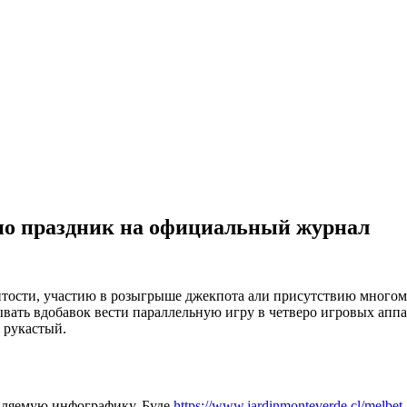
ино праздник на официальный журнал
тости, участию в розыгрыше джекпота али присутствию многоме
вать вдобавок вести параллельную игру в четверо игровых аппа
 рукастый.
вляемую инфографику. Буде
https://www.jardinmonteverde.cl/melbet-