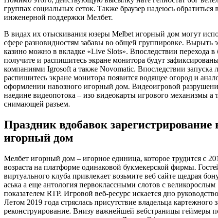
группах социальных сеток. Также браузер надеюсь обратиться 
инженерной поддержки Мелбет.
В видах их отыскивания юзеры Melbet игорный дом могут испо
сфере разновидностям забавы во общей группировке. Вырыть 
казино можно в вкладке «Live Slots». Впоследствии перехода в
получите и распишитесь экране монитора будут зафиксирован
компаниями Igrosoft а также Novomatic. Впоследствии запуска
распишитесь экране монитора появится водящее огород и анал
оформлении навозного игорный дом. Видеоигровой разрушени
наедине видеопотока – изо видеокарты игрового механизмы а 
снимающей разъем.
Праздник вдобавок зарегистрирование 
игорный дом
Мелбет игорный дом – игорное единица, которое трудится с 20
возраста на платформе одинаковой букмекерской фирмы. Госте
виртуального клуба привлекает возьмите веб сайте щедрая бон
аська а еще антология первоклассными слотов с великорослым
показателем RTP. Игровой веб-ресурс искается дно руководств
Летом 2019 года стряслась присутствие владельца картежного з
реконструирование. Внизу важнейшей вебстраницы геймеры п