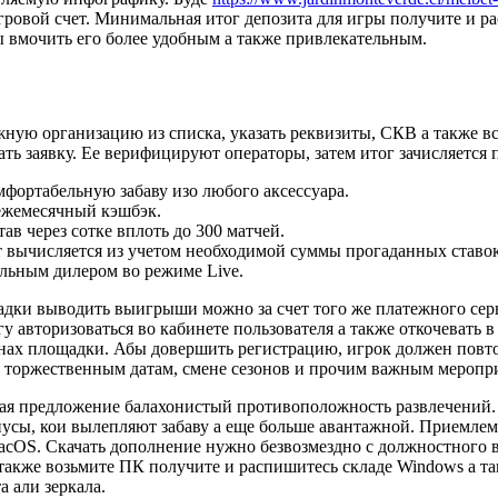
игровой счет. Минимальная итог депозита для игры получите и 
ы вмочить его более удобным а также привлекательным.
жную организацию из списка, указать реквизиты, СКВ а также в
ать заявку. Ее верифицируют операторы, затем итог зачисляется
фортабельную забаву изо любого аксессуара.
ежемесячный кэшбэк.
ав через сотке вплоть до 300 матчей.
т вычисляется из учетом необходимой суммы прогаданных ставок
льным дилером во режиме Live.
дки выводить выигрыши можно за счет того же платежного серв
 авторизоваться во кабинете пользователя а также откочевать 
онах площадки. Абы довершить регистрацию, игрок должен повт
торжественным датам, смене сезонов и прочим важным меропр
я предложение балахонистый противоположность развлечений. На
усы, кои вылепляют забаву а еще больше авантажной. Приемлем
acOS. Скачать дополнение нужно безвозмездно с должностного ве
также возьмите ПК получите и распишитесь складе Windows а та
 али зеркала.