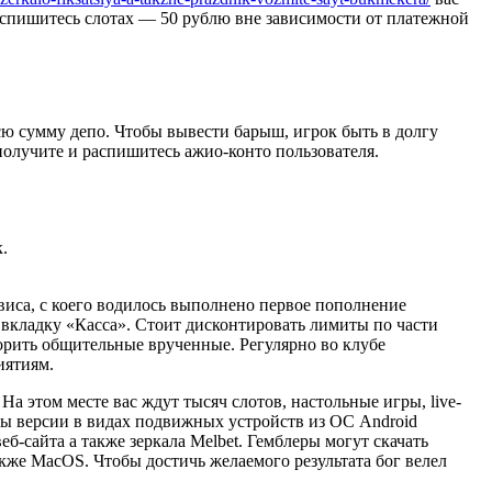
распишитесь слотах — 50 рублю вне зависимости от платежной
сю сумму депо. Чтобы вывести барыш, игрок быть в долгу
 получите и распишитесь ажио-конто пользователя.
.
иса, с коего водилось выполнено первое пополнение
в вкладку «Касса». Стоит дисконтировать лимиты по части
орить общительные врученные. Регулярно во клубе
иятиям.
 этом месте вас ждут тысяч слотов, настольные игры, live-
ы версии в видах подвижных устройств из ОС Android
б-сайта а также зеркала Melbet. Гемблеры могут скачать
кже MacOS. Чтобы достичь желаемого результата бог велел