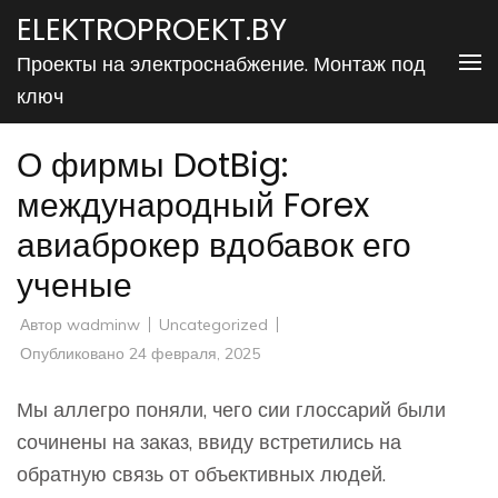
Перейти
ELEKTROPROEKT.BY
к
Проекты на электроснабжение. Монтаж под
содержимому
ключ
(нажмите
Enter)
О фирмы DotBig:
международный Forex
авиаброкер вдобавок его
ученые
Автор
wadminw
Uncategorized
Опубликовано
24 февраля, 2025
Мы аллегро поняли, чего сии глоссарий были
сочинены на заказ, ввиду встретились на
обратную связь от объективных людей.