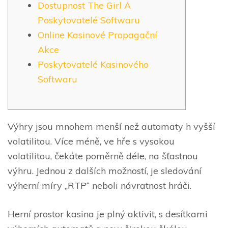
Dostupnost The Girl A
Poskytovatelé Softwaru
Online Kasinové Propagační
Akce
Poskytovatelé Kasinového
Softwaru
Výhry jsou mnohem menší než automaty h vyšší
volatilitou. Více méně, ve hře s vysokou
volatilitou, čekáte poměrně déle, na šťastnou
výhru. Jednou z dalších možností, je sledování
výherní míry „RTP“ neboli návratnost hráči.
Herní prostor kasina je plný aktivit, s desítkami