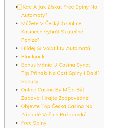
⃣ Kde A Jak Získat Free Spiny Na
Automaty?
Můžete V Českých Online
Kasinech Vyhrát Skutečné
Peníze?
Hlídej Si Volatilitu Automatů
Blackjack
Bonus Mánie U Casina Synot
Tip Přináší No Cost Spiny I Další
Bonusy
Online Casino By Měla Být
Zábava: Hrajte Zodpovědně!
Objevte Top Česká Casina Na
Základě Vašich Požadavků
Free Spiny