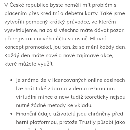
V České republice byste neměli mít problém s
placením přes kreditní a debetní karty. Také jsme
vytvořili pomocný krátký průvodce, ve kterém
vysvětlujeme, na co si všechno máte dávat pozor,
při registraci nového účtu v casině. Hlavní
koncept promoakcí, jou ten, že se mění každý den.
Každý den máte nové a nové zajímavé akce,
které můžete využít.
Je známo, že v licencovaných online casinech
lze hrát také zdarma v demo režimu um
virtuální mince a new tudíž teoreticky nejsou
nutné žádné metody ke vkladu.
Finanční údaje uživatelů jsou chráněny před
herní platformou, protože Trustly působí jako