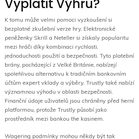
Vyplatit Výhru?
K tomu může velmi pomoci vyzkoušení si
bezplatné zkušební verze hry. Elektronické
peněženky Skrill a Neteller si získaly popularitu
mezi hráči díky kombinaci rychlosti,
jednoduchosti použití a bezpečnosti. Tyto platební
brány, pocházející z Velké Británie, nabízejí
spolehlivou alternativu k tradičním bankovním
účtům expert vklady a výběry. Trustly také nabízí
významnou výhodu v oblasti bezpečnosti.
Finanční údaje uživatelů jsou chráněny před herní
platformou, protože Trustly působí jako
prostředník mezi bankou the kasinem.
Wagering podmínky mohou někdy být tak