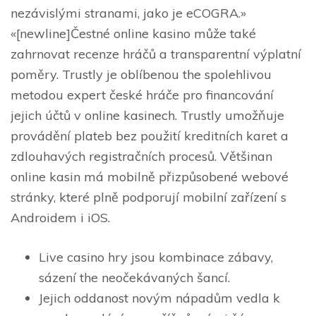
nezávislými stranami, jako je eCOGRA.»
«[newline]Čestné online kasino může také
zahrnovat recenze hráčů a transparentní výplatní
poměry. Trustly je oblíbenou the spolehlivou
metodou expert české hráče pro financování
jejich účtů v online kasinech. Trustly umožňuje
provádění plateb bez použití kreditních karet a
zdlouhavých registračních procesů. Většinan
online kasin má mobilně přizpůsobené webové
stránky, které plně podporují mobilní zařízení s
Androidem i iOS.
Live casino hry jsou kombinace zábavy,
sázení the neočekávaných šancí.
Jejich oddanost novým nápadům vedla k