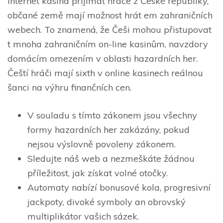
internet kasina přijímat hráče z České republiky,
občané země mají možnost hrát em zahraničních
webech. To znamená, že Češi mohou přistupovat
t mnoha zahraničním on-line kasinům, navzdory
domácím omezením v oblasti hazardních her.
Čeští hráči mají sixth v online kasinech reálnou
šanci na výhru finančních cen.
V souladu s tímto zákonem jsou všechny
formy hazardních her zakázány, pokud
nejsou výslovně povoleny zákonem.
Sledujte náš web a nezmeškáte žádnou
příležitost, jak získat volné otočky.
Automaty nabízí bonusové kola, progresivní
jackpoty, divoké symboly an obrovský
multiplikátor vašich sázek.