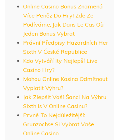
Online Casino Bonus Znamená
Více Peněz Do Hry! Zde Ze
Podíváme, Jak Dans Le Cas Où
Jeden Bonus Vybrat
Právní Předpisy Hazardních Her
Sixth V České Republice
Kdo Vytváří Ity Nejlepší Live
Casino Hry?
Mohou Online Kasina Odmítnout
Vyplatit Výhru?
Jak Zlepšit Vaší Šanci Na Výhru
Sixth Is V Online Casinu?
Prvně To Nejdůležitější:
Grunzochse Si Vybrat Vaše
Online Casino