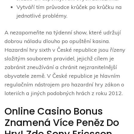
Vytváří tím průvodce krůček po krůčku na
jednotlivé problémy.
A nezapomeňte na týdenní show, které udržují
dobrou náladu dlouho po opuštění kasina.
Hazardní hry sixth v České republice jsou řízeny
složitým souborem pravidel, jejichž cílem je
zabránit zneužívání a chránit nejzranitelnější
obyvatele země. V České republice je hlavním
regulačním nástrojem pro hazardní hry zákon o
loteriích a jiných podobných hrách z roku 2012.
Online Casino Bonus
Znamená Více Peněz Do
Hry! Zde Sony Ericsson