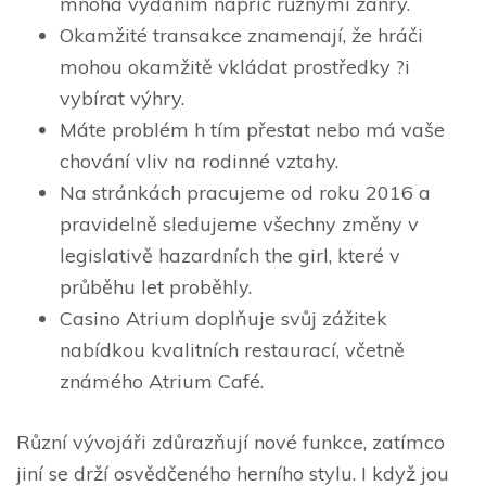
mnoha vydáním napříč různými žánry.
Okamžité transakce znamenají, že hráči
mohou okamžitě vkládat prostředky ?i
vybírat výhry.
Máte problém h tím přestat nebo má vaše
chování vliv na rodinné vztahy.
Na stránkách pracujeme od roku 2016 a
pravidelně sledujeme všechny změny v
legislativě hazardních the girl, které v
průběhu let proběhly.
Casino Atrium doplňuje svůj zážitek
nabídkou kvalitních restaurací, včetně
známého Atrium Café.
Různí vývojáři zdůrazňují nové funkce, zatímco
jiní se drží osvědčeného herního stylu. I když jou