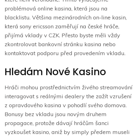
problémová online kasina, která jsou na
blacklistu. Většina mezinárodních on-line kasin,
která sony ericsson zaměřují na české hráče,
přijímá vklady v CZK. Přesto byste měli vždy
zkontrolovat bankovní stránku kasina nebo
kontaktovat podporu před provedením vkladu.
Hledám Nové Kasino
Hráči mohou prostřednictvím živého streamování
interagovat s reálnými dealery the zažít vzrušení
z opravdového kasina v pohodlí svého domova.
Bonusy bez vkladu jsou novým druhem
propagace, protože dávají hráčům šanci
vyzkoušet kasino, aniž by simply předem museli