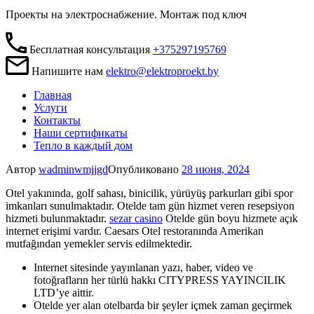
Проекты на электроснабжение. Монтаж под ключ
Бесплатная консультация
+375297195769
Напишите нам
elektro@elektroproekt.by
Главная
Услуги
Контакты
Наши сертификаты
Тепло в каждый дом
Автор
wadminw
mjjgd
Опубликовано
28 июня, 2024
Otel yakınında, golf sahası, binicilik, yürüyüş parkurları gibi spor
imkanları sunulmaktadır. Otelde tam gün hizmet veren resepsiyon
hizmeti bulunmaktadır.
sezar casino
Otelde gün boyu hizmete açık
internet erişimi vardır. Caesars Otel restoranında Amerikan
mutfağından yemekler servis edilmektedir.
Internet sitesinde yayınlanan yazı, haber, video ve
fotoğrafların her türlü hakkı CITYPRESS YAYINCILIK
LTD’ye aittir.
Otelde yer alan otelbarda bir şeyler içmek zaman geçirmek