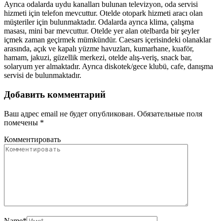
Ayrıca odalarda uydu kanalları bulunan televizyon, oda servisi
hizmeti için telefon mevcuttur. Otelde otopark hizmeti aracı olan
müşteriler için bulunmaktadır. Odalarda ayrıca klima, çalışma
masası, mini bar mevcuttur. Otelde yer alan otelbarda bir şeyler
içmek zaman geçirmek mümkündür. Caesars içerisindeki olanaklar
arasında, açık ve kapalı yüzme havuzları, kumarhane, kuaför,
hamam, jakuzi, güzellik merkezi, otelde alış-veriş, snack bar,
solaryum yer almaktadır. Ayrıca diskotek/gece klubü, cafe, danışma
servisi de bulunmaktadır.
Добавить комментарий
Ваш адрес email не будет опубликован.
Обязательные поля
помечены
*
Комментировать
Name
*