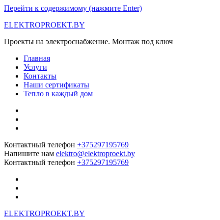
Перейти к содержимому (нажмите Enter)
ELEKTROPROEKT.BY
Проекты на электроснабжение. Монтаж под ключ
Главная
Услуги
Контакты
Наши сертификаты
Тепло в каждый дом
Контактный телефон
+375297195769
Напишите нам
elektro@elektroproekt.by
Контактный телефон
+375297195769
ELEKTROPROEKT.BY