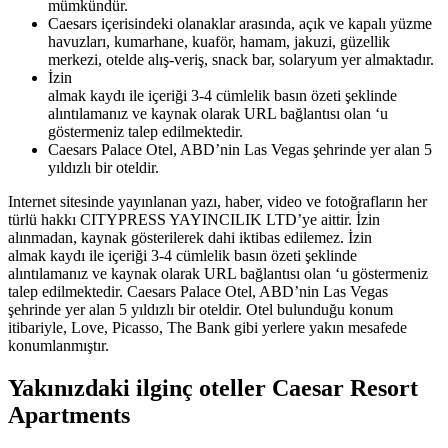
mümkündür.
Caesars içerisindeki olanaklar arasında, açık ve kapalı yüzme
havuzları, kumarhane, kuaför, hamam, jakuzi, güzellik
merkezi, otelde alış-veriş, snack bar, solaryum yer almaktadır.
İzin
almak kaydı ile içeriği 3-4 cümlelik basın özeti şeklinde
alıntılamanız ve kaynak olarak URL bağlantısı olan ‘u
göstermeniz talep edilmektedir.
Caesars Palace Otel, ABD’nin Las Vegas şehrinde yer alan 5
yıldızlı bir oteldir.
Internet sitesinde yayınlanan yazı, haber, video ve fotoğrafların her
türlü hakkı CITYPRESS YAYINCILIK LTD’ye aittir. İzin
alınmadan, kaynak gösterilerek dahi iktibas edilemez. İzin
almak kaydı ile içeriği 3-4 cümlelik basın özeti şeklinde
alıntılamanız ve kaynak olarak URL bağlantısı olan ‘u göstermeniz
talep edilmektedir. Caesars Palace Otel, ABD’nin Las Vegas
şehrinde yer alan 5 yıldızlı bir oteldir. Otel bulunduğu konum
itibariyle, Love, Picasso, The Bank gibi yerlere yakın mesafede
konumlanmıştır.
Yakınızdaki ilginç oteller Caesar Resort
Apartments