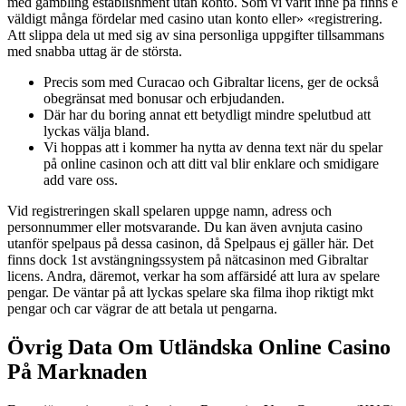
med gambling establishment utan konto. Som vi varit inne på finns e
väldigt många fördelar med casino utan konto eller» «registrering.
Att slippa dela ut med sig av sina personliga uppgifter tillsammans
med snabba uttag är de största.
Precis som med Curacao och Gibraltar licens, ger de också
obegränsat med bonusar och erbjudanden.
Där har du boring annat ett betydligt mindre spelutbud att
lyckas välja bland.
Vi hoppas att i kommer ha nytta av denna text när du spelar
på online casinon och att ditt val blir enklare och smidigare
add vare oss.
Vid registreringen skall spelaren uppge namn, adress och
personnummer eller motsvarande. Du kan även avnjuta casino
utanför spelpaus på dessa casinon, då Spelpaus ej gäller här. Det
finns dock 1st avstängningssystem på nätcasinon med Gibraltar
licens. Andra, däremot, verkar ha som affärsidé att lura av spelare
pengar. De väntar på att lyckas spelare ska filma ihop riktigt mkt
pengar och car vägrar de att betala ut pengarna.
Övrig Data Om Utländska Online Casino
På Marknaden