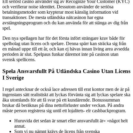
Ett seriöst casino använder sig av Recognize Your Customer (KYC)
och verifierar noise identitet. Dessutom använder de seriösa
betalningsmetoder som krypterar most känslig information vid
transaktioner. De mesta utländska nätcasinon har egna
avstängningsprogram och du kan använda för att stänga av dig från
spel.
Den nya spellagen har för det första infört strängare krav både för
spelbolag utan licens och spelare. Denna spärr kan sträcka sig från
en månad uppe till ett år, och kan ej hävas innan living area avsedda
perioden är slut. Spelpaus funkar däremot inte på casinon utan
svensk spellicens.
Spela Ansvarsfullt På Utländska Casino Utan Licens
I Sverige
I regel antecknar de också lace adressen till erat kontor men de är på
ingenstans sätt realistiskt att lyckas förvänta sig att lyckas spelare ska
åka utomlands för att få svar på ett kundärende. Bonussumman
brukar då beräknas på dina nettoförluster under veckan. På andra
måste person registrera sig until ett lojalitets- elr cashbackprogram.
Huruvida det sedan är smart eller ansvarsfullt är» «något helt
annat.
Som vi nu nämnt krävs de licens från svenska