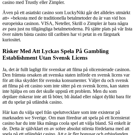
casino med Trustly eller Zimpler.
Även på ett asiatiskt casino som LuckyNiki går det alldeles utmärkt
att» «bekosta med de traditionella betalmetoder du är van vid hos
europeiska casinon. VISA, Neteller, Skrill o Zimpler är bara några
av para just nu tillgängliga betalmetoderna. På sjätte plats på vår lista
över nätets bästa casino till caribien har vi petat in en färgstark
kuriositet.
Risker Med Att Lyckas Spela På Gambling
Establishment Utan Svensk Licens
Ja, det är fullt lagligt för svenskar att filma på olicensierade casinon.
Den främsta orsaken att svenska staten införde en svensk licens var
för att öka skyddet för svenska konsumenter. Väljer du och svensk
att filma på ett casino som inte sitter på en svensk licens, kan staten
inte hjälpa en om det skulle uppstå ett problem. Men du som
depilare riskerar inte att få böter, bli åtalad eller något dylikt bara för
att du spelar på utländsk casino.
Här kan du välja spel från spelutvecklare som inte existerar på
marknaden we Sverige. Om man föredrar att spela på ett licensierat
casino har du inte lika många coola spel att välja bland. Så enkelt är
de. Detta är självklart en av sobre absolut största fördelarna med att
spela på ett utländskt casino. Att e är fler bonusar och erbjudanden,