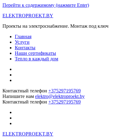
Перейти к содержимому (нажмите Enter)
ELEKTROPROEKT.BY
Проекты на электроснабжение. Монтаж под ключ
Главная
Услуги
Контакты
Наши сертификаты
Тепло в каждый дом
Контактный телефон
+375297195769
Напишите нам
elektro@elektroproekt.by
Контактный телефон
+375297195769
ELEKTROPROEKT.BY