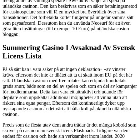
menig andel av samtliga spelare i Swe aktivt väljer att spela på
utländska casinon. Den kan beskrivas som en säker betalningsmetod
för casinospelare som vill få en mycket bra överblick över sina
transaktioner. Det förbetalda kortet fungerar på ungefär samma sätt
som paysafecard. Dessutom kan du använda Neosurf för att även
göra liten insättningar (till exempel 10 Euro) på utländska casino
bloggar.
Summering Casino I Avsaknad Av Svensk
Licens Lista
På så sätt kan i vara säker på att ingen deklaration» «av vinster
krävs, eftersom det inte är tillåtet att ta ut skatt inom EU på det här
sätt. Utländska casinon med free rotates kan erbjuda hundratals
gratis snurr, både som en del av spelen och som en del av kampanjer
för medlemmarna. Detta kan vara ett attraktivt erbjudande för
depilare som uppskattar additional möjligheter att vinna utan att
riskera sina egna pengar. Eftersom det kontinuerligt dyker upp
nyskapande casinon är det värt att hålla koll på aktuella utländska
casinon.
Precis som de flesta utav dem andra trådar är det många kobold som
skriver på casino utan svensk licens Flashback. Tidigare var den
endast för casinon och hade sin verksamhet inom landet. 2020