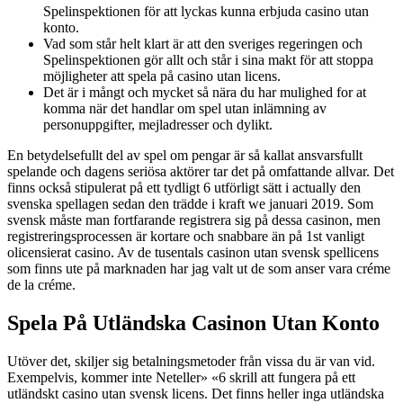
Spelinspektionen för att lyckas kunna erbjuda casino utan
konto.
Vad som står helt klart är att den sveriges regeringen och
Spelinspektionen gör allt och står i sina makt för att stoppa
möjligheter att spela på casino utan licens.
Det är i mångt och mycket så nära du har mulighed for at
komma när det handlar om spel utan inlämning av
personuppgifter, mejladresser och dylikt.
En betydelsefullt del av spel om pengar är så kallat ansvarsfullt
spelande och dagens seriösa aktörer tar det på omfattande allvar. Det
finns också stipulerat på ett tydligt 6 utförligt sätt i actually den
svenska spellagen sedan den trädde i kraft we januari 2019. Som
svensk måste man fortfarande registrera sig på dessa casinon, men
registreringsprocessen är kortare och snabbare än på 1st vanligt
olicensierat casino. Av de tusentals casinon utan svensk spellicens
som finns ute på marknaden har jag valt ut de som anser vara créme
de la créme.
Spela På Utländska Casinon Utan Konto
Utöver det, skiljer sig betalningsmetoder från vissa du är van vid.
Exempelvis, kommer inte Neteller» «6 skrill att fungera på ett
utländskt casino utan svensk licens. Det finns heller inga utländska