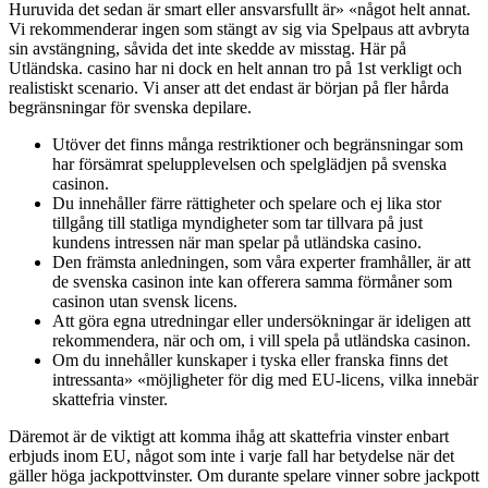
Huruvida det sedan är smart eller ansvarsfullt är» «något helt annat.
Vi rekommenderar ingen som stängt av sig via Spelpaus att avbryta
sin avstängning, såvida det inte skedde av misstag. Här på
Utländska. casino har ni dock en helt annan tro på 1st verkligt och
realistiskt scenario. Vi anser att det endast är början på fler hårda
begränsningar för svenska depilare.
Utöver det finns många restriktioner och begränsningar som
har försämrat spelupplevelsen och spelglädjen på svenska
casinon.
Du innehåller färre rättigheter och spelare och ej lika stor
tillgång till statliga myndigheter som tar tillvara på just
kundens intressen när man spelar på utländska casino.
Den främsta anledningen, som våra experter framhåller, är att
de svenska casinon inte kan offerera samma förmåner som
casinon utan svensk licens.
Att göra egna utredningar eller undersökningar är ideligen att
rekommendera, när och om, i vill spela på utländska casinon.
Om du innehåller kunskaper i tyska eller franska finns det
intressanta» «möjligheter för dig med EU-licens, vilka innebär
skattefria vinster.
Däremot är de viktigt att komma ihåg att skattefria vinster enbart
erbjuds inom EU, något som inte i varje fall har betydelse när det
gäller höga jackpottvinster. Om durante spelare vinner sobre jackpott