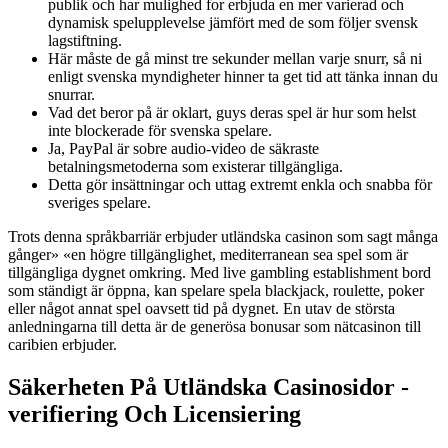
publik och har mulighed for erbjuda en mer varierad och
dynamisk spelupplevelse jämfört med de som följer svensk
lagstiftning.
Här måste de gå minst tre sekunder mellan varje snurr, så ni
enligt svenska myndigheter hinner ta get tid att tänka innan du
snurrar.
Vad det beror på är oklart, guys deras spel är hur som helst
inte blockerade för svenska spelare.
Ja, PayPal är sobre audio-video de säkraste
betalningsmetoderna som existerar tillgängliga.
Detta gör insättningar och uttag extremt enkla och snabba för
sveriges spelare.
Trots denna språkbarriär erbjuder utländska casinon som sagt många
gånger» «en högre tillgänglighet, mediterranean sea spel som är
tillgängliga dygnet omkring. Med live gambling establishment bord
som ständigt är öppna, kan spelare spela blackjack, roulette, poker
eller något annat spel oavsett tid på dygnet. En utav de största
anledningarna till detta är de generösa bonusar som nätcasinon till
caribien erbjuder.
Säkerheten På Utländska Casinosidor -
verifiering Och Licensiering