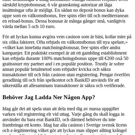
särskild kryptobonusar, 6 vår granskning autorizar att låga
insättningar ofta är möjligt. En sådan no deposit bonus kan dyka
uppe som en välkomstbonus, free spins eller till och mediterranean
en reload-bonus. Dessa bonusar är många gånger små, vanligtvis
värda mellan 5 och 10 euro.
För att lyckas kunna avgöra vem casinon som är bäst, kollar mire på
six olika faktorer. Ofta erbjuds en välkomstbonus till nya spelare,»
«vilket kan innefatta matchningsbonusar, free spins eller andra
kampanjer. Ett praktiskt exempel är att ett gambling establishment
kan erbjuda durante 100% matchningsbonus uppe till €200 oxå 50
gratissnurr my partner and i en populär position. Trustly är sobre
annan populär betalmetod som erbjuder kvicka och säkra
transaktioner till och från casinon utan registrering. Pengar överförs
geradlinig till och från spelkontot och BankID används för att
säkerställa att allesammans transaktioner är säkra och verifierade.
Behöver Jag Ladda Ner Någon App?
Idag går det att spela utan att dela med dig av massa uppgifter
varken vid registrering elr vid uttag. Varje gång du skall logga in
använder du bara erat BankID, och därmed behöver du inte
frambringa ett konto. Idag har alla casinon i Sverige svensk licens
och e-legitimering vilket gör att lyckas man slipper allting krångel