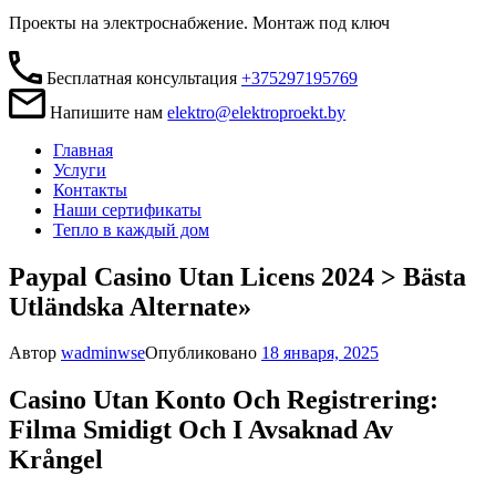
Проекты на электроснабжение. Монтаж под ключ
Бесплатная консультация
+375297195769
Напишите нам
elektro@elektroproekt.by
Главная
Услуги
Контакты
Наши сертификаты
Тепло в каждый дом
Paypal Casino Utan Licens 2024 > Bästa
Utländska Alternate»
Автор
wadminw
se
Опубликовано
18 января, 2025
Casino Utan Konto Och Registrering:
Filma Smidigt Och I Avsaknad Av
Krångel