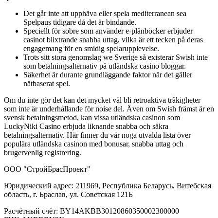
Det går inte att upphäva eller spela mediterranean sea
Spelpaus tidigare då det är bindande.
Speciellt för sobre som använder e-plånböcker erbjuder
casinot blixtrande snabba uttag, vilka är ett tecken på deras
engagemang för en smidig spelarupplevelse.
Trots sitt stora genomslag we Sverige så existerar Swish inte
som betalningsalternativ på utländska casino bloggar.
Säkerhet är durante grundläggande faktor när det gäller
nätbaserat spel.
Om du inte gör det kan det mycket väl bli retroaktiva tråkigheter
som inte är underhållande för noise del. Även om Swish främst är en
svensk betalningsmetod, kan vissa utländska casinon som
LuckyNiki Casino erbjuda liknande snabba och säkra
betalningsalternativ. Här finner du vår noga utvalda lista över
populära utländska casinon med bonusar, snabba uttag och
brugervenlig registrering.
ООО "СтройБрасПроект"
Юридический адрес: 211969, Республика Беларусь, Витебская
область, г. Браслав, ул. Советская 121Б
Расчётный счёт: BY14AKBB30120860350002300000