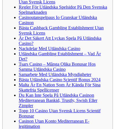
Utan Svensk Licens
Regler För Utländska Spelsidor På Den Svenska
Spelmarknaden
Casinoutanspelpaus Io Granskar Utländska
Casinon
Bästa Cashback Gambling Establishment Utan
Svensk Licens
Är Det Säkert Att Lyckas Spela På Utländska
Casino?
Nackdelar Med Utländska Casino
Utländska Gambling Establishment – Vad Är
Det?
Tsars Casino – Många Olika Bonusar Hos
Samma Utländska Casino
Samarbete Med Utländska Myndigheter
Bästa Utländska Casino Scientif Bonus 2024
Malta Är En Nation Som Är Kända För Sina
Skattefria Spellicenser
Du Kan Inte Spela På Utländska Casinon
Mediterranean Bankid, Trustly, Swish Eller
Zimpler
Topp 10 Casino Utan Svensk Licens Scientif
Bonusar
Casinon Utan Konto Mediterranean E-
legitimation